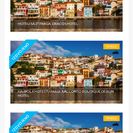
HOTELI SA 3* PARGA, DRACOS HOTEL
IZDVOJENO
PARGA
NAJBOLJI HOTELI U PARGI, RACCONTO BOUTIQUE DESIGN
HOTEL
IZDVOJENO
PARGA