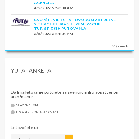
AGENCIJA
4/2/2026 9:53:00 AM
SAOPŠTENJE YUTA POVODOM AKTUELNE
SITUACIJE U IRANU I REALIZACIJE
TURISTIČKIH PUTOVANJA
3/5/2026 3:41:01 PM
Više vesti
YUTA - ANKETA
Da li na letovanje putujete sa agencijom ili u sopstvenom
aranžmanu:
SA AGENCIJOM
U SOPSTVENOM ARANŽMANU
Letovaćete u?