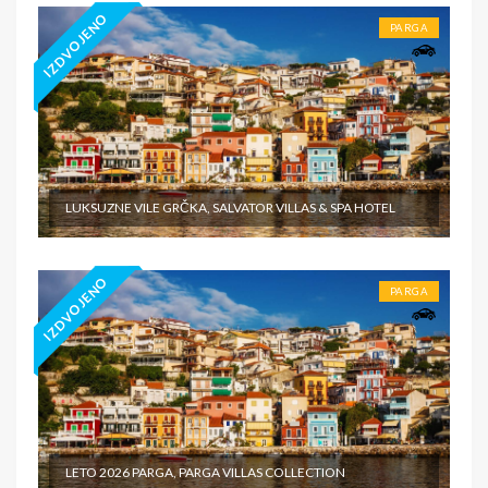
IZDVOJENO
PARGA
LUKSUZNE VILE GRČKA, SALVATOR VILLAS & SPA HOTEL
IZDVOJENO
PARGA
LETO 2026 PARGA, PARGA VILLAS COLLECTION