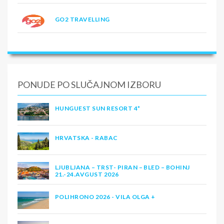
GO2 TRAVELLING
PONUDE PO SLUČAJNOM IZBORU
HUNGUEST SUN RESORT 4*
HRVATSKA - RABAC
LJUBLJANA – TRST- PIRAN – BLED – BOHINJ
21.-24.AVGUST 2026
POLIHRONO 2026 - VILA OLGA +