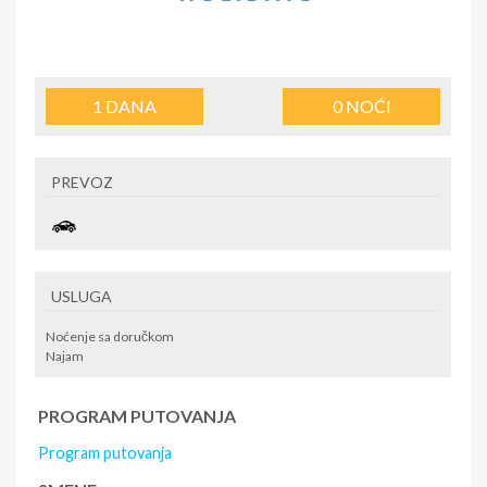
1
DANA
0
NOĆI
PREVOZ
USLUGA
Noćenje sa doručkom
Najam
PROGRAM PUTOVANJA
Program putovanja