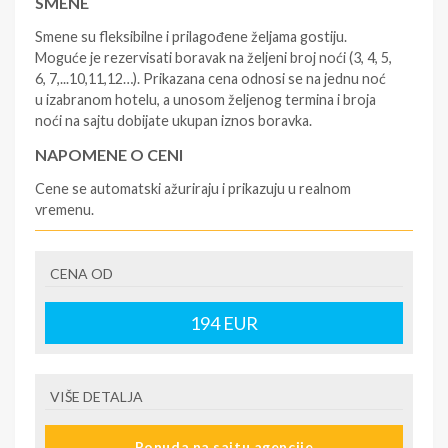
SMENE
Smene su fleksibilne i prilagođene željama gostiju.
Moguće je rezervisati boravak na željeni broj noći (3, 4, 5,
6, 7,...10,11,12…). Prikazana cena odnosi se na jednu noć
u izabranom hotelu, a unosom željenog termina i broja
noći na sajtu dobijate ukupan iznos boravka.
NAPOMENE O CENI
Cene se automatski ažuriraju i prikazuju u realnom
vremenu.
U CENU JE UKLJUČENO
CENA OD
- rezervisane i potvrđene usluge u izabranoj smeštajnoj
jedinici prema opisu - korišćenje hotelskih sadržaja
prema opisu - uslugu rezervacije - organizaciju
194
EUR
putovanja
U CENU NIJE UKLJUČENO
VIŠE DETALJA
- boravišne takse (naknada za otpornost na klimatsku
krizu) na destinaciji, plaćaju se na recepciji
Ponuda na sajtu agencije