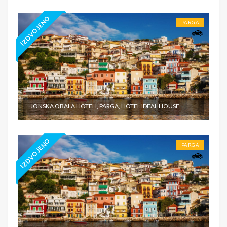
IZDVOJENO
PARGA
JONSKA OBALA HOTELI, PARGA, HOTEL IDEAL HOUSE
IZDVOJENO
PARGA