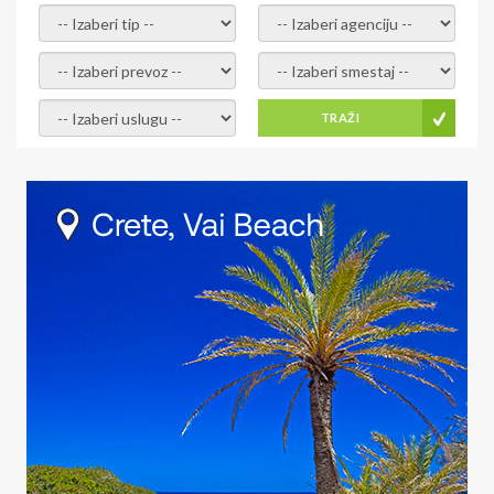
- izaberi tip -
- izaberi agenciju -
- izaberi prevoz -
- Izaberite smestaj -
- Izaberite uslugu -
TRAŽI