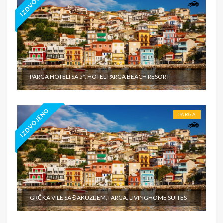
IZDVOJENO
PARGA HOTELI SA 5*, HOTEL PARGA BEACH RESORT
IZDVOJENO
PARGA
GRČKA VILE SA ĐAKUZIJEM, PARGA, LIVINGHOME SUITES