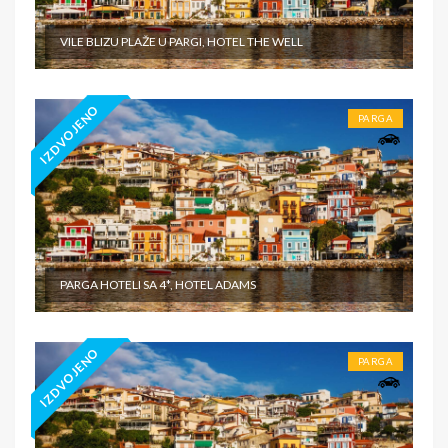
VILE BLIZU PLAŽE U PARGI, HOTEL THE WELL
IZDVOJENO
PARGA
PARGA HOTELI SA 4*, HOTEL ADAMS
IZDVOJENO
PARGA