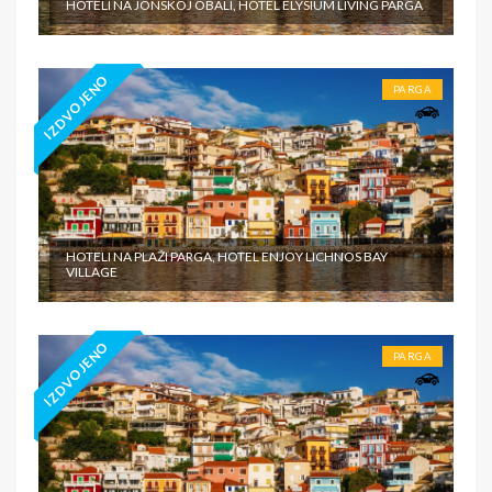
HOTELI NA JONSKOJ OBALI, HOTEL ELYSIUM LIVING PARGA
IZDVOJENO
PARGA
HOTELI NA PLAŽI PARGA, HOTEL ENJOY LICHNOS BAY
VILLAGE
IZDVOJENO
PARGA