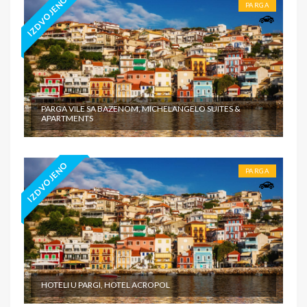
IZDVOJENO
PARGA
PARGA VILE SA BAZENOM, MICHELANGELO SUITES &
APARTMENTS
IZDVOJENO
PARGA
HOTELI U PARGI, HOTEL ACROPOL