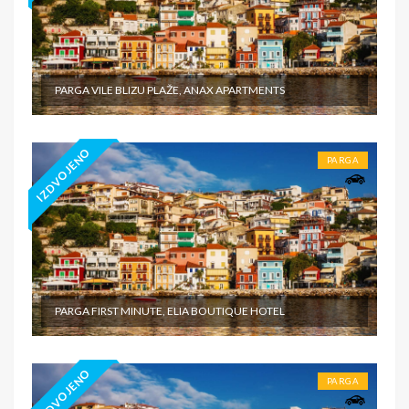
PARGA VILE BLIZU PLAŽE, ANAX APARTMENTS
IZDVOJENO
PARGA
PARGA FIRST MINUTE, ELIA BOUTIQUE HOTEL
IZDVOJENO
PARGA