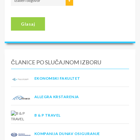
izaberi odgovor
Glasaj
ČLANICE PO SLUČAJNOM IZBORU
EKONOMSKI FAKULTET
ALLEGRA KRSTARENJA
B & P TRAVEL
KOMPANIJA DUNAV OSIGURANJE