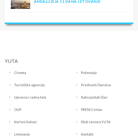
ANDALUZIJA 11 DANA LETOVANJE
YUTA
O nama
Putovanja
Turističke agencije
Prednosti članstva
Upravna i radna tela
Kako postati član
OUP
PRESS Centar
Korisni linkovi
Klub seniora YUTA
Letovanje
Kontakt