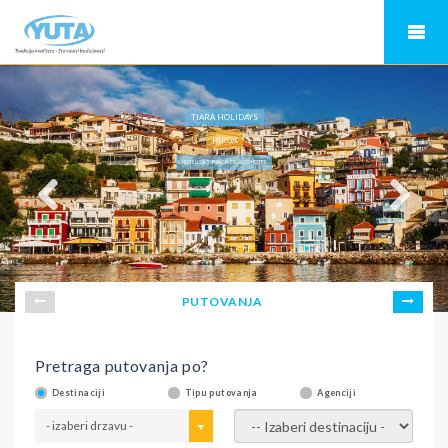
TIARA HOLIDAYS
PARGA
HOTELI SA 3* PARGA, DRACOS HOTEL
PUTOVANJA
Pretraga putovanja po?
Destinaciji
Tipu putovanja
Agenciji
- izaberi drzavu -
- izaberi destinaciju -