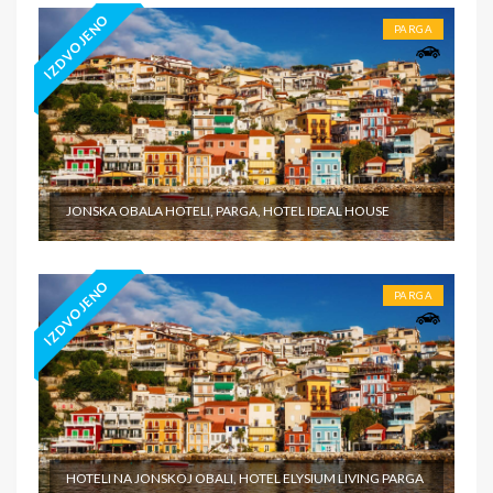
IZDVOJENO
PARGA
JONSKA OBALA HOTELI, PARGA, HOTEL IDEAL HOUSE
IZDVOJENO
PARGA
HOTELI NA JONSKOJ OBALI, HOTEL ELYSIUM LIVING PARGA