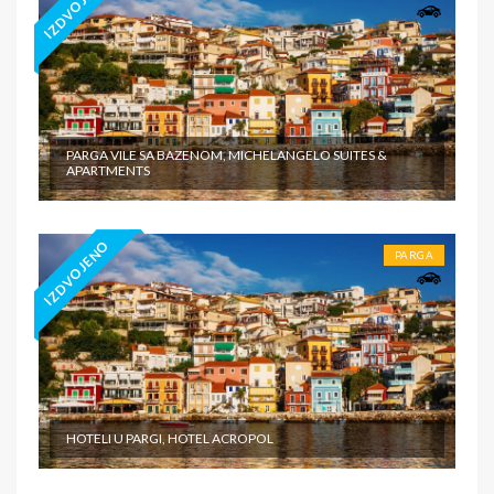
IZDVOJENO
PARGA VILE SA BAZENOM, MICHELANGELO SUITES &
APARTMENTS
IZDVOJENO
PARGA
HOTELI U PARGI, HOTEL ACROPOL