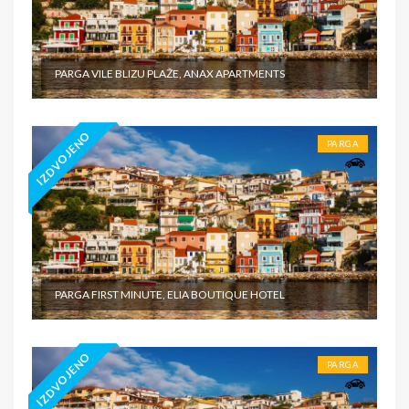
PARGA VILE BLIZU PLAŽE, ANAX APARTMENTS
IZDVOJENO
PARGA
PARGA FIRST MINUTE, ELIA BOUTIQUE HOTEL
IZDVOJENO
PARGA