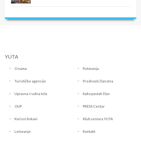
YUTA
O nama
Putovanja
Turističke agencije
Prednosti članstva
Upravna i radna tela
Kako postati član
OUP
PRESS Centar
Korisni linkovi
Klub seniora YUTA
Letovanje
Kontakt