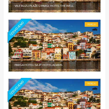
VILE BLIZU PLAŽE U PARGI, HOTEL THE WELL
IZDVOJENO
PARGA
PARGA HOTELI SA 4*, HOTEL ADAMS
IZDVOJENO
PARGA