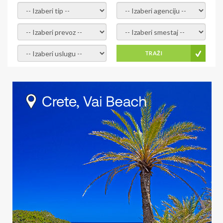
- izaberi tip -
- izaberi agenciju -
- izaberi prevoz -
- Izaberite smestaj -
- Izaberite uslugu -
TRAŽI