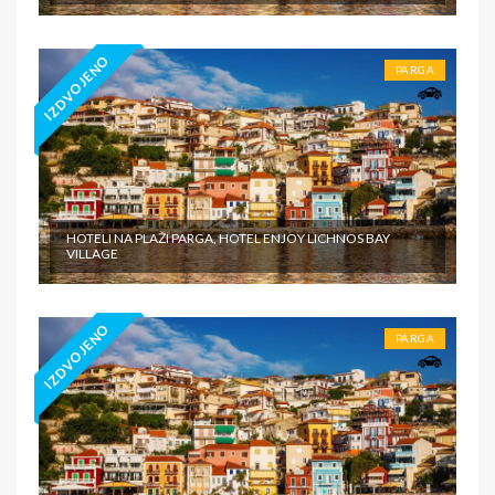
IZDVOJENO
PARGA
HOTELI NA PLAŽI PARGA, HOTEL ENJOY LICHNOS BAY
VILLAGE
IZDVOJENO
PARGA