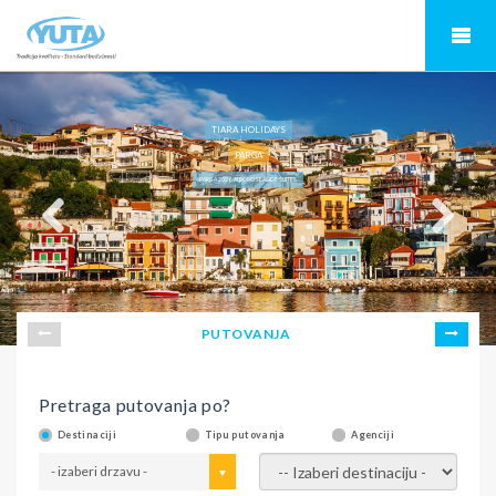
TIARA HOLIDAYS
PARGA
PARGA 2026, ALBORO SEASIDE SUITES
PUTOVANJA
Pretraga putovanja po?
Destinaciji
Tipu putovanja
Agenciji
- izaberi drzavu -
- izaberi destinaciju -