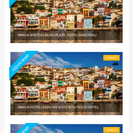
PARGA SMEŠTAJ BLIZU PLAŽE, HOTEL MAISTRALI
IZDVOJENO
PARGA
PARGA HOTELI 2026, MY SUITE BOUTIQUE HOTEL
PARGA