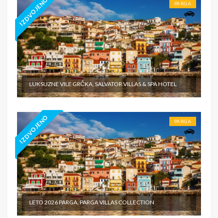
IZDVOJENO
PARGA
LUKSUZNE VILE GRČKA, SALVATOR VILLAS & SPA HOTEL
IZDVOJENO
PARGA
LETO 2026 PARGA, PARGA VILLAS COLLECTION