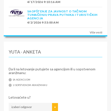
4/17/2026 9:10:16 AM
SAOPŠTENJE ZA JAVNOST O TAČNOM
TUMAČENJU PRAVA PUTNIKA I TURISTIČKIH
AGENCIJA
4/2/2026 9:53:00 AM
Više vesti
YUTA - ANKETA
Da li na letovanje putujete sa agencijom ili u sopstvenom
aranžmanu:
SA AGENCIJOM
U SOPSTVENOM ARANŽMANU
Letovaćete u?
izaberi odgovor