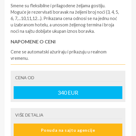
Smene su fleksibilne i prilagođene željama gostiju.
Moguće je rezervisati boravak na željeni broj noći (3, 4, 5,
6, 7,...10,11,12…). Prikazana cena odnosi se na jednu noć
u izabranom hotelu, a unosom željenog termina i broja
noći na sajtu dobijate ukupan iznos boravka.
NAPOMENE O CENI
Cene se automatski ažuriraju i prikazuju u realnom
vremenu.
U CENU JE UKLJUČENO
CENA OD
- rezervisane i potvrđene usluge u izabranoj smeštajnoj
jedinici prema opisu - korišćenje hotelskih sadržaja
prema opisu - uslugu rezervacije - organizaciju
340
EUR
putovanja
U CENU NIJE UKLJUČENO
VIŠE DETALJA
- boravišne takse (naknada za otpornost na klimatsku
krizu) na destinaciji, plaćaju se na recepciji
Ponuda na sajtu agencije
hotela/apartmana za hotele sa 1* i 2* i nekategorisane