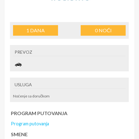
1
DANA
0
NOĆI
PREVOZ
USLUGA
Noćenje sa doručkom
PROGRAM PUTOVANJA
Program putovanja
SMENE