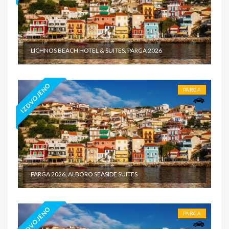
LICHNOS BEACH HOTEL & SUITES, PARGA 2026
IZDVOJENO
PARGA
PARGA 2026, ALBORO SEASIDE SUITES
IZDVOJENO
PARGA