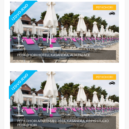
IZDVOJENO
PEFKOHORI
PEFKOHORI HOTELI, KASANDRA, ALIA PALACE
IZDVOJENO
PEFKOHORI
PEFKOHORI APARTMANI 2026, KASANDRA, KRIPIS STUDIO
PEFKOHORI