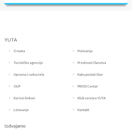
YUTA
O nama
Putovanja
Turističke agencije
Prednosti članstva
Upravna i radna tela
Kako postati član
OUP
PRESS Centar
Korisni linkovi
Klub seniora YUTA
Letovanje
Kontakt
Izdvajamo