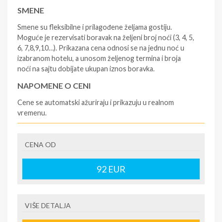
SMENE
Smene su fleksibilne i prilagođene željama gostiju.
Moguće je rezervisati boravak na željeni broj noći (3, 4, 5,
6, 7,8,9,10…). Prikazana cena odnosi se na jednu noć u
izabranom hotelu, a unosom željenog termina i broja
noći na sajtu dobijate ukupan iznos boravka.
NAPOMENE O CENI
Cene se automatski ažuriraju i prikazuju u realnom
vremenu.
U CENU JE UKLJUČENO
CENA OD
- rezervisane i potvrđene usluge u izabranoj smeštajnoj
jedinici prema opisu - korišćenje hotelskih sadržaja
prema opisu - uslugu rezervacije - organizaciju
92
EUR
putovanja.
U CENU NIJE UKLJUČENO
VIŠE DETALJA
- boravišne takse (naknada za otpornost na klimatsku
krizu) na destinaciji, plaćaju se na recepciji