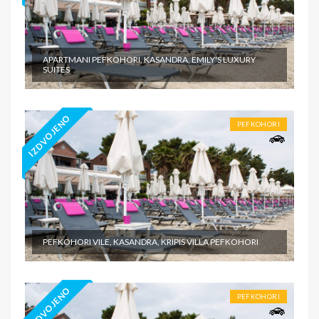
APARTMANI PEFKOHORI, KASANDRA, EMILY'S LUXURY
SUITES
IZDVOJENO
PEFKOHORI
PEFKOHORI VILE, KASANDRA, KRIPIS VILLA PEFKOHORI
IZDVOJENO
PEFKOHORI