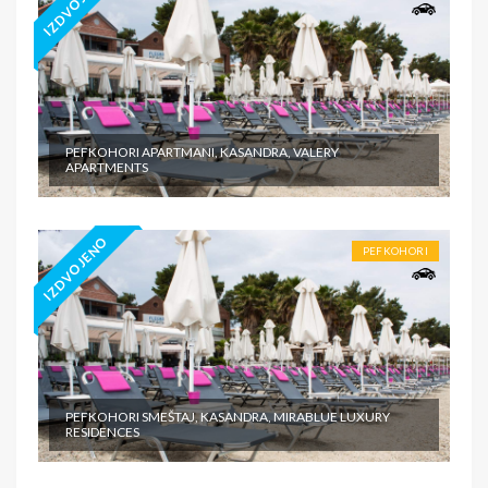
IZDVOJENO
PEFKOHORI APARTMANI, KASANDRA, VALERY
APARTMENTS
IZDVOJENO
PEFKOHORI
PEFKOHORI SMEŠTAJ, KASANDRA, MIRABLUE LUXURY
RESIDENCES