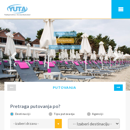
TIARA HOLIDAYS
PEFKOHORI
PEFKOHORI HOTELI, KASANDRA, ALIA PALACE
PUTOVANJA
Pretraga putovanja po?
Destinaciji
Tipu putovanja
Agenciji
- izaberi drzavu -
- izaberi destinaciju -