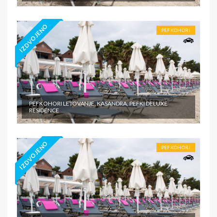
IZDVOJENO
PEFKOHORI
PEFKOHORI LETOVANJE, KASANDRA, PEFKI DELUXE
RESIDENCE
IZDVOJENO
PEFKOHORI