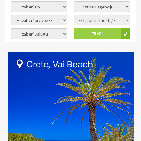
- izaberi tip -
- izaberi agenciju -
- izaberi prevoz -
- Izaberite smestaj -
- Izaberite uslugu -
TRAŽI