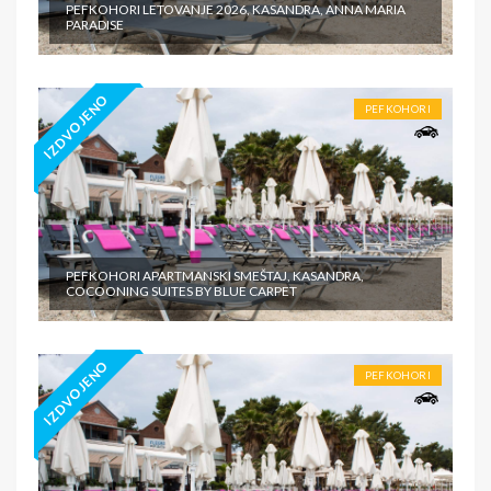
PEFKOHORI LETOVANJE 2026, KASANDRA, ANNA MARIA
PARADISE
IZDVOJENO
PEFKOHORI
PEFKOHORI APARTMANSKI SMEŠTAJ, KASANDRA,
COCOONING SUITES BY BLUE CARPET
IZDVOJENO
PEFKOHORI