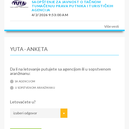
SAOPŠTENJE ZA JAVNOST O TAČNOM
TUMAČENJU PRAVA PUTNIKA I TURISTIČKIH
AGENCIJA
4/2/2026 9:53:00 AM
Više vesti
YUTA - ANKETA
Da li na letovanje putujete sa agencijom ili u sopstvenom
aranžmanu:
SA AGENCIJOM
U SOPSTVENOM ARANŽMANU
Letovaćete u?
izaberi odgovor