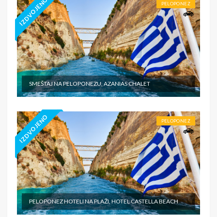
IZDVOJENO
PELOPONEZ
SMEŠTAJ NA PELOPONEZU, AZANIAS CHALET
IZDVOJENO
PELOPONEZ
PELOPONEZ HOTELI NA PLAŽI, HOTEL CASTELLA BEACH