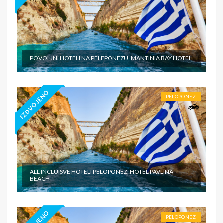
POVOLJNI HOTELI NA PELEPONEZU, MANTINIA BAY HOTEL
IZDVOJENO
PELOPONEZ
ALL INCLUISVE HOTELI PELOPONEZ, HOTEL PAVLINA
BEACH
PELOPONEZ