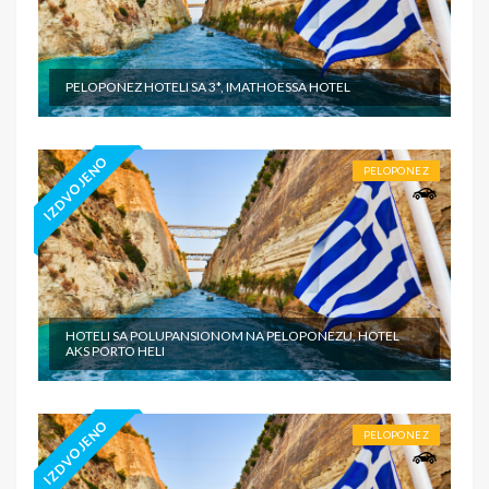
PELOPONEZ HOTELI SA 3*, IMATHOESSA HOTEL
IZDVOJENO
PELOPONEZ
HOTELI SA POLUPANSIONOM NA PELOPONEZU, HOTEL
AKS PORTO HELI
IZDVOJENO
PELOPONEZ