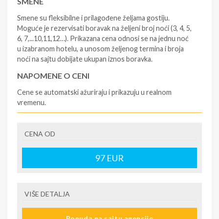
SMENE
Smene su fleksibilne i prilagođene željama gostiju.
Moguće je rezervisati boravak na željeni broj noći (3, 4, 5,
6, 7,...10,11,12…). Prikazana cena odnosi se na jednu noć
u izabranom hotelu, a unosom željenog termina i broja
noći na sajtu dobijate ukupan iznos boravka.
NAPOMENE O CENI
Cene se automatski ažuriraju i prikazuju u realnom
vremenu.
U CENU JE UKLJUČENO
CENA OD
- rezervisane i potvrđene usluge u izabranoj smeštajnoj
jedinici prema opisu - korišćenje hotelskih sadržaja
prema opisu - uslugu rezervacije - organizaciju
97
EUR
putovanja
U CENU NIJE UKLJUČENO
VIŠE DETALJA
- boravišne takse (naknada za otpornost na klimatsku
krizu) na destinaciji, plaćaju se na recepciji
Ponuda na sajtu agencije