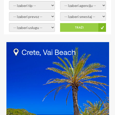
- izaberi tip -
- izaberi agenciju -
- izaberi prevoz -
- Izaberite smestaj -
- Izaberite uslugu -
TRAŽI