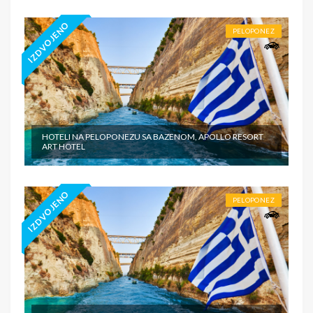
IZDVOJENO
PELOPONEZ
HOTELI NA PELOPONEZU SA BAZENOM, APOLLO RESORT
ART HOTEL
IZDVOJENO
PELOPONEZ