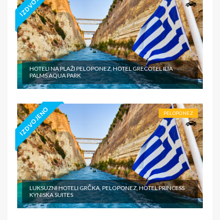
IZDVOJENO
HOTELI NA PLAŽI PELOPONEZ, HOTEL GRECOTEL ILIA
PALMS AQUA PARK
IZDVOJENO
PELOPONEZ
LUKSUZNI HOTELI GRČKA, PELOPONEZ, HOTEL PRINCESS
KYNISKA SUITES