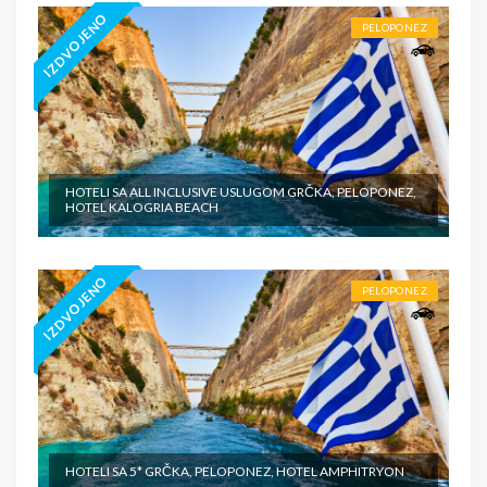
IZDVOJENO
PELOPONEZ
HOTELI SA ALL INCLUSIVE USLUGOM GRČKA, PELOPONEZ,
HOTEL KALOGRIA BEACH
IZDVOJENO
PELOPONEZ
HOTELI SA 5* GRČKA, PELOPONEZ, HOTEL AMPHITRYON