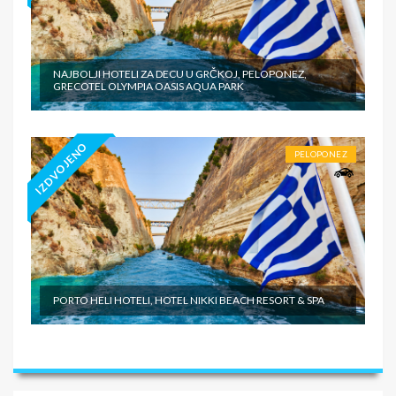
NAJBOLJI HOTELI ZA DECU U GRČKOJ, PELOPONEZ,
GRECOTEL OLYMPIA OASIS AQUA PARK
IZDVOJENO
PELOPONEZ
PORTO HELI HOTELI, HOTEL NIKKI BEACH RESORT & SPA