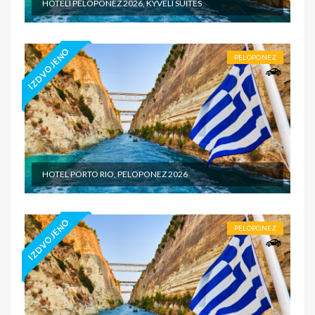
HOTELI PELOPONEZ 2026, KYVELI SUITES
IZDVOJENO
PELOPONEZ
HOTEL PORTO RIO, PELOPONEZ 2026
IZDVOJENO
PELOPONEZ