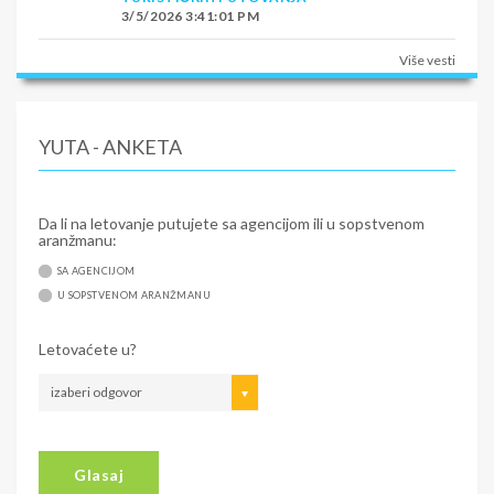
3/5/2026 3:41:01 PM
Više vesti
YUTA - ANKETA
Da li na letovanje putujete sa agencijom ili u sopstvenom
aranžmanu:
SA AGENCIJOM
U SOPSTVENOM ARANŽMANU
Letovaćete u?
izaberi odgovor
Glasaj