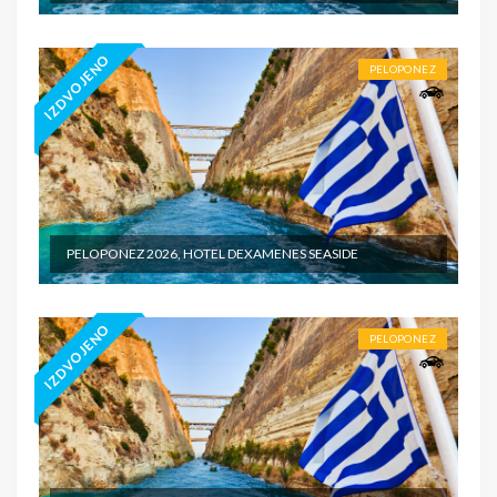
IZDVOJENO
PELOPONEZ
PELOPONEZ 2026, HOTEL DEXAMENES SEASIDE
IZDVOJENO
PELOPONEZ