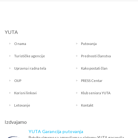
YUTA
O nama
Putovanja
Turističke agencije
Prednosti članstva
Upravna i radna tela
Kako postati član
OUP
PRESS Centar
Korisni linkovi
Klub seniora YUTA
Letovanje
Kontakt
Izdvajamo
YUTA Garancija putovanja
Putujte sigurno sa agencijama u sistemu YUTA garancija