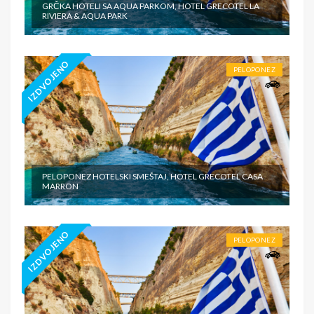
GRČKA HOTELI SA AQUA PARKOM, HOTEL GRECOTEL LA
RIVIERA & AQUA PARK
IZDVOJENO
PELOPONEZ
PELOPONEZ HOTELSKI SMEŠTAJ, HOTEL GRECOTEL CASA
MARRON
IZDVOJENO
PELOPONEZ