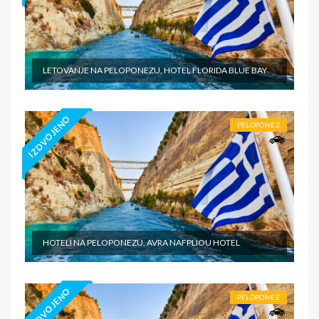
LETOVANJE NA PELOPONEZU, HOTEL FLORIDA BLUE BAY
IZDVOJENO
PELOPONEZ
HOTELI NA PELOPONEZU, AVRA NAFPLIOU HOTEL
IZDVOJENO
PELOPONEZ