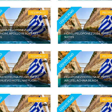
NO
IZDVOJENO
PELOPONEZ
PELOP
LI NA PELOPONEZU SA
NOM, APOLLO RESORT ART
HOTELI PELOPONEZ 2026, KYVELI
EL
SUITES
NO
IZDVOJENO
PELOPONEZ
PELOP
INI HOTELI NA PELOPONEZU,
PELOPONEZ HOTELI SA 4*, HOTEL
 NUEVO HOTEL NAFPLION
AIROTEL ACHAIA BEACH
NO
IZDVOJENO
PELOPONEZ
PELOP