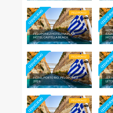
IZDVOJENO
IZDVOJE
PELOPONEZ
HOTE
PELOPONEZ HOTELI NA PLAŽI,
BAZE
HOTEL CASTELLA BEACH
HOT
IZDVOJENO
IZDVOJE
PELOPONEZ
HOTEL PORTO RIO, PELOPONEZ
JEFT
2026
LETO
IZDVOJENO
IZDVOJE
PELOPONEZ