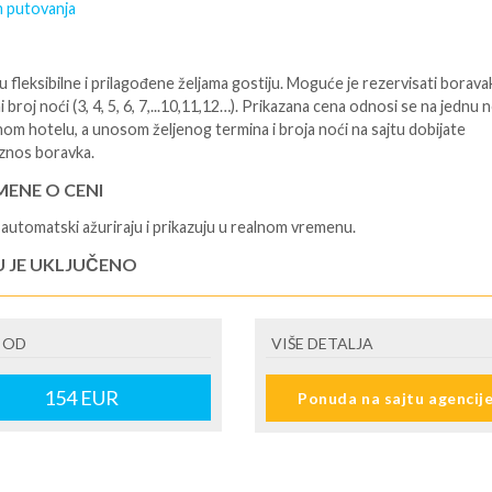
 putovanja
 fleksibilne i prilagođene željama gostiju. Moguće je rezervisati borava
i broj noći (3, 4, 5, 6, 7,...10,11,12…). Prikazana cena odnosi se na jednu 
nom hotelu, a unosom željenog termina i broja noći na sajtu dobijate
znos boravka.
ENE O CENI
automatski ažuriraju i prikazuju u realnom vremenu.
U JE UKLJUČENO
isane i potvrđene usluge u izabranoj smeštajnoj jedinici prema opisu -
je hotelskih sadržaja prema opisu - uslugu rezervacije - organizaciju
 OD
VIŠE DETALJA
ja
U NIJE UKLJUČENO
154
EUR
Ponuda na sajtu agencij
šne takse (naknada za otpornost na klimatsku krizu) na destinaciji, plaćaj
cepciji hotela/apartmana za hotele sa 1* i 2* i nekategorisane sobe /stud
ane iznosi 2€ po sobi, po noćenju za hotele sa 3* iznosi 5€ dnevno po s
ju za hotele sa 4*iznosi 10€ dnevno po sobi, po noćenju za hotele sa 5