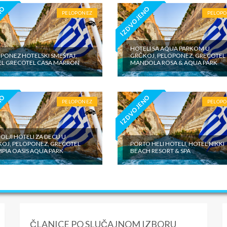
NO
IZDVOJENO
PELOPONEZ
PELOP
HOTELI SA AQUA PARKOM U
PONEZ HOTELSKI SMEŠTAJ,
GRČKOJ, PELOPONEZ, GRECOTEL
L GRECOTEL CASA MARRON
MANDOLA ROSA & AQUA PARK
NO
IZDVOJENO
PELOPONEZ
PELOP
OLJI HOTELI ZA DECU U
OJ, PELOPONEZ, GRECOTEL
PORTO HELI HOTELI, HOTEL NIKKI
PIA OASIS AQUA PARK
BEACH RESORT & SPA
ČLANICE PO SLUČAJNOM IZBORU