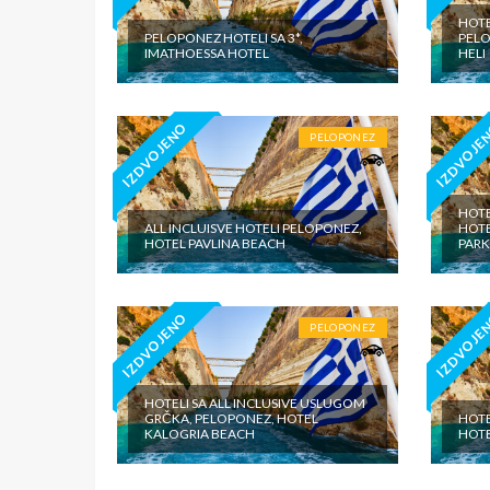
HOTE
PELOPONEZ HOTELI SA 3*,
PELO
IMATHOESSA HOTEL
HELI
IZDVOJENO
IZDVOJE
PELOPONEZ
HOTE
ALL INCLUISVE HOTELI PELOPONEZ,
HOTE
HOTEL PAVLINA BEACH
PARK
IZDVOJENO
IZDVOJE
PELOPONEZ
HOTELI SA ALL INCLUSIVE USLUGOM
GRČKA, PELOPONEZ, HOTEL
HOTE
KALOGRIA BEACH
HOT