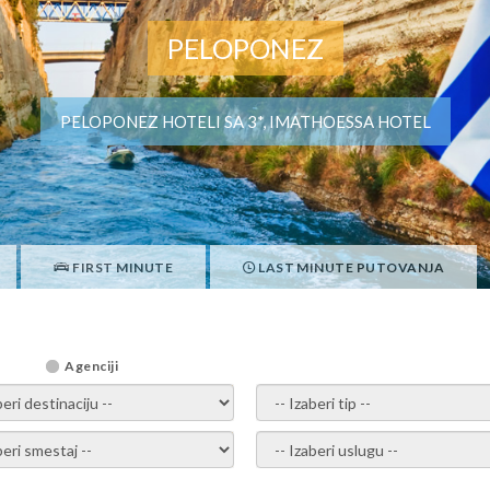
PELOPONEZ
PELOPONEZ HOTELI SA 3*, IMATHOESSA HOTEL
FIRST MINUTE
LAST MINUTE PUTOVANJA
Agenciji
i destinaciju -
- izaberi tip -
ite smestaj -
- Izaberite uslugu -