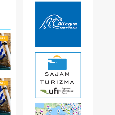
€
čke
a
) -
ise
ONEZ
ONEZ
AS