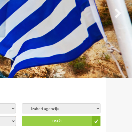
- izaberi agenciju -
TRAŽI