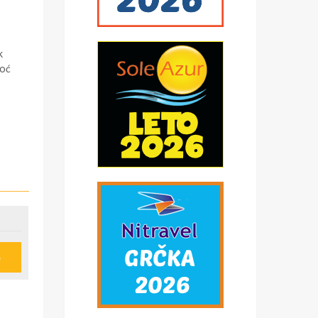
k
noć
e
u
ije
obi,
*