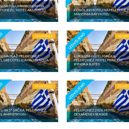
LI SA POLUPANSIONOM NA
PONEZU, HOTEL AKS PORTO
POVOLJNI HOTELI NA PELEPONEZ
MANTINIA BAY HOTEL
NO
IZDVOJENO
PELOPONEZ
PELOP
LI NA PLAŽI PELOPONEZ,
LUKSUZNI HOTELI GRČKA,
L GRECOTEL ILIA PALMS AQUA
PELOPONEZ, HOTEL PRINCESS
KYNISKA SUITES
NO
IZDVOJENO
PELOPONEZ
PELOP
LI SA 5* GRČKA, PELOPONEZ,
PELOPONEZ 2026, HOTEL
EL AMPHITRYON
DEXAMENES SEASIDE