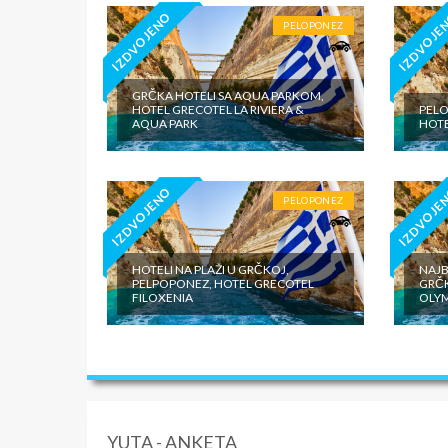
IZDVOJENO
IZDVOJE
PELOPONEZ
GRČKA HOTELI SA AQUA PARKOM,
HOTEL GRECOTEL LA RIVIERA &
PELO
AQUA PARK
HOTE
IZDVOJENO
IZDVOJE
PELOPONEZ
HOTELI NA PLAŽI U GRČKOJ,
NAJB
PELPOPONEZ, HOTEL GRECOTEL
GRČK
FILOXENIA
OLYM
YUTA - ANKETA