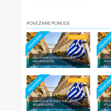
iznosi 1
dnevno p
agencije
Covid 19
POVEZANE PONUDE
fakultat
plaćaju u
IZDVOJENO
IZDVOJE
PELOPONEZ
PELOPONEZ LETO 2026, MONT
LETO
HELMOS HOTEL
HOTE
IZDVOJENO
IZDVOJE
PELOPONEZ
NAFPLIO LETO 2026, THE GROVE
PELO
SEASIDE HOTEL
STUD