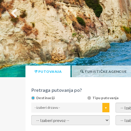
PUTOVANJA
TURISTIČKE AGENCIJE
Pretraga putovanja po?
Destinaciji
Tipu putovanja
- izaberi drzavu -
- izaber
- izaberi prevoz -
- Izaber