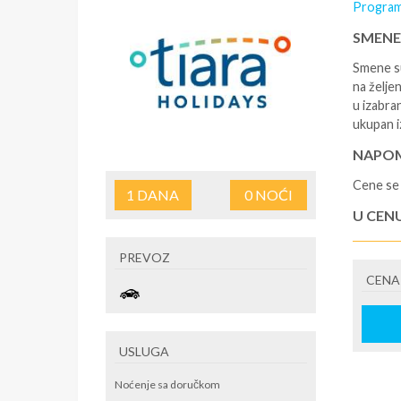
Program
SMENE
Smene su
na željen
u izabra
ukupan i
NAPOM
Cene se 
1
DANA
0
NOĆI
U CEN
- rezerv
PREVOZ
korišćen
CENA
putovan
U CEN
- boravi
USLUGA
se na re
/ apartm
Noćenje sa doručkom
po noćen