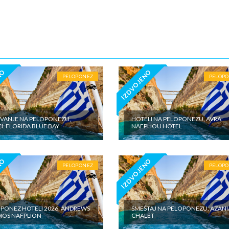
5€ dnevno po sobi, po noćenju za samostalan boravak u vilama iznosi 15
o sobi, po noćenju - putno zdravstveno osiguranje. Preporuka turisti
 Tiara Holidaysje da putnik poseduje navedeno osiguranje, uz pokriće z
 - usluge za koje je predviđena doplata na licumesta (parking, baby cot…
ivne izlete po cenovniku našeg inopartnera na konkretnoj destinaciji koj
 valuti domicilne zemlje na licu mesta. - individualne troškove
NO
IZDVOJENO
PELOPONEZ
PELOP
VANJE NA PELOPONEZU,
HOTELI NA PELOPONEZU, AVRA
L FLORIDA BLUE BAY
NAFPLIOU HOTEL
NO
IZDVOJENO
PELOPONEZ
PELOP
PONEZ HOTELI 2026, ANDREWS
SMEŠTAJ NA PELOPONEZU, AZANI
IOS NAFPLION
CHALET