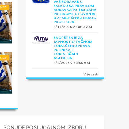
VAŠ BORAVAK U
SKLADU SA PRAVILOM
ONEZ
BORAVKA 90-180 DANA
PRILIKOM PUTOVANJA
U ZEMLJE ŠENGENSKOG
PROSTORA
4/17/2026 9:10:16 AM
SAOPŠTENJE ZA
JAVNOST O TAČNOM
TUMAČENJU PRAVA
PUTNIKA I
TURISTIČKIH
AGENCIJA
ONEZ
4/2/2026 9:53:00 AM
Više vesti
PONUDE PO SLUČAJNOM IZBORU