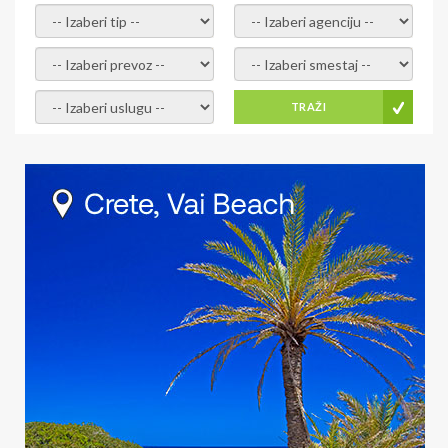
- izaberi tip -
- izaberi agenciju -
- izaberi prevoz -
- Izaberite smestaj -
- Izaberite uslugu -
TRAŽI