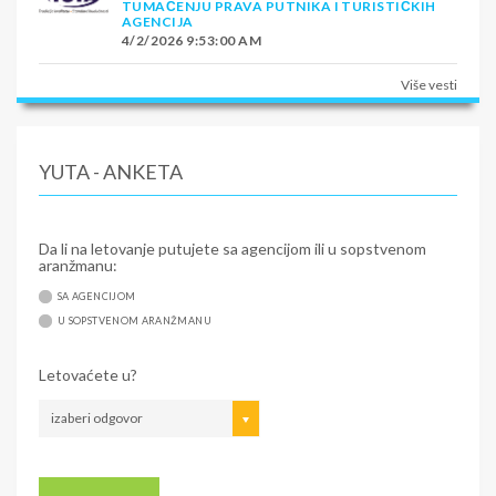
TUMAČENJU PRAVA PUTNIKA I TURISTIČKIH
AGENCIJA
4/2/2026 9:53:00 AM
Više vesti
YUTA - ANKETA
Da li na letovanje putujete sa agencijom ili u sopstvenom
aranžmanu:
SA AGENCIJOM
U SOPSTVENOM ARANŽMANU
Letovaćete u?
izaberi odgovor