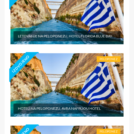
LETOVANJE NA PELOPONEZU, HOTEL FLORIDA BLUE BAY
IZDVOJENO
PELOPONEZ
HOTELI NA PELOPONEZU, AVRA NAFPLIOU HOTEL
PELOPONEZ