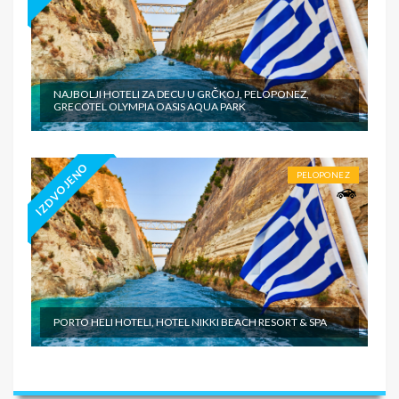
NAJBOLJI HOTELI ZA DECU U GRČKOJ, PELOPONEZ,
GRECOTEL OLYMPIA OASIS AQUA PARK
IZDVOJENO
PELOPONEZ
PORTO HELI HOTELI, HOTEL NIKKI BEACH RESORT & SPA