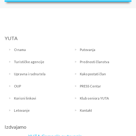
YUTA
O nama
Putovanja
Turističke agencije
Prednosti članstva
Upravna i radna tela
Kako postati član
OUP
PRESS Centar
Korisni linkovi
Klub seniora YUTA
Letovanje
Kontakt
Izdvajamo