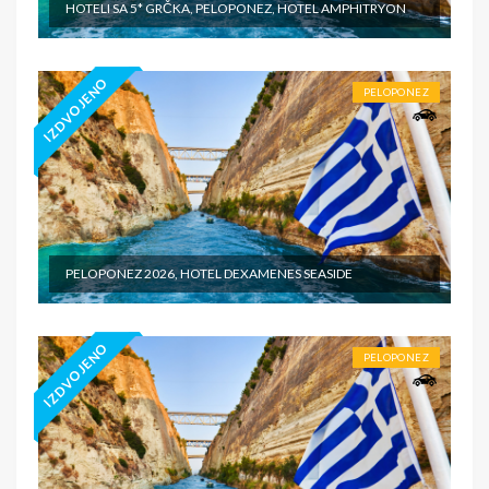
HOTELI SA 5* GRČKA, PELOPONEZ, HOTEL AMPHITRYON
IZDVOJENO
PELOPONEZ
PELOPONEZ 2026, HOTEL DEXAMENES SEASIDE
IZDVOJENO
PELOPONEZ