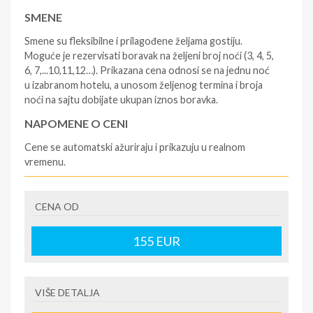
SMENE
Smene su fleksibilne i prilagođene željama gostiju.
Moguće je rezervisati boravak na željeni broj noći (3, 4, 5,
6, 7,...10,11,12…). Prikazana cena odnosi se na jednu noć
u izabranom hotelu, a unosom željenog termina i broja
noći na sajtu dobijate ukupan iznos boravka.
NAPOMENE O CENI
Cene se automatski ažuriraju i prikazuju u realnom
vremenu.
U CENU JE UKLJUČENO
CENA OD
- rezervisane i potvrđene usluge u izabranoj smeštajnoj
jedinici prema opisu - korišćenje hotelskih sadržaja
prema opisu - uslugu rezervacije - organizaciju
155
EUR
putovanja
U CENU NIJE UKLJUČENO
VIŠE DETALJA
- boravišne takse (naknada za otpornost na klimatsku