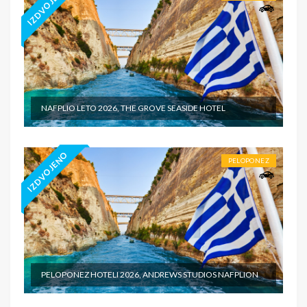
IZDVOJENO
NAFPLIO LETO 2026, THE GROVE SEASIDE HOTEL
IZDVOJENO
PELOPONEZ
PELOPONEZ HOTELI 2026, ANDREWS STUDIOS NAFPLION