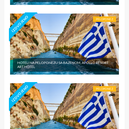
IZDVOJENO
PELOPONEZ
HOTELI NA PELOPONEZU SA BAZENOM, APOLLO RESORT
ART HOTEL
IZDVOJENO
PELOPONEZ