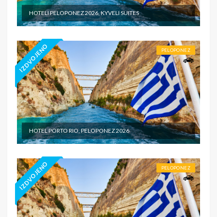
HOTELI PELOPONEZ 2026, KYVELI SUITES
IZDVOJENO
PELOPONEZ
HOTEL PORTO RIO, PELOPONEZ 2026
IZDVOJENO
PELOPONEZ