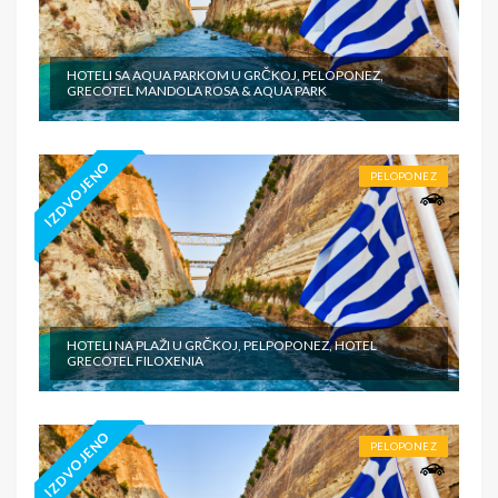
HOTELI SA AQUA PARKOM U GRČKOJ, PELOPONEZ,
GRECOTEL MANDOLA ROSA & AQUA PARK
IZDVOJENO
PELOPONEZ
HOTELI NA PLAŽI U GRČKOJ, PELPOPONEZ, HOTEL
GRECOTEL FILOXENIA
IZDVOJENO
PELOPONEZ