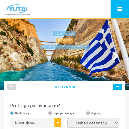
TIARA HOLIDAYS
PELOPONEZ
HOTELI SA POLUPANSIONOM NA PELOPONEZU, HOTEL AKS PORTO HELI
PUTOVANJA
Pretraga putovanja po?
Destinaciji
Tipu putovanja
Agenciji
- izaberi drzavu -
- izaberi destinaciju -