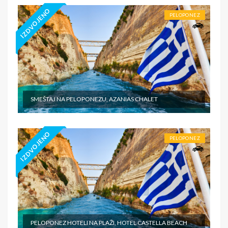
IZDVOJENO
PELOPONEZ
SMEŠTAJ NA PELOPONEZU, AZANIAS CHALET
IZDVOJENO
PELOPONEZ
PELOPONEZ HOTELI NA PLAŽI, HOTEL CASTELLA BEACH