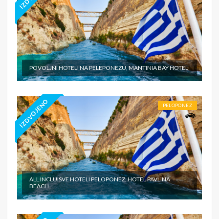
POVOLJNI HOTELI NA PELEPONEZU, MANTINIA BAY HOTEL
IZDVOJENO
PELOPONEZ
ALL INCLUISVE HOTELI PELOPONEZ, HOTEL PAVLINA
BEACH