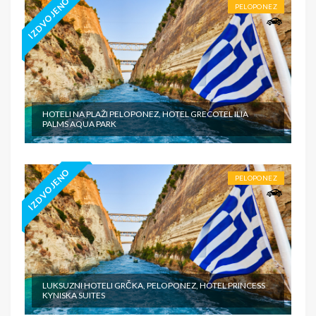
IZDVOJENO
PELOPONEZ
HOTELI NA PLAŽI PELOPONEZ, HOTEL GRECOTEL ILIA
PALMS AQUA PARK
IZDVOJENO
PELOPONEZ
LUKSUZNI HOTELI GRČKA, PELOPONEZ, HOTEL PRINCESS
KYNISKA SUITES