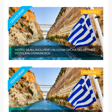
IZDVOJENO
PELOPONEZ
HOTELI SA ALL INCLUSIVE USLUGOM GRČKA, PELOPONEZ,
HOTEL KALOGRIA BEACH
IZDVOJENO
PELOPONEZ