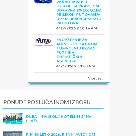
VAŠ BORAVAK U
SKLADU SA PRAVILOM
BORAVKA 90-180 DANA
PRILIKOM PUTOVANJA
U ZEMLJE ŠENGENSKOG
PROSTORA
4/17/2026 9:10:16 AM
SAOPŠTENJE ZA
JAVNOST O TAČNOM
TUMAČENJU PRAVA
PUTNIKA I
TURISTIČKIH
AGENCIJA
4/2/2026 9:53:00 AM
Više vesti
PONUDE PO SLUČAJNOM IZBORU
DUBAI - NAJBOLJI HOTELI 4 I 5* NA
PLAŽI
RIMINI LETO 2026, RIMINI AVIONOM