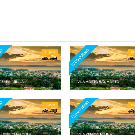
o - u jednoj prostoriji čajna kuhinja, bračni ležaj i kanabe.
dio - u jednoj prostoriji čajna kuhinja, bračni, običan i pomoćni ležaj.
nim slučajevima moguća su odstupanja mera ležaja od našeg standarda.
andard za normalni ležaj je 185cm-200cm sa 75-90cm, a bračni ležaj (dve
185–200cm sa 120–155cm.
je klima uređaja, WI-FI interneta i peškira - BESPLATNO.
NO
IZDVOJENO
PILION
PI
RDINATE: 39°11'22.0"N 23°13'11.5"E
4.10.
 REMVI, MILINA
VILA HORTO BAY, HORTO
ENE O CENI
U JE UKLJUČENO
NO
IZDVOJENO
PILION
PI
U NIJE UKLJUČENO
/HOTEL CHAROULA
VILA XENIOS, MILINA