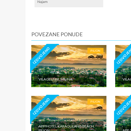
Najam
1/3 studi
1/3+1 stu
U pojedi
Grčki st
POVEZANE PONUDE
osobe) 
Korišćen
IZDVOJENO
IZDVOJE
PILION
GPS KOO
SMENE
27.05.-0
VILA DELFINI, MILINA
VILA
NAPOM
U CEN
IZDVOJENO
IZDVOJE
PILION
U CEN
APP/HOTEL KARAOULANIS BEACH,
PILION
APP 