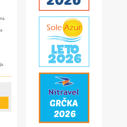
,
na.
te
ja,
ju,
e