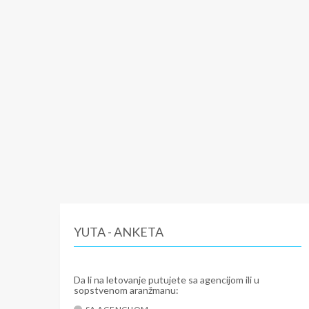
YUTA - ANKETA
Da li na letovanje putujete sa agencijom ili u
sopstvenom aranžmanu: