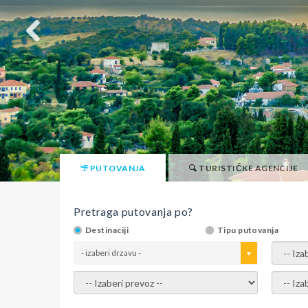
PUTOVANJA
TURISTIČKE AGENCIJE
Pretraga putovanja po?
Destinaciji
Tipu putovanja
- izaberi drzavu -
- izaber
- izaberi prevoz -
- Izaber