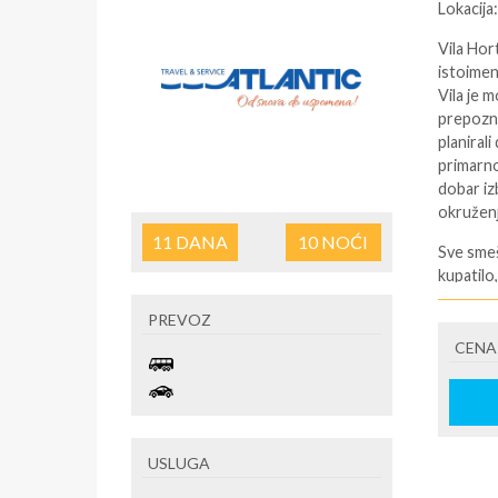
Lokacija
Vila Hor
istoimen
Vila je 
prepozna
planiral
primarno
dobar izb
okružen
11
DANA
10
NOĆI
Sve smeš
kupatilo
obezbeđe
PREVOZ
za vreme
okružen 
CENA
Opis sme
1/2 studi
1/2+1 stu
USLUGA
jedan po