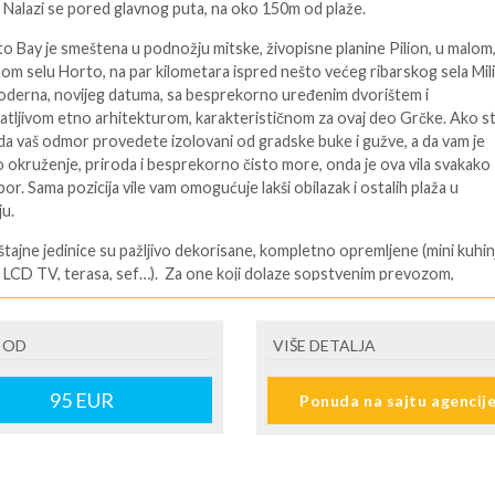
: Nalazi se pored glavnog puta, na oko 150m od plaže.
to Bay je smeštena u podnožju mitske, živopisne planine Pilion, u malom
om selu Horto, na par kilometara ispred nešto većeg ribarskog sela Mili
moderna, novijeg datuma, sa besprekorno uređenim dvorištem i
tljivom etno arhitekturom, karakterističnom za ovaj deo Grčke. Ako s
i da vaš odmor provedete izolovani od gradske buke i gužve, a da vam je
 okruženje, priroda i besprekorno čisto more, onda je ova vila svakako
or. Sama pozicija vile vam omogućuje lakši obilazak i ostalih plaža u
ju.
tajne jedinice su pažljivo dekorisane, kompletno opremljene (mini kuhin
, LCD TV, terasa, sef…). Za one koji dolaze sopstvenim prevozom,
no je besplatno parking mesto u dvorištu vile.Vašem potpunom ugođa
 boravka u ovoj vili svakako će doprineti i bazen pristojnih dimenzija,
ležaljkama i suncobranima.
 OD
VIŠE DETALJA
štaja:
95
EUR
Ponuda na sajtu agencij
o - u jednoj prostoriji čajna kuhinja i bračni ležaj ili dva obična ležaja.
dio - u jednoj prostoriji čajna kuhinja i bračni ležaj ili dva obična ležaja i
moćni ležaj.