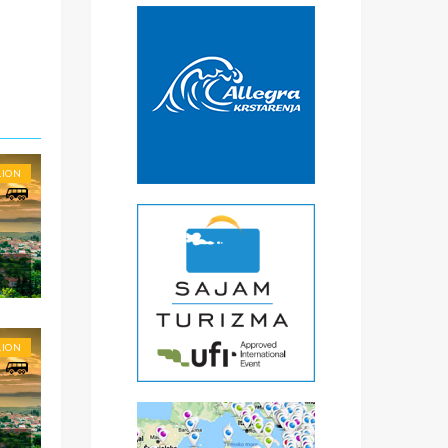
LION
LION