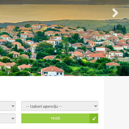
- izaberi agenciju -
TRAŽI