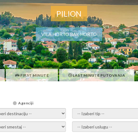
PILION
VILA HORTO BAY, HORTO
FIRST MINUTE
LAST MINUTE PUTOVANJA
Agenciji
i destinaciju -
- izaberi tip -
ite smestaj -
- Izaberite uslugu -