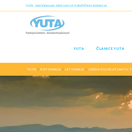
YUTA - NACIONALNA ASOCIJACIJA TURISTIČKIH AGENCIJA
YUTA
ČLANICE YUTA
YUTA
PUTOVANJA
LETOVANJE
GRČKA PILION ATLANTIC T