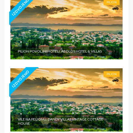
IZDVOJENO
PILION
PILION POVOLJNI HOTELI, AEOLOS HOTEL & VILLAS
IZDVOJENO
PILION
VILE NA PELIONU, DANDY VILLAS VINTAGE COTTAGE
HOUSE