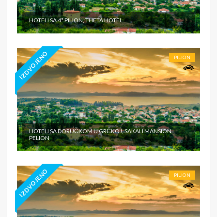
HOTELI SA 4* PILION, THETA HOTEL
IZDVOJENO
PILION
HOTELI SA DORUČKOM U GRČKOJ, SAKALI MANSION
PELION
IZDVOJENO
PILION