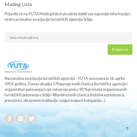
Mailing Lista
Prijavite se na YUTA Mailing listu kako biste dobili sve najnovije informacije i
vesti nacionalne asocijacije turističkih agencija Srbije.
Prijavi se
Nacionalna asocijacija turističkih agencija - YUTA osnovana je 16. aprila
1954. godine. Danas okuplja 170 punopravnih članica (turističke agencije i
organizatori putovanja) koje ostvaruju preko 90 % prometa organizovanih
turističkih putovanja u Srbiji i 48 pridruženih članica (hotelska preduzeća,
prevoznici, obrazovne institucije, osiguravajuće kompanije...).