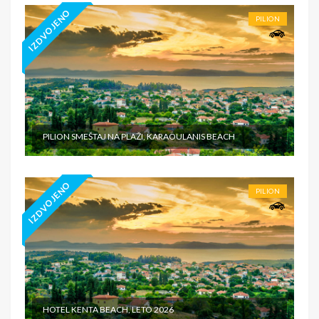
IZDVOJENO
PILION
PILION SMEŠTAJ NA PLAŽI, KARAOULANIS BEACH
IZDVOJENO
PILION
HOTEL KENTA BEACH, LETO 2026