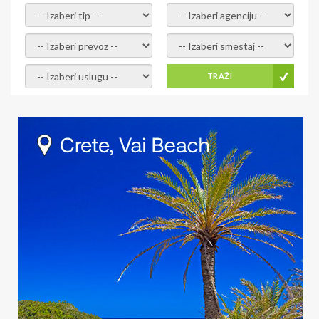
- izaberi tip -
- izaberi agenciju -
- izaberi prevoz -
- Izaberite smestaj -
- Izaberite uslugu -
TRAŽI