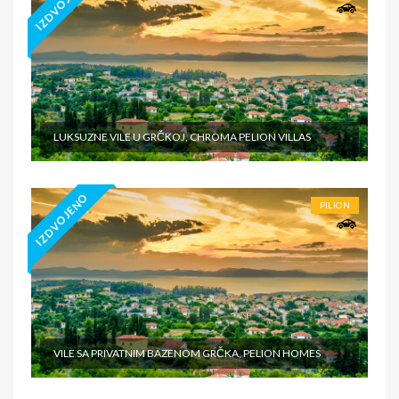
IZDVOJENO
LUKSUZNE VILE U GRČKOJ, CHROMA PELION VILLAS
IZDVOJENO
PILION
VILE SA PRIVATNIM BAZENOM GRČKA, PELION HOMES