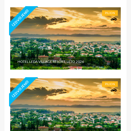
IZDVOJENO
PILION
HOTEL LEDA VILLAGE RESORT, LETO 2026
IZDVOJENO
PILION