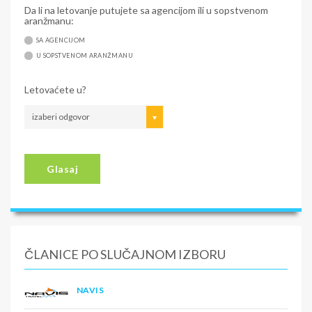
Da li na letovanje putujete sa agencijom ili u sopstvenom
aranžmanu:
SA AGENCIJOM
U SOPSTVENOM ARANŽMANU
Letovaćete u?
izaberi odgovor
Glasaj
ČLANICE PO SLUČAJNOM IZBORU
NAVIS