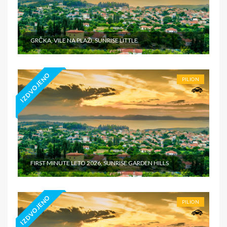
GRČKA, VILE NA PLAŽI, SUNRISE LITTLE
IZDVOJENO
PILION
FIRST MINUTE LETO 2026, SUNRISE GARDEN HILLS
IZDVOJENO
PILION