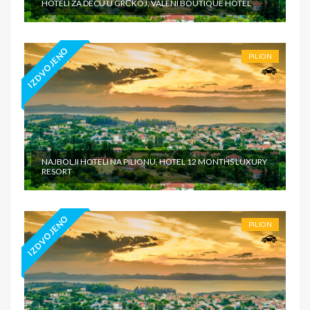
HOTELI ZA DECU U GRČKOJ, VALENI BOUTIQUE HOTEL
IZDVOJENO
PILION
NAJBOLJI HOTELI NA PILIONU, HOTEL 12 MONTHS LUXURY
RESORT
IZDVOJENO
PILION