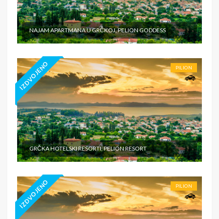
NAJAM APARTMANA U GRČKOJ, PELION GODDESS
IZDVOJENO
PILION
GRČKA HOTELSKI RESORTI, PELION RESORT
IZDVOJENO
PILION