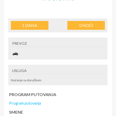
1
DANA
0
NOĆI
PREVOZ
USLUGA
Noćenje sa doručkom
PROGRAM PUTOVANJA
Program putovanja
SMENE