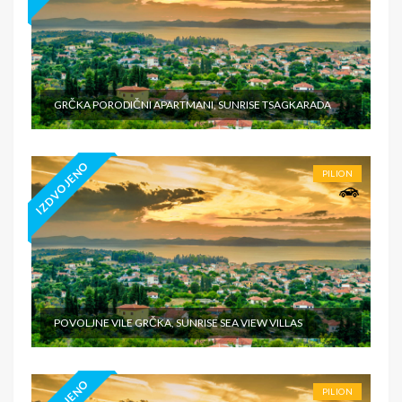
GRČKA PORODIČNI APARTMANI, SUNRISE TSAGKARADA
IZDVOJENO
PILION
POVOLJNE VILE GRČKA, SUNRISE SEA VIEW VILLAS
PILION