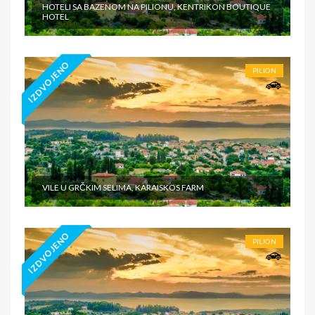
HOTELI SA BAZENOM NA PILIONU, KENTRIKON BOUTIQUE
HOTEL
IZDVOJENO
PILION
VILE U GRČKIM SELIMA, KARAISKOS FARM
IZDVOJENO
PILION