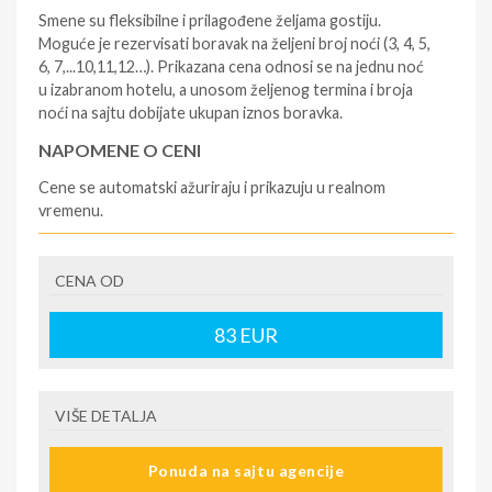
Smene su fleksibilne i prilagođene željama gostiju.
Moguće je rezervisati boravak na željeni broj noći (3, 4, 5,
6, 7,...10,11,12…). Prikazana cena odnosi se na jednu noć
u izabranom hotelu, a unosom željenog termina i broja
noći na sajtu dobijate ukupan iznos boravka.
NAPOMENE O CENI
Cene se automatski ažuriraju i prikazuju u realnom
vremenu.
U CENU JE UKLJUČENO
CENA OD
- rezervisane i potvrđene usluge u izabranoj smeštajnoj
jedinici prema opisu - korišćenje hotelskih sadržaja
prema opisu - uslugu rezervacije - organizaciju
83
EUR
putovanja
U CENU NIJE UKLJUČENO
VIŠE DETALJA
- boravišne takse (naknada za otpornost na klimatsku
krizu) na destinaciji, plaćaju se na recepciji
Ponuda na sajtu agencije
hotela/apartmana za hotele sa 1* i 2* i nekategorisane