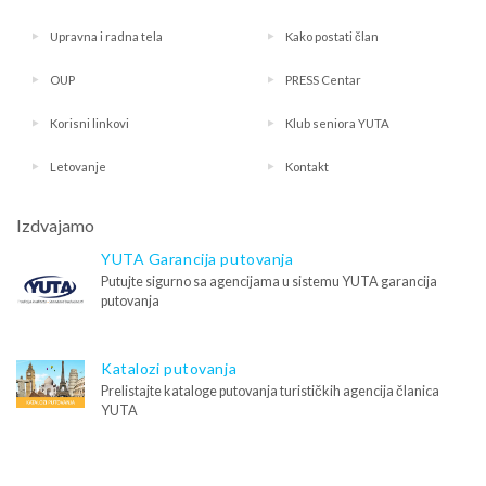
Upravna i radna tela
Kako postati član
OUP
PRESS Centar
Korisni linkovi
Klub seniora YUTA
Letovanje
Kontakt
Izdvajamo
YUTA Garancija putovanja
Putujte sigurno sa agencijama u sistemu YUTA garancija
putovanja
Katalozi putovanja
Prelistajte kataloge putovanja turističkih agencija članica
YUTA