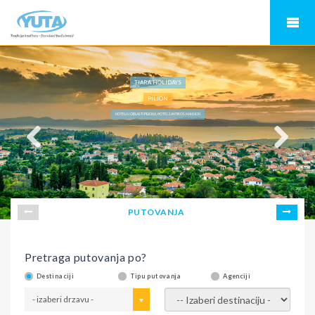
TIARA HOLIDAYS
PILION
HOTELI U OBLASTI PILIONA, HOTEL SANTIKOS MANSION
PUTOVANJA
Pretraga putovanja po?
Destinaciji
Tipu putovanja
Agenciji
- izaberi drzavu -
- izaberi destinaciju -