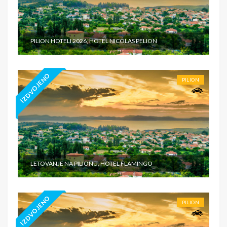
PILION HOTELI 2026, HOTEL NICOLAS PELION
IZDVOJENO
PILION
LETOVANJE NA PILIONU, HOTEL FLAMINGO
IZDVOJENO
PILION