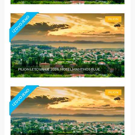
IZDVOJENO
PILION
PILION LETOVANJE 2026, HOTEL MANTHOS BLUE
IZDVOJENO
PILION