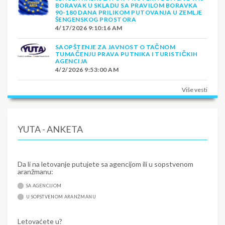
BORAVAK U SKLADU SA PRAVILOM BORAVKA
90-180 DANA PRILIKOM PUTOVANJA U ZEMLJE
ŠENGENSKOG PROSTORA
4/17/2026 9:10:16 AM
SAOPŠTENJE ZA JAVNOST O TAČNOM
TUMAČENJU PRAVA PUTNIKA I TURISTIČKIH
AGENCIJA
4/2/2026 9:53:00 AM
Više vesti
YUTA - ANKETA
Da li na letovanje putujete sa agencijom ili u sopstvenom
aranžmanu:
SA AGENCIJOM
U SOPSTVENOM ARANŽMANU
Letovaćete u?