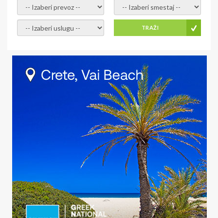
- izaberi prevoz -
- Izaberite smestaj -
- Izaberite uslugu -
TRAŽI