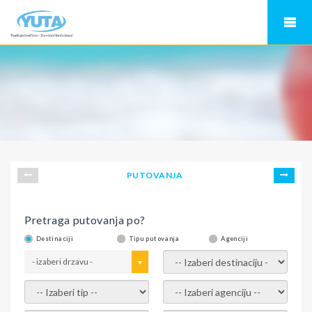
PUTOVANJA
Pretraga putovanja po?
Destinaciji
Tipu putovanja
Agenciji
- izaberi drzavu -
- izaberi destinaciju -
- izaberi tip -
- izaberi agenciju -