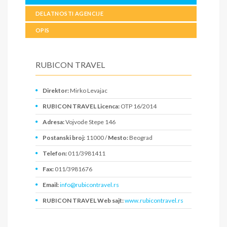
DELATNOSTI AGENCIJE
OPIS
RUBICON TRAVEL
Direktor:
Mirko Levajac
RUBICON TRAVEL Licenca:
OTP 16/2014
Adresa:
Vojvode Stepe 146
Postanski broj:
11000 /
Mesto:
Beograd
Telefon:
011/3981411
Fax:
011/3981676
Email:
info@rubicontravel.rs
RUBICON TRAVEL Web sajt:
www.rubicontravel.rs
PIB:
106656398