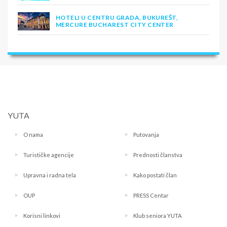
HOTELI U CENTRU GRADA, BUKUREŠT,
MERCURE BUCHAREST CITY CENTER
YUTA
O nama
Putovanja
Turističke agencije
Prednosti članstva
Upravna i radna tela
Kako postati član
OUP
PRESS Centar
Korisni linkovi
Klub seniora YUTA