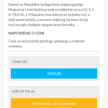
Smene su fleksibilne i prilagođene željama gostiju.
Moguće je rezervisati boravak na željeni broj noći (3, 4, 5,
6, 7,8,9,10…). Prikazana cena odnosi se na jednu noć u
izabranom hotelu, a unosom željenog termina i broja
noći na sajtu dobijate ukupan iznos boravka.
NAPOMENE O CENI
Cene se automatski ažuriraju i prikazuju u realnom
vremenu.
U CENU JE UKLJUČENO
CENA OD
- rezervisane i potvrđene usluge u izabranoj smeštajnoj
jedinici prema opisu - korišćenje hotelskih sadržaja
prema opisu - uslugu rezervacije - organizaciju
54
EUR
putovanja.
U CENU NIJE UKLJUČENO
VIŠE DETALJA
- boravišne takse (naknada za otpornost na klimatsku
krizu) na destinaciji, plaćaju se na recepciji
Ponuda na sajtu agencije
hotela/apartmana za hotele sa 1* i 2* i nekategorisane