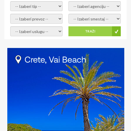
- izaberi tip -
- izaberi agenciju -
- izaberi prevoz -
- Izaberite smestaj -
- Izaberite uslugu -
TRAŽI