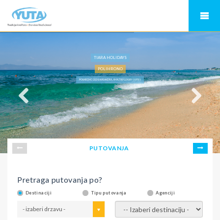
TIARA HOLIDAYS
POLIHRONO
POLIHRONO 2026, KASANDRA, AMALTHIA LUXURY SUITES
PUTOVANJA
Pretraga putovanja po?
Destinaciji
Tipu putovanja
Agenciji
- izaberi drzavu -
- izaberi destinaciju -