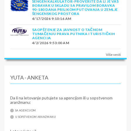
ŠENGEN KALKULATOR-PROVERITE DA LI JE VAŠ
BORAVAK U SKLADU SA PRAVILOM BORAVKA
90-180 DANA PRILIKOM PUTOVANJA U ZEMLJE
ŠENGENSKOG PROSTORA
4/17/2026 9:10:16 AM
SAOPŠTENJE ZA JAVNOST O TAČNOM
TUMAČENJU PRAVA PUTNIKA I TURISTIČKIH
AGENCIJA
4/2/2026 9:53:00 AM
Više vesti
YUTA - ANKETA
Da li na letovanje putujete sa agencijom ili u sopstvenom
aranžmanu:
SA AGENCIJOM
U SOPSTVENOM ARANŽMANU