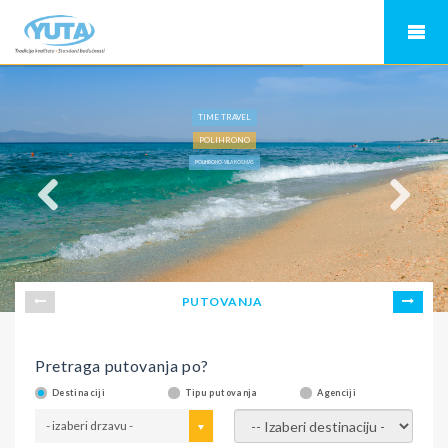
TIME TRAVEL
POLIHRONO
POLIHRONO-VILA KOSMAS
PUTOVANJA
Pretraga putovanja po?
Destinaciji
Tipu putovanja
Agenciji
- izaberi drzavu -
- izaberi destinaciju -