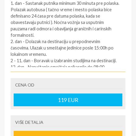
1. dan - Sastanak putnika minimum 30 minuta pre polaska.
Polazak autobusa ( tačno vreme i mesto polaska bice
definisano 24 časa pre datuma polaska, kada se
obavestavaju putnici ). Noćna vožnja sa usputnim
pauzama radi odmora i obavljanja graničnih i carinskih
formalnosti.
2. dan - Dolazak na destinaciju u prepodnevnim
časovima. Ulazak u smeštajne jedinice posle 15:00h po
lokalnom vremenu.
2 - 11. dan - Boravak u izabranim studijima na destinaciji.
12. dan - Napuštanje smeštaja najkasnije do 09:00
časova. Slobodno vreme. Polazak za Srbiju oko podneva
po lokalnom vremenu (za tačno vreme povratka
CENA OD
informisati se kod predstavnika agencija dan pre
povratka ).
12/13. dan - Dolazak u Srbiju u ranim jutarnjim časovima.
119
EUR
SOPSTVENI prevoz:
1.dan - Dolazak na destinaciju. Obavezno kontaktirati
VIŠE DETALJA
predstavnika na destinaciji ( kontakt telefon se nalazi na
vuceru koji se preuzima u agenciji ),kako bi putnik dobio