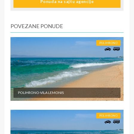
Ponuda na sajtu agencije
informacije o smestaju ( broj sobe, spratnost ). Ulaz u
smeštajne jedinice, posle 15:00 časova u određeni tip
smeštaja prema uplaćenoj rezervaciji.
2.dan do predposlednji dan - boravak na bazi uplaćenih
POVEZANE PONUDE
usluga. Slobodno vreme.
Poslednji dan. - Napuštanje apartmana/studija najkasnije
do 09:00 časova po lokalnom vremenu.
POLIHRONO
SMENE
Od 7 do 10-15 noći
NAPOMENE O CENI
Fisrt minute
POLIHRONO-VILA LEMONIS
U CENU JE UKLJUČENO
Cena paket aranžmana obuhvata: - Prevoz turističkim
autobusom (visokopodni ili dabldeker, audio i video
POLIHRONO
opremljenost, klima, wi-fi) ili sopstvenim prevozom do
odabrane destinacije - Smeštaj na bazi izabranog broja
noćenja u izabranom objektu u studijima/apartmanima; -