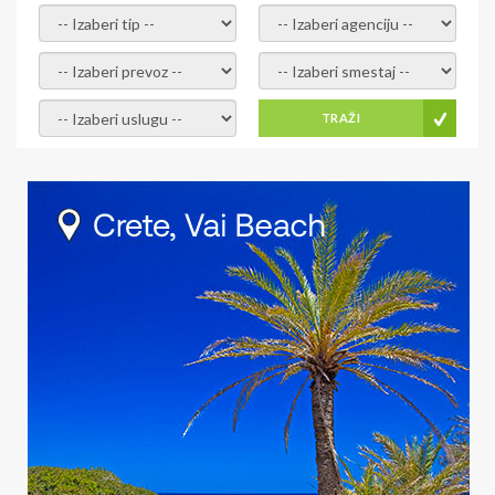
- izaberi tip -
- izaberi agenciju -
- izaberi prevoz -
- Izaberite smestaj -
- Izaberite uslugu -
TRAŽI