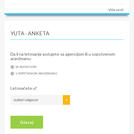
Više vesti
YUTA - ANKETA
Da li na letovanje putujete sa agencijom ili u sopstvenom
aranžmanu:
SA AGENCIJOM
U SOPSTVENOM ARANŽMANU
Letovaćete u?
izaberi odgovor
Glasaj