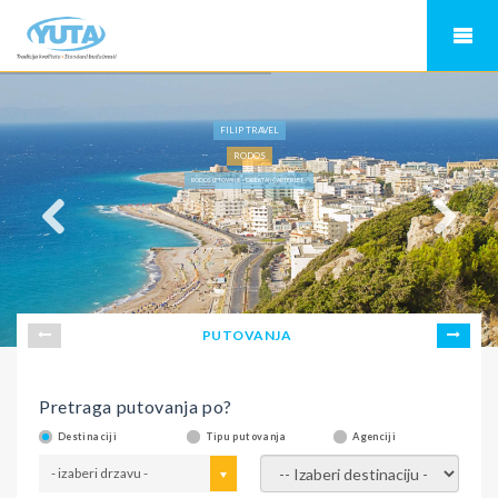
FILIP TRAVEL
RODOS
RODOS LETOVANJE » DIREKTAN ČARTER LET »
PUTOVANJA
Pretraga putovanja po?
Destinaciji
Tipu putovanja
Agenciji
- izaberi drzavu -
- izaberi destinaciju -