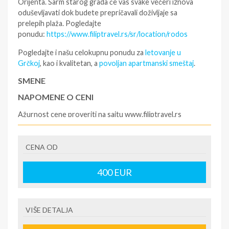
Orijenta. Šarm starog grada će vas svake večeri iznova
oduševljavati dok budete prepričavali doživljaje sa
prelepih plaža. Pogledajte
ponudu:
https://www.filiptravel.rs/sr/location/rodos
Pogledajte i našu celokupnu ponudu za
letovanje u
Grčkoj
, kao i kvalitetan, a
povoljan apartmanski smeštaj
.
SMENE
NAPOMENE O CENI
Ažurnost cene proveriti na sajtu www.filiptravel.rs
U CENU JE UKLJUČENO
CENA OD
U CENU NIJE UKLJUČENO
400
EUR
VIŠE DETALJA