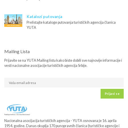
Katalozi putovanja
Prelistajte kataloge putovanja turističkih agencija članica
YUTA
Mailing Lista
Prijavite se na YUTA Mailing listu kako biste dobili sve najnovije informacije i
vesti nacionalne asocijacije turističkih agencija Srbije.
Prijavi se
Nacionalna asocijacija turističkih agencija - YUTA osnovana je 16. aprila
1954. godine. Danas okuplja 170 punopravnih članica (turističke agencije i