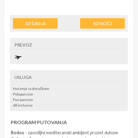
10
DANA
10
NOĆI
PREVOZ
USLUGA
Noćenje sa doručkom
Polupansion
Pun pansion
All inclusive
PROGRAM PUTOVANJA
Rodos
- zavodljivi mediteranski ambijent prožet duhom