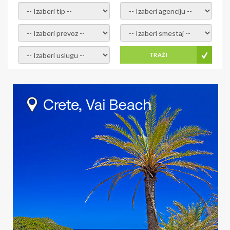
- izaberi tip -
- izaberi agenciju -
- izaberi prevoz -
- Izaberite smestaj -
- Izaberite uslugu -
TRAŽI