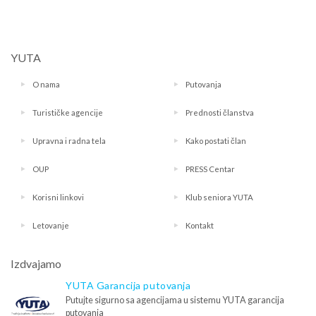
YUTA
O nama
Putovanja
Turističke agencije
Prednosti članstva
Upravna i radna tela
Kako postati član
OUP
PRESS Centar
Korisni linkovi
Klub seniora YUTA
Letovanje
Kontakt
Izdvajamo
YUTA Garancija putovanja
Putujte sigurno sa agencijama u sistemu YUTA garancija
putovanja