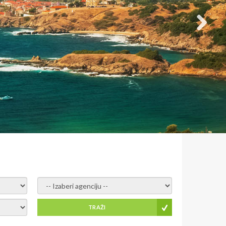
- izaberi agenciju -
TRAŽI