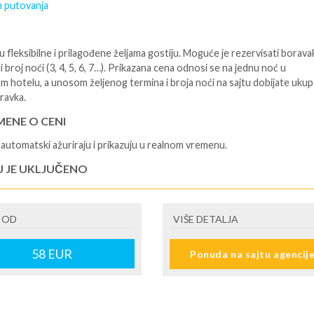
 putovanja
 fleksibilne i prilagođene željama gostiju. Moguće je rezervisati borava
i broj noći (3, 4, 5, 6, 7…). Prikazana cena odnosi se na jednu noć u
m hotelu, a unosom željenog termina i broja noći na sajtu dobijate uku
ravka.
ENE O CENI
automatski ažuriraju i prikazuju u realnom vremenu.
U JE UKLJUČENO
isane i potvrđene usluge u izabranoj smeštajnoj jedinici prema opisu -
je hotelskih sadržaja prema opisu - uslugu rezervacije - organizaciju
 OD
VIŠE DETALJA
ja
U NIJE UKLJUČENO
58
EUR
Ponuda na sajtu agencij
šne takse (naknada za otpornost na klimatsku krizu) na destinaciji, plaćaj
cepciji hotela/apartmana za hotele sa 1* i 2* i nekategorisane sobe /stud
ane iznosi 2€ po sobi, po noćenju za hotele sa 3* iznosi 5€ dnevno po s
ju za hotele sa 4*iznosi 10€ dnevno po sobi, po noćenju za hotele sa 5