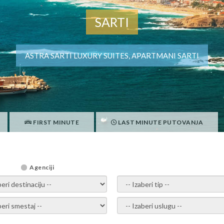
SARTI
ASTRA SARTI LUXURY SUITES, APARTMANI SARTI
FIRST MINUTE
LAST MINUTE PUTOVANJA
Agenciji
i destinaciju -
- izaberi tip -
ite smestaj -
- Izaberite uslugu -