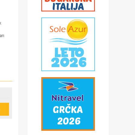
k
pan
e
u
ije
obi,
*