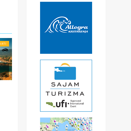
€
čke
oje
ARTI