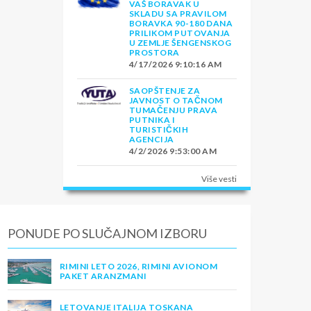
VAŠ BORAVAK U
SKLADU SA PRAVILOM
BORAVKA 90-180 DANA
PRILIKOM PUTOVANJA
U ZEMLJE ŠENGENSKOG
PROSTORA
4/17/2026 9:10:16 AM
SAOPŠTENJE ZA
JAVNOST O TAČNOM
TUMAČENJU PRAVA
PUTNIKA I
TURISTIČKIH
AGENCIJA
4/2/2026 9:53:00 AM
Više vesti
PONUDE PO SLUČAJNOM IZBORU
RIMINI LETO 2026, RIMINI AVIONOM
PAKET ARANZMANI
LETOVANJE ITALIJA TOSKANA