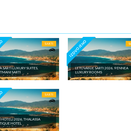
5€ dnevno po sobi, po noćenju za samostalan boravak u vilama iznosi 15
o sobi, po noćenju - putno zdravstveno osiguranje. Preporuka turisti
 Tiara Holidaysje da putnik poseduje navedeno osiguranje, - usluge za k
iđena doplata na licumesta (parking, baby cot…) - fakultativne izlete po
u našeg inopartnera na konkretnoj destinaciji kojise plaćaju u valuti
e zemlje na licu mesta. - individualne troškove
NO
IZDVOJENO
SARTI
S
A SARTI LUXURY SUITES,
LETOVANJE SARTI 2026, 9 ENNEA
TMANI SARTI
LUXURY ROOMS
NO
SARTI
I HOTELI 2026, THALASSA
TIQUE HOTEL