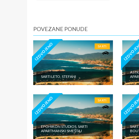
iznosi 1
dnevno p
agencije
je predv
POVEZANE PONUDE
cenovnik
domiciln
IZDVOJENO
IZDVOJE
SARTI
ASTR
SARTI LETO, STEFANI
APAR
IZDVOJENO
IZDVOJE
SARTI
EPOHIKON STUDIOS, SARTI
SART
APARTMANSKI SMEŠTAJ
BOU