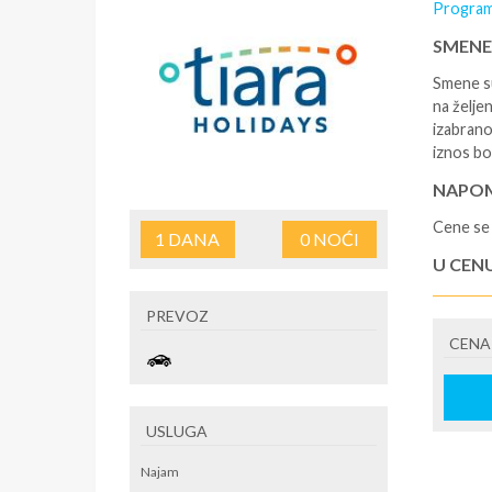
Program
SMENE
Smene su
na željen
izabrano
iznos bo
NAPOM
Cene se 
1
DANA
0
NOĆI
U CEN
- rezerv
PREVOZ
korišćen
CENA
putovan
U CEN
- boravi
USLUGA
se na re
/ apartm
Najam
po noćen