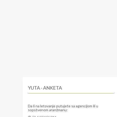
YUTA - ANKETA
Da li na letovanje putujete sa agencijom ili u
sopstvenom aranžmanu: