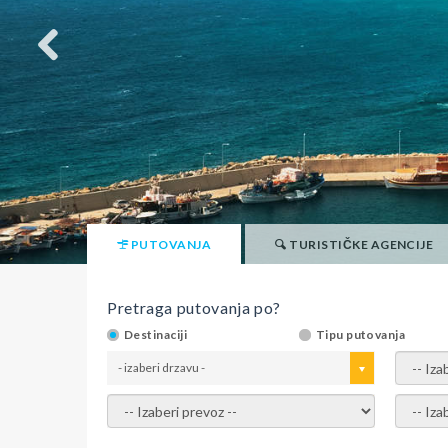
PUTOVANJA
TURISTIČKE AGENCIJE
Pretraga putovanja po?
Destinaciji
Tipu putovanja
- izaberi drzavu -
- izaber
- izaberi prevoz -
- Izaber