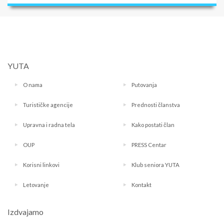
YUTA
O nama
Putovanja
Turističke agencije
Prednosti članstva
Upravna i radna tela
Kako postati član
OUP
PRESS Centar
Korisni linkovi
Klub seniora YUTA
Letovanje
Kontakt
Izdvajamo