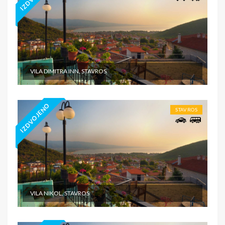
VILA DIMITRA INN, STAVROS
IZDVOJENO
STAVROS
VILA NIKOL, STAVROS