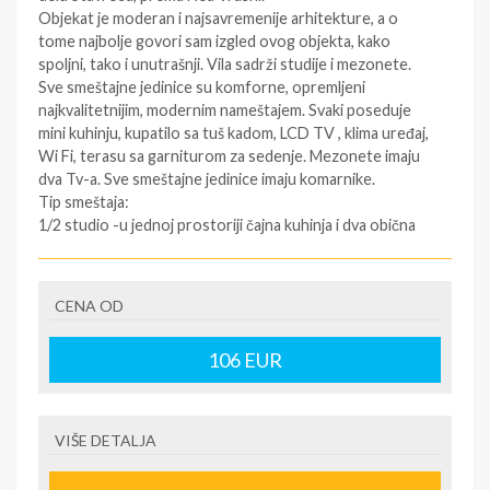
Objekat je moderan i najsavremenije arhitekture, a o
tome najbolje govori sam izgled ovog objekta, kako
spoljni, tako i unutrašnji. Vila sadrži studije i mezonete.
Sve smeštajne jedinice su komforne, opremljeni
najkvalitetnijim, modernim nameštajem. Svaki poseduje
mini kuhinju, kupatilo sa tuš kadom, LCD TV , klima uređaj,
Wi Fi, terasu sa garniturom za sedenje. Mezonete imaju
dva Tv-a. Sve smeštajne jedinice imaju komarnike.
Tip smeštaja:
1/2 studio -u jednoj prostoriji čajna kuhinja i dva obična
ležaja ili bračni ležaj.
1/3 studio -u jednoj prostoriji čajna kuhinja, jedan bračni
ležaj (200*160cm) i jedan običan ležaj (200*90cm)
CENA OD
1/4 mezoneta - u donjem delu kanabe (195*160cm), a u
gorenjm delu bračni ležaj (200*160cm).
106
EUR
U pojedinim slučajevima moguća su odstupanja mera
ležaja od našeg standarda. Grčki standard za normalni
ležaj je 185cm-200cm sa 75-90cm, a bračni ležaj (dve
VIŠE DETALJA
osobe) 185–200cm sa 120–155cm.
Korišćenje klima uređaja, WI-FI interneta i peškira -