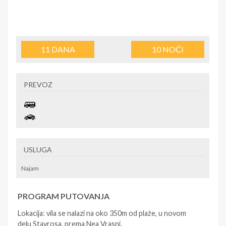
11
DANA
10
NOĆI
PREVOZ
USLUGA
Najam
PROGRAM PUTOVANJA
Lokacija: vila se nalazi na oko 350m od plaže, u novom
delu Stavrosa, prema Nea Vrasni.