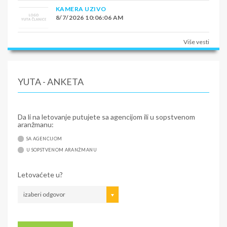
KAMERA UZIVO
8/7/2026 10:06:06 AM
Više vesti
YUTA - ANKETA
Da li na letovanje putujete sa agencijom ili u sopstvenom
aranžmanu:
SA AGENCIJOM
U SOPSTVENOM ARANŽMANU
Letovaćete u?
izaberi odgovor