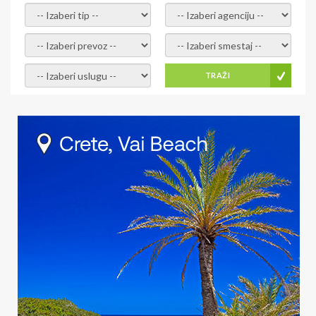
-- Izaberi tip --
-- Izaberi agenciju --
-- Izaberi prevoz --
-- Izaberi smestaj --
-- Izaberi uslugu --
TRAŽI