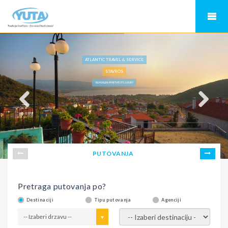
ATLANTIC TRAVEL & SERVICE
STAVROS
VILA KALLINI APARTMENTS LUXURY
PUTOVANJA
Pretraga putovanja po?
Destinaciji
Tipu putovanja
Agenciji
-- Izaberi drzavu --
-- Izaberi destinaciju --