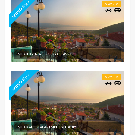
IZDVOJENO
STAVROS
VILA IFIGENIA (LUXURY), STAVROS
IZDVOJENO
STAVROS
VILA KALLINI APARTMENTS LUXURY