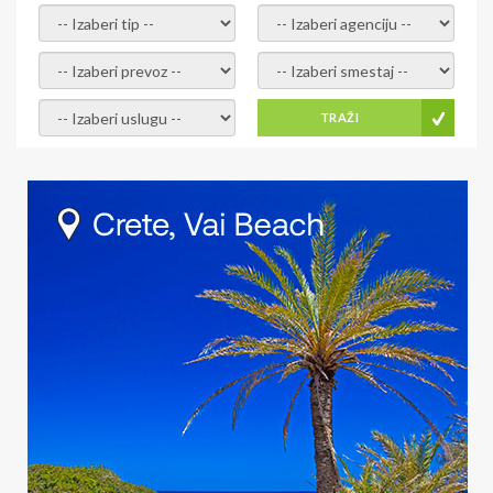
- izaberi tip -
- izaberi agenciju -
- izaberi prevoz -
- Izaberite smestaj -
- Izaberite uslugu -
TRAŽI