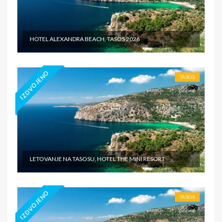
HOTEL ALEXANDRA BEACH, TASOS 2026
IZDVOJENO
TASOS
LETOVANJE NA TASOSU, HOTEL THE MINI RESORT
IZDVOJENO
TASOS