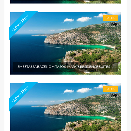
IZDVOJENO
TASOS
SMEŠTAJ SA BAZENOM TASOS, MARY'S RESIDENCE SUITES
IZDVOJENO
TASOS