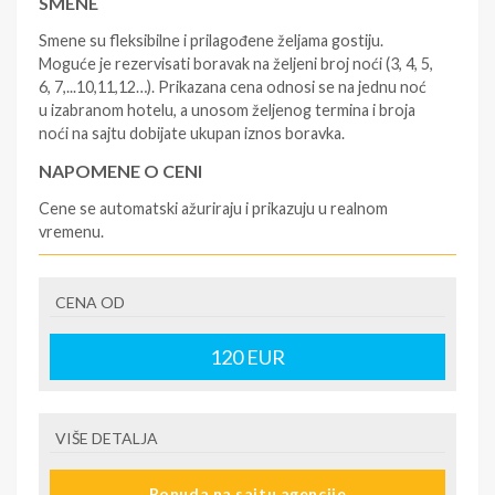
SMENE
Smene su fleksibilne i prilagođene željama gostiju.
Moguće je rezervisati boravak na željeni broj noći (3, 4, 5,
6, 7,...10,11,12…). Prikazana cena odnosi se na jednu noć
u izabranom hotelu, a unosom željenog termina i broja
noći na sajtu dobijate ukupan iznos boravka.
NAPOMENE O CENI
Cene se automatski ažuriraju i prikazuju u realnom
vremenu.
U CENU JE UKLJUČENO
CENA OD
- rezervisane i potvrđene usluge u izabranoj smeštajnoj
jedinici prema opisu - korišćenje hotelskih sadržaja
prema opisu - uslugu rezervacije - organizaciju
120
EUR
putovanja
U CENU NIJE UKLJUČENO
VIŠE DETALJA
- boravišne takse (naknada za otpornost na klimatsku
krizu) na destinaciji, plaćaju se na recepciji
Ponuda na sajtu agencije