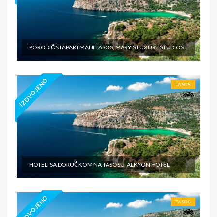
PORODIČNI APARTMANI TASOS, MARY'S LUXURY STUDIOS
IZDVOJENO
TASOS
HOTELI SA DORUČKOM NA TASOSU, ALKYON HOTEL
IZDVOJENO
TASOS