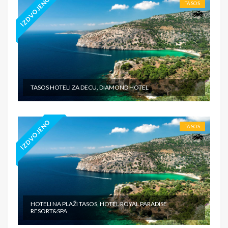
IZDVOJENO
TASOS
TASOS HOTELI ZA DECU, DIAMOND HOTEL
IZDVOJENO
TASOS
HOTELI NA PLAŽI TASOS, HOTEL ROYAL PARADISE
RESORT&SPA