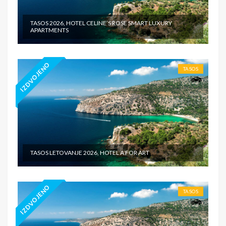
TASOS 2026, HOTEL CELINE’S ROSE SMART LUXURY
APARTMENTS
IZDVOJENO
TASOS
TASOS LETOVANJE 2026, HOTEL A FOR ART
IZDVOJENO
TASOS