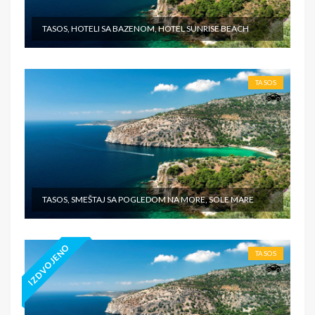
TASOS, HOTELI SA BAZENOM, HOTEL SUNRISE BEACH
TASOS
TASOS, SMEŠTAJ SA POGLEDOM NA MORE, SOLE MARE
IZDVOJENO
TASOS