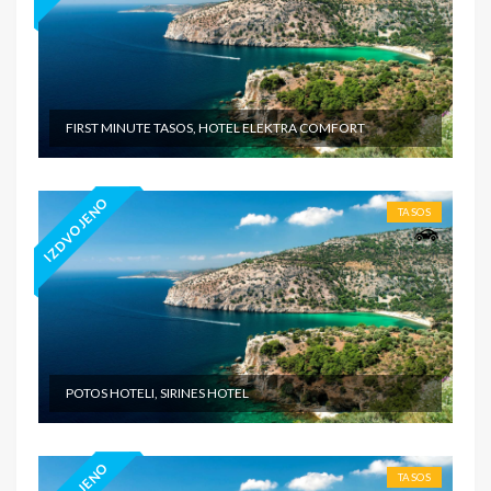
FIRST MINUTE TASOS, HOTEL ELEKTRA COMFORT
IZDVOJENO
TASOS
POTOS HOTELI, SIRINES HOTEL
TASOS