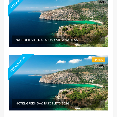
IZDVOJENO
NAJBOLJE VILE NA TASOSU, VILLA NATASSA
IZDVOJENO
TASOS
HOTEL GREEN BAY, TASOS LETO 2026