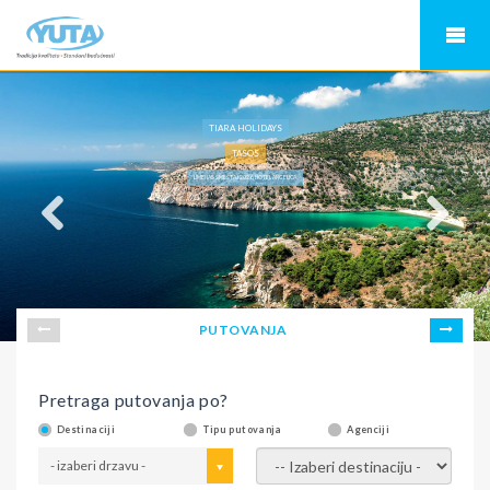
TIARA HOLIDAYS
TASOS
LIMENAS SMEŠTAJ 2026, HOTEL ANGELICA
PUTOVANJA
Pretraga putovanja po?
Destinaciji
Tipu putovanja
Agenciji
- izaberi drzavu -
- izaberi destinaciju -