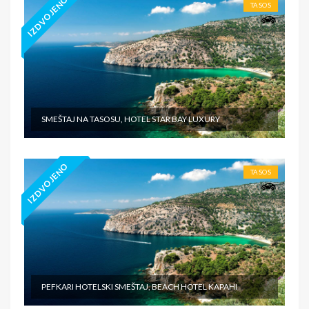
IZDVOJENO
TASOS
SMEŠTAJ NA TASOSU, HOTEL STAR BAY LUXURY
IZDVOJENO
TASOS
PEFKARI HOTELSKI SMEŠTAJ, BEACH HOTEL KAPAHI