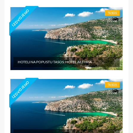
IZDVOJENO
TASOS
HOTELI NA POPUSTU TASOS, HOTEL AETHRIA
IZDVOJENO
TASOS