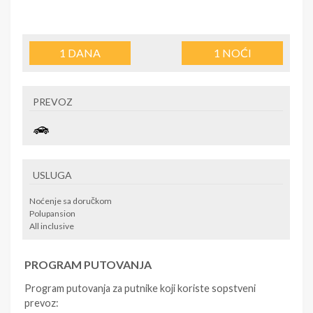
1
DANA
1
NOĆI
PREVOZ
USLUGA
Noćenje sa doručkom
Polupansion
All inclusive
PROGRAM PUTOVANJA
Program putovanja za putnike koji koriste sopstveni
prevoz: