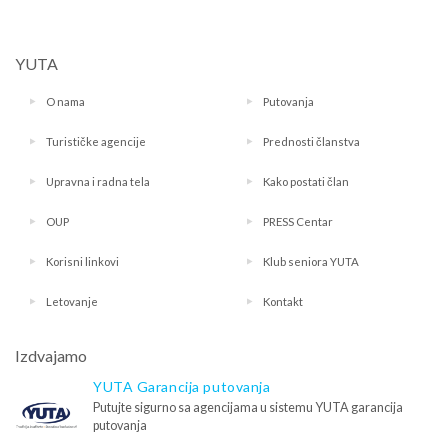
YUTA
O nama
Putovanja
Turističke agencije
Prednosti članstva
Upravna i radna tela
Kako postati član
OUP
PRESS Centar
Korisni linkovi
Klub seniora YUTA
Letovanje
Kontakt
Izdvajamo
YUTA Garancija putovanja
Putujte sigurno sa agencijama u sistemu YUTA garancija
putovanja