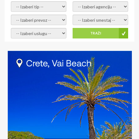
- izaberi tip -
- izaberi agenciju -
- izaberi prevoz -
- Izaberite smestaj -
- Izaberite uslugu -
TRAŽI