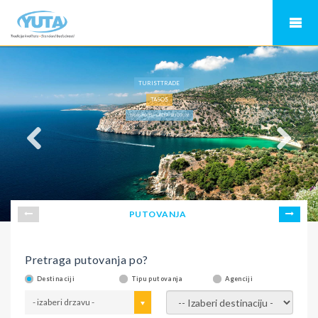
TURISTTRADE
TASOS
TASOS HOTELI - GRČKA - LETO 2026
PUTOVANJA
Pretraga putovanja po?
Destinaciji
Tipu putovanja
Agenciji
- izaberi drzavu -
- izaberi destinaciju -