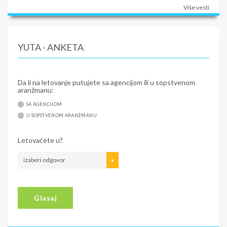
Više vesti
YUTA - ANKETA
Da li na letovanje putujete sa agencijom ili u sopstvenom
aranžmanu:
SA AGENCIJOM
U SOPSTVENOM ARANŽMANU
Letovaćete u?
izaberi odgovor
Glasaj