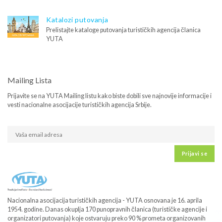
Katalozi putovanja
Prelistajte kataloge putovanja turističkih agencija članica
YUTA
Mailing Lista
Prijavite se na YUTA Mailing listu kako biste dobili sve najnovije informacije i
vesti nacionalne asocijacije turističkih agencija Srbije.
Prijavi se
Nacionalna asocijacija turističkih agencija - YUTA osnovana je 16. aprila
1954. godine. Danas okuplja 170 punopravnih članica (turističke agencije i
organizatori putovanja) koje ostvaruju preko 90 % prometa organizovanih