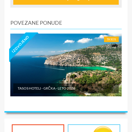
objektu i smeštajnoj jedinici u okviru ugovorenog broja
dana.
U CENU NIJE UKLJUČENO
POVEZANE PONUDE
· Međunarodno putno zdravstveno osiguranje ·
Osiguranje od otkaza aranžmana · Troškovi prevoza ·
IZDVOJENO
Troškovi fakultativnih izleta · Individualni troškovi.
TASOS
TASOS HOTELI - GRČKA - LETO 2026