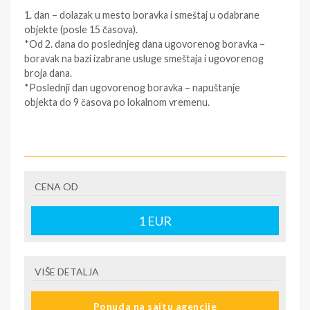
1. dan – dolazak u mesto boravka i smeštaj u odabrane
objekte (posle 15 časova).
*Od 2. dana do poslednjeg dana ugovorenog boravka –
boravak na bazi izabrane usluge smeštaja i ugovorenog
broja dana.
*Poslednji dan ugovorenog boravka – napuštanje
objekta do 9 časova po lokalnom vremenu.
SMENE
PO ODABIRU KLIJENTA
CENA OD
NAPOMENE O CENI
1
EUR
Cene su različite u zavisnosti od kategorije hotela,
usluge koju hotel pruža, perioda traženog boravka,
posebnih zahteva gostiju
VIŠE DETALJA
U CENU JE UKLJUČENO
· Smeštaj po osobi, na bazi izabrane usluge u izabranom
Ponuda na sajtu agencije