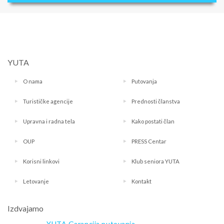
YUTA
O nama
Putovanja
Turističke agencije
Prednosti članstva
Upravna i radna tela
Kako postati član
OUP
PRESS Centar
Korisni linkovi
Klub seniora YUTA
Letovanje
Kontakt
Izdvajamo
YUTA Garancija putovanja