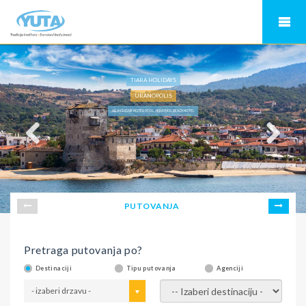
TIARA HOLIDAYS
URANOPOLIS
ALL INCLUSIVE HOTELI ATOS, AKRATHOS BEACH HOTEL
PUTOVANJA
Pretraga putovanja po?
Destinaciji
Tipu putovanja
Agenciji
- izaberi drzavu -
- izaberi destinaciju -