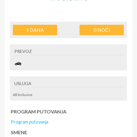
1
DANA
0
NOĆI
PREVOZ
USLUGA
All inclusive
PROGRAM PUTOVANJA
Program putovanja
SMENE