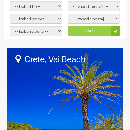
- izaberi tip -
- izaberi agenciju -
- izaberi prevoz -
- Izaberite smestaj -
- Izaberite uslugu -
TRAŽI