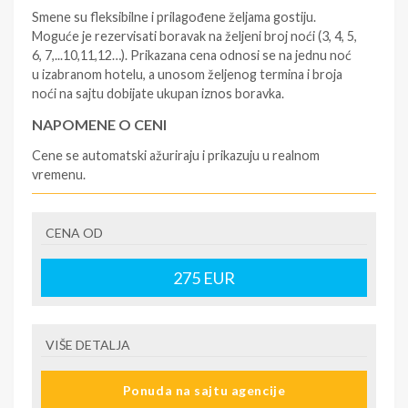
Smene su fleksibilne i prilagođene željama gostiju.
Moguće je rezervisati boravak na željeni broj noći (3, 4, 5,
6, 7,...10,11,12…). Prikazana cena odnosi se na jednu noć
u izabranom hotelu, a unosom željenog termina i broja
noći na sajtu dobijate ukupan iznos boravka.
NAPOMENE O CENI
Cene se automatski ažuriraju i prikazuju u realnom
vremenu.
U CENU JE UKLJUČENO
CENA OD
- rezervisane i potvrđene usluge u izabranoj smeštajnoj
jedinici prema opisu - korišćenje hotelskih sadržaja
prema opisu - uslugu rezervacije - organizaciju
275
EUR
putovanja
U CENU NIJE UKLJUČENO
VIŠE DETALJA
- boravišne takse (naknada za otpornost na klimatsku
krizu) na destinaciji, plaćaju se na recepciji
Ponuda na sajtu agencije
hotela/apartmana za hotele sa 1* i 2* i nekategorisane