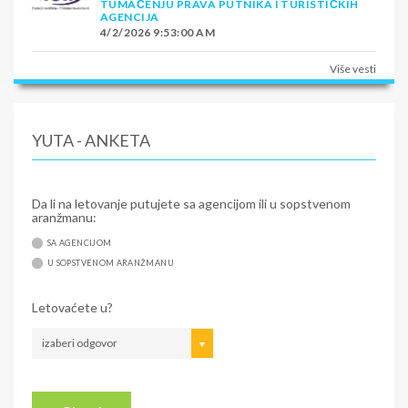
TUMAČENJU PRAVA PUTNIKA I TURISTIČKIH
AGENCIJA
4/2/2026 9:53:00 AM
Više vesti
YUTA - ANKETA
Da li na letovanje putujete sa agencijom ili u sopstvenom
aranžmanu:
SA AGENCIJOM
U SOPSTVENOM ARANŽMANU
Letovaćete u?
izaberi odgovor