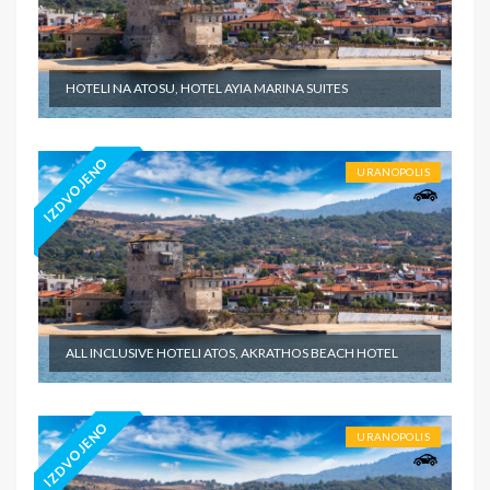
HOTELI NA ATOSU, HOTEL AYIA MARINA SUITES
IZDVOJENO
URANOPOLIS
ALL INCLUSIVE HOTELI ATOS, AKRATHOS BEACH HOTEL
IZDVOJENO
URANOPOLIS