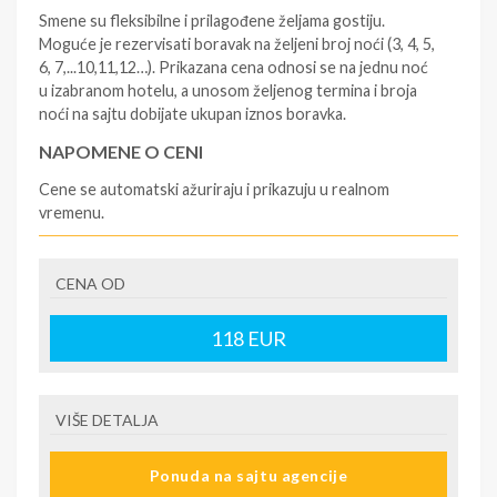
Smene su fleksibilne i prilagođene željama gostiju.
Moguće je rezervisati boravak na željeni broj noći (3, 4, 5,
6, 7,...10,11,12…). Prikazana cena odnosi se na jednu noć
u izabranom hotelu, a unosom željenog termina i broja
noći na sajtu dobijate ukupan iznos boravka.
NAPOMENE O CENI
Cene se automatski ažuriraju i prikazuju u realnom
vremenu.
U CENU JE UKLJUČENO
CENA OD
- rezervisane i potvrđene usluge u izabranoj smeštajnoj
jedinici prema opisu - korišćenje hotelskih sadržaja
prema opisu - uslugu rezervacije - organizaciju
118
EUR
putovanja
U CENU NIJE UKLJUČENO
VIŠE DETALJA
- boravišne takse (naknada za otpornost na klimatsku
krizu) na destinaciji, plaćaju se na recepciji
Ponuda na sajtu agencije
hotela/apartmana za hotele sa 1* i 2* i nekategorisane