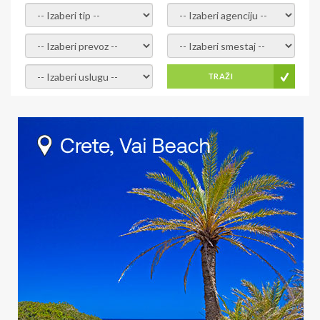
- izaberi tip -
- izaberi agenciju -
- izaberi prevoz -
- Izaberite smestaj -
- Izaberite uslugu -
TRAŽI