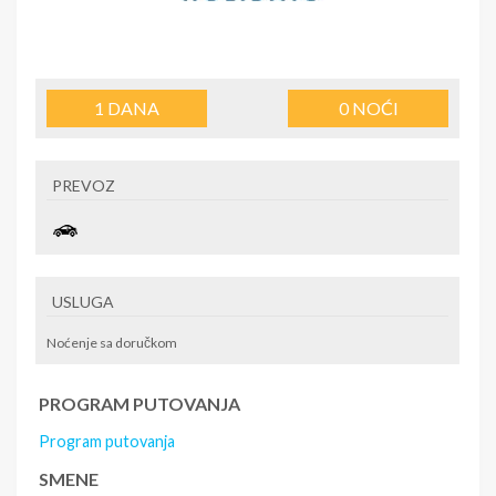
1
DANA
0
NOĆI
PREVOZ
USLUGA
Noćenje sa doručkom
PROGRAM PUTOVANJA
Program putovanja
SMENE