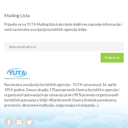
Mailing Lista
Prijavite se na YUTA Mailing listu kako biste dobili sve najnovije informacije i
vesti nacionalne asocijacije turističkih agencija Srbije.
Prijavi se
Nacionalna asocijacija turističkih agencija - YUTA osnovana je 16. aprila
1954. godine. Danas okuplja 170 punopravnih članica (turističke agencije i
organizatori putovanja) koje ostvaruju preko 90 % prometa organizovanih
turističkih putovanja u Srbiji i 48 pridruženih članica (hotelska preduzeća,
prevoznici, obrazovne institucije, osiguravajuće kompanije...).