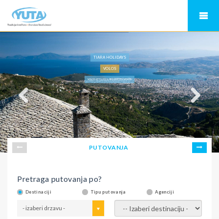
TIARA HOLIDAYS
VOLOS
VOLOS LETO 2026, AEGLI HOTEL VOLOS
PUTOVANJA
Pretraga putovanja po?
Destinaciji
Tipu putovanja
Agenciji
- izaberi drzavu -
- izaberi destinaciju -