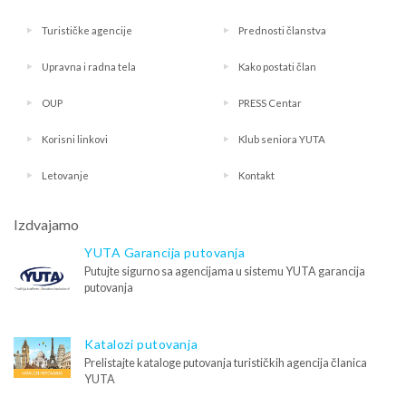
Turističke agencije
Prednosti članstva
Upravna i radna tela
Kako postati član
OUP
PRESS Centar
Korisni linkovi
Klub seniora YUTA
Letovanje
Kontakt
Izdvajamo
YUTA Garancija putovanja
Putujte sigurno sa agencijama u sistemu YUTA garancija
putovanja
Katalozi putovanja
Prelistajte kataloge putovanja turističkih agencija članica
YUTA