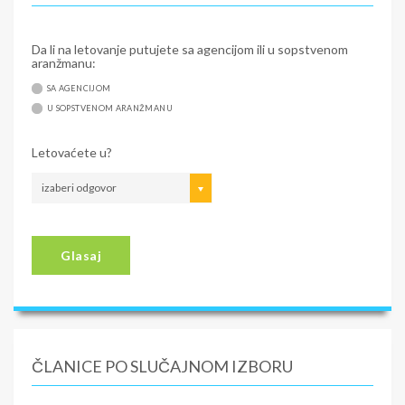
Da li na letovanje putujete sa agencijom ili u sopstvenom
aranžmanu:
SA AGENCIJOM
U SOPSTVENOM ARANŽMANU
Letovaćete u?
izaberi odgovor
Glasaj
ČLANICE PO SLUČAJNOM IZBORU