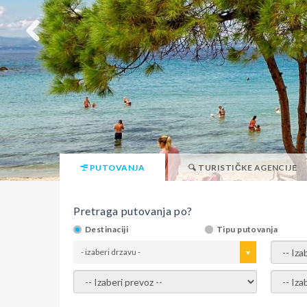
PUTOVANJA
TURISTIČKE AGENCIJE
Pretraga putovanja po?
Destinaciji
Tipu putovanja
- izaberi drzavu -
- izaber
- izaberi prevoz -
- Izaber