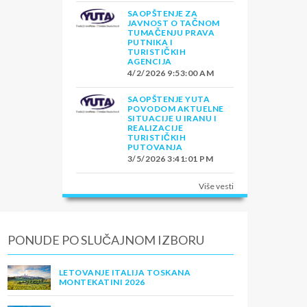
SAOPŠTENJE ZA
JAVNOST O TAČNOM
TUMAČENJU PRAVA
PUTNIKA I
TURISTIČKIH
AGENCIJA
4/2/2026 9:53:00 AM
SAOPŠTENJE YUTA
POVODOM AKTUELNE
SITUACIJE U IRANU I
REALIZACIJE
TURISTIČKIH
PUTOVANJA
3/5/2026 3:41:01 PM
Više vesti
PONUDE PO SLUČAJNOM IZBORU
LETOVANJE ITALIJA TOSKANA
MONTEKATINI 2026