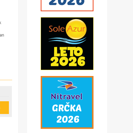
k
pan
e
u
ije
obi,
*