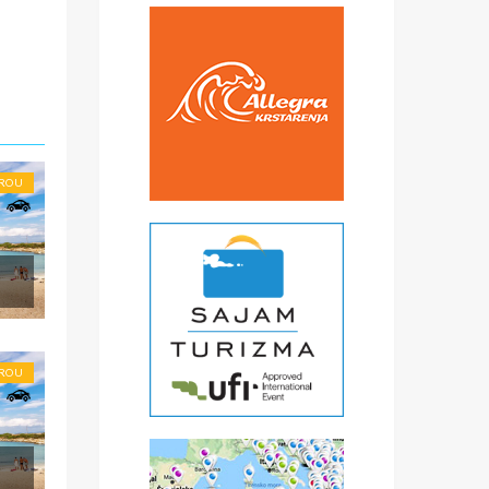
€
čke
oje
ROU
ROU