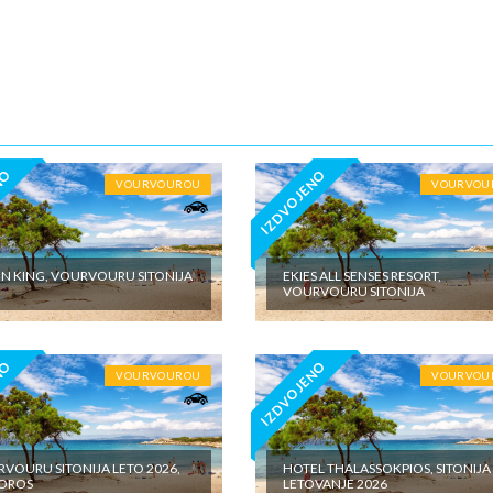
5€ dnevno po sobi, po noćenju za samostalan boravak u vilama iznosi 15
o sobi, po noćenju - putno zdravstveno osiguranje. Preporuka turisti
 Tiara Holidaysje da putnik poseduje navedeno osiguranje, - usluge za k
iđena doplata na licumesta (parking, baby cot…) - fakultativne izlete po
u našeg inopartnera na konkretnoj destinaciji kojise plaćaju u valuti
e zemlje na licu mesta. - individualne troškove
NO
IZDVOJENO
VOURVOUROU
VOURVOU
N KING, VOURVOURU SITONIJA
EKIES ALL SENSES RESORT,
VOURVOURU SITONIJA
NO
IZDVOJENO
VOURVOUROU
VOURVOU
VOURU SITONIJA LETO 2026,
HOTEL THALASSOKPIOS, SITONIJA
POROS
LETOVANJE 2026