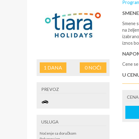
Program
SMENE
Smene su
na željen
izabrano
iznos bo
NAPOM
Cene se 
1
DANA
0
NOĆI
U CEN
- rezerv
PREVOZ
korišćen
CENA
putovan
U CEN
- boravi
USLUGA
se na re
/ apartm
Noćenje sa doručkom
po noćen
Polupansion