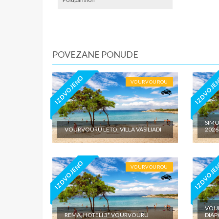
iznosi 1
dnevno p
agencije
je predv
cenovnik
POVEZANE PONUDE
domiciln
IZDVOJENO
IZDVOJE
VOURVOUROU
SIMO
VOURVOURU LETO, VILLA VASILIADI
2026
IZDVOJENO
IZDVOJE
VOURVOUROU
VOUR
REMA, HOTELI 3* VOURVOURU
DIA