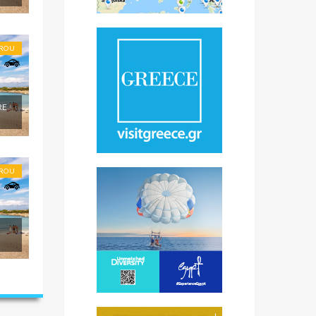
ROU
RE
ROU