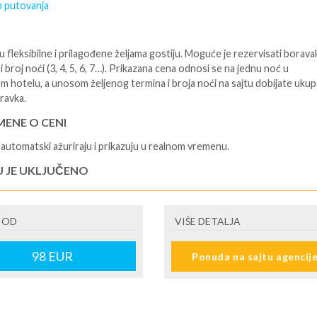
 putovanja
 fleksibilne i prilagođene željama gostiju. Moguće je rezervisati borava
i broj noći (3, 4, 5, 6, 7…). Prikazana cena odnosi se na jednu noć u
m hotelu, a unosom željenog termina i broja noći na sajtu dobijate uku
ravka.
ENE O CENI
automatski ažuriraju i prikazuju u realnom vremenu.
U JE UKLJUČENO
isane i potvrđene usluge u izabranoj smeštajnoj jedinici prema opisu -
je hotelskih sadržaja prema opisu - uslugu rezervacije - organizaciju
 OD
VIŠE DETALJA
ja
U NIJE UKLJUČENO
98
EUR
Ponuda na sajtu agencij
šne takse (naknada za otpornost na klimatsku krizu) na destinaciji, plaćaj
cepciji hotela/apartmana za hotele sa 1* i 2* i nekategorisane sobe /stud
ane iznosi 2€ po sobi, po noćenju za hotele sa 3* iznosi 5€ dnevno po s
ju za hotele sa 4*iznosi 10€ dnevno po sobi, po noćenju za hotele sa 5