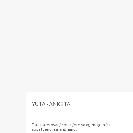
YUTA - ANKETA
Da li na letovanje putujete sa agencijom ili u
sopstvenom aranžmanu: