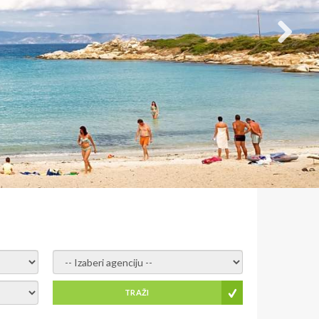
- izaberi agenciju -
TRAŽI