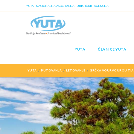
YUTA - NACIONALNA ASOCIJACIJA TURISTIČKIH AGENCIJA
YUTA
ČLANICE YUTA
YUTA
PUTOVANJA
LETOVANJE
GRČKA VOURVOUROU TIAR