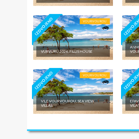
IZDVOJENO
IZDVOJE
VOURVOUROU
ANMI
VURVURU 2026, FILLIS HOUSE
VOU
IZDVOJENO
IZDVOJE
VOURVOUROU
VILE VOURVOUROU, SEA VIEW
EPAV
VILLAS
VILA