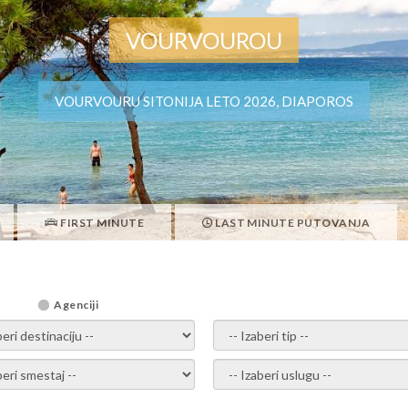
VOURVOUROU
VOURVOURU SITONIJA LETO 2026, DIAPOROS
FIRST MINUTE
LAST MINUTE PUTOVANJA
Agenciji
i destinaciju -
- izaberi tip -
ite smestaj -
- Izaberite uslugu -