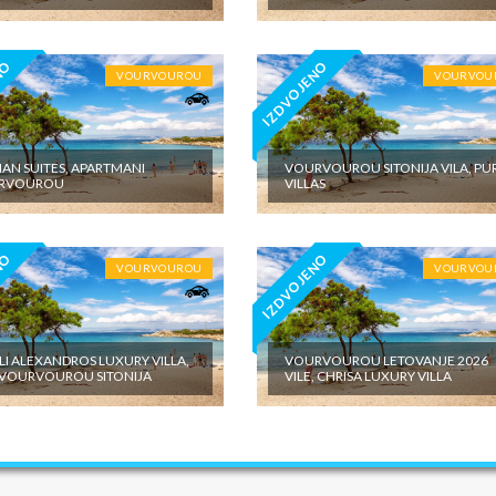
NO
IZDVOJENO
VOURVOUROU
VOURVOU
AN SUITES, APARTMANI
VOURVOUROU SITONIJA VILA, PU
RVOUROU
VILLAS
NO
IZDVOJENO
VOURVOUROU
VOURVOU
LI ALEXANDROS LUXURY VILLA,
VOURVOUROU LETOVANJE 2026
 VOURVOUROU SITONIJA
VILE, CHRISA LUXURY VILLA