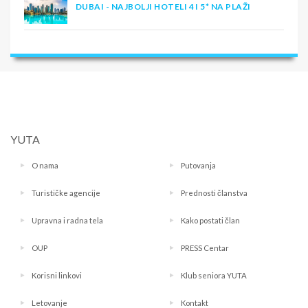
DUBAI - NAJBOLJI HOTELI 4 I 5* NA PLAŽI
YUTA
O nama
Putovanja
Turističke agencije
Prednosti članstva
Upravna i radna tela
Kako postati član
OUP
PRESS Centar
Korisni linkovi
Klub seniora YUTA
Letovanje
Kontakt