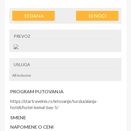
10
DANA
10
NOĆI
PREVOZ
USLUGA
All inclusive
PROGRAM PUTOVANJA
https://startravelnis.rs/letovanje/turska/alanja-
hoteli/hotel-kemal-bay-5/
SMENE
NAPOMENE O CENI