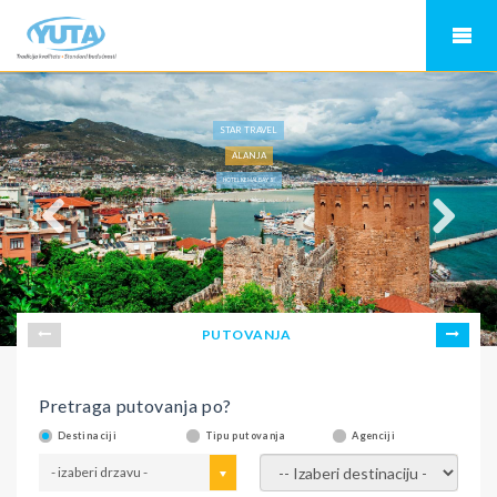
STAR TRAVEL
ALANJA
HOTEL KEMAL BAY 5*
PUTOVANJA
Pretraga putovanja po?
Destinaciji
Tipu putovanja
Agenciji
- izaberi drzavu -
- izaberi destinaciju -