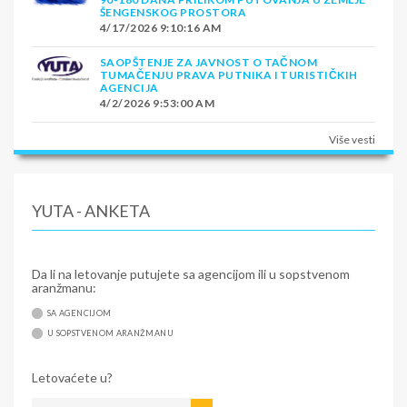
ŠENGENSKOG PROSTORA
4/17/2026 9:10:16 AM
SAOPŠTENJE ZA JAVNOST O TAČNOM
TUMAČENJU PRAVA PUTNIKA I TURISTIČKIH
AGENCIJA
4/2/2026 9:53:00 AM
Više vesti
YUTA - ANKETA
Da li na letovanje putujete sa agencijom ili u sopstvenom
aranžmanu:
SA AGENCIJOM
U SOPSTVENOM ARANŽMANU
Letovaćete u?