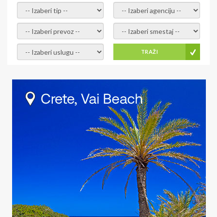
- izaberi tip -
- izaberi agenciju -
- izaberi prevoz -
- Izaberite smestaj -
- Izaberite uslugu -
TRAŽI