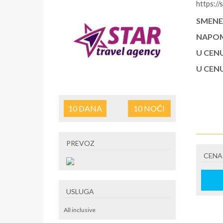
https://
SMENE
NAPOM
U CEN
U CEN
10
DANA
10
NOĆI
PREVOZ
CENA
USLUGA
All inclusive