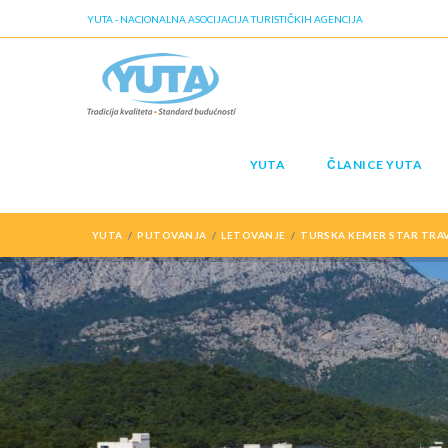
YUTA - NACIONALNA ASOCIJACIJA TURISTIČKIH AGENCIJA
YUTA
ČLANICE YUTA
YUTA
PUTOVANJA
LETOVANJE
TURSKA KEMER STAR TRAV