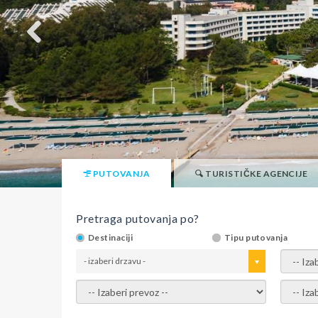
PUTOVANJA
TURISTIČKE AGENCIJE
Pretraga putovanja po?
Destinaciji
Tipu putovanja
- izaberi drzavu -
- izaber
- izaberi prevoz -
- Izaber