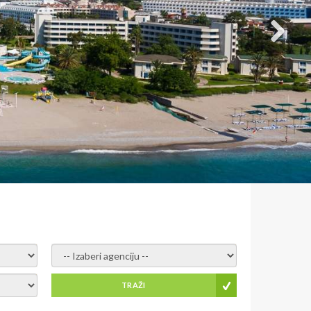
- izaberi agenciju -
TRAŽI