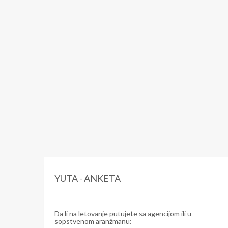
YUTA - ANKETA
Da li na letovanje putujete sa agencijom ili u
sopstvenom aranžmanu: