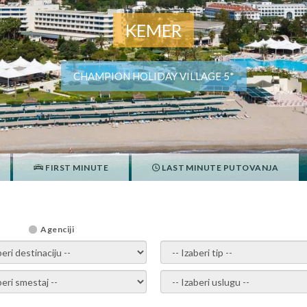
KEMER
CHAMPION HOLIDAY VILLAGE 5*
FIRST MINUTE
LAST MINUTE PUTOVANJA
Agenciji
i destinaciju -
- izaberi tip -
ite smestaj -
- Izaberite uslugu -