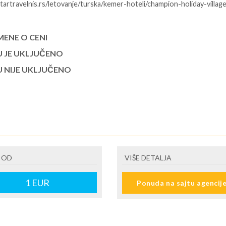
startravelnis.rs/letovanje/turska/kemer-hoteli/champion-holiday-villag
ENE O CENI
U JE UKLJUČENO
U NIJE UKLJUČENO
 OD
VIŠE DETALJA
1
EUR
Ponuda na sajtu agencij