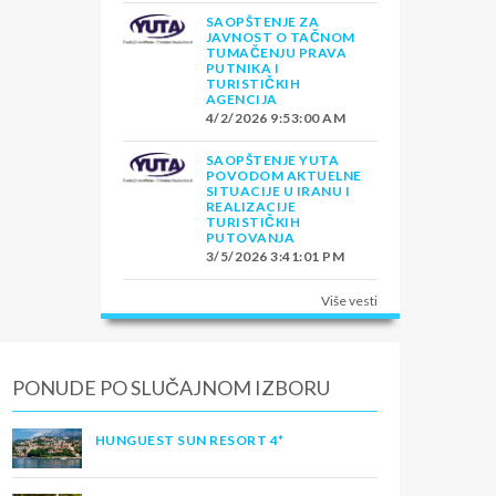
SAOPŠTENJE ZA
JAVNOST O TAČNOM
TUMAČENJU PRAVA
PUTNIKA I
TURISTIČKIH
AGENCIJA
4/2/2026 9:53:00 AM
SAOPŠTENJE YUTA
POVODOM AKTUELNE
SITUACIJE U IRANU I
REALIZACIJE
TURISTIČKIH
PUTOVANJA
3/5/2026 3:41:01 PM
Više vesti
PONUDE PO SLUČAJNOM IZBORU
HUNGUEST SUN RESORT 4*