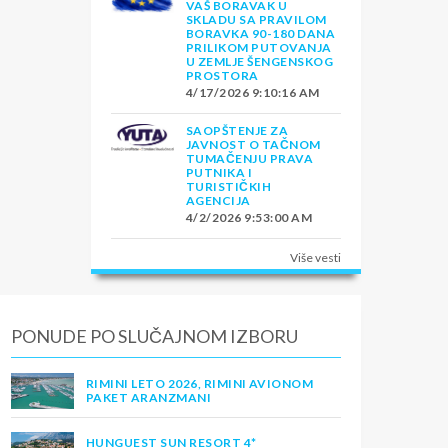
VAŠ BORAVAK U
SKLADU SA PRAVILOM
BORAVKA 90-180 DANA
PRILIKOM PUTOVANJA
U ZEMLJE ŠENGENSKOG
PROSTORA
4/17/2026 9:10:16 AM
SAOPŠTENJE ZA
JAVNOST O TAČNOM
TUMAČENJU PRAVA
PUTNIKA I
TURISTIČKIH
AGENCIJA
4/2/2026 9:53:00 AM
Više vesti
PONUDE PO SLUČAJNOM IZBORU
RIMINI LETO 2026, RIMINI AVIONOM
PAKET ARANZMANI
HUNGUEST SUN RESORT 4*