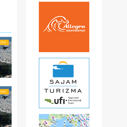
rta
 za
-
TINA
TINA