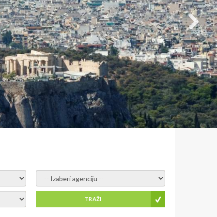
- izaberi agenciju -
TRAŽI