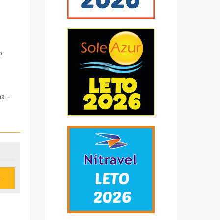
o
na –
 je
e