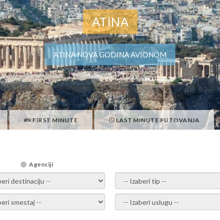
ATINA
ATINA NOVA GODINA AVIONOM
FIRST MINUTE
LAST MINUTE PUTOVANJA
Agenciji
i destinaciju -
- izaberi tip -
ite smestaj -
- Izaberite uslugu -