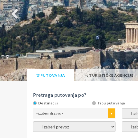
PUTOVANJA
TURISTIČKE AGENCIJE
Pretraga putovanja po?
Destinaciji
Tipu putovanja
- izaberi drzavu -
- izaber
- izaberi prevoz -
- Izaber