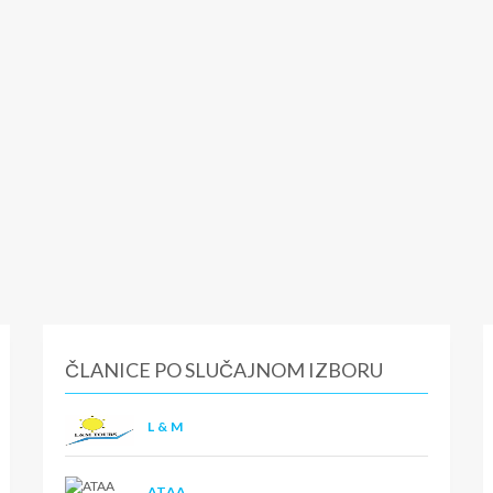
ČLANICE PO SLUČAJNOM IZBORU
L & M
ATAA