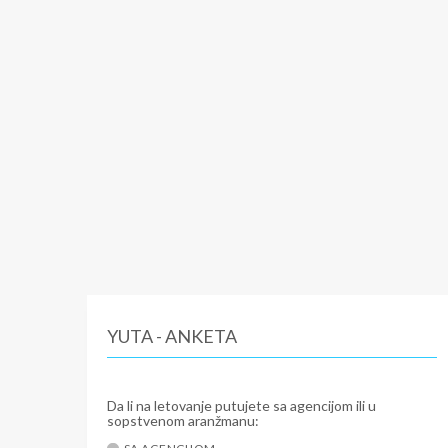
YUTA - ANKETA
Da li na letovanje putujete sa agencijom ili u
sopstvenom aranžmanu: