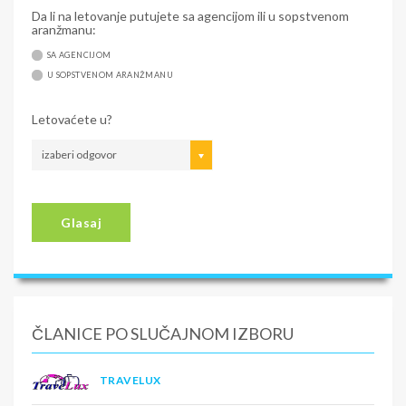
Da li na letovanje putujete sa agencijom ili u sopstvenom
aranžmanu:
SA AGENCIJOM
U SOPSTVENOM ARANŽMANU
Letovaćete u?
izaberi odgovor
Glasaj
ČLANICE PO SLUČAJNOM IZBORU
TRAVELUX