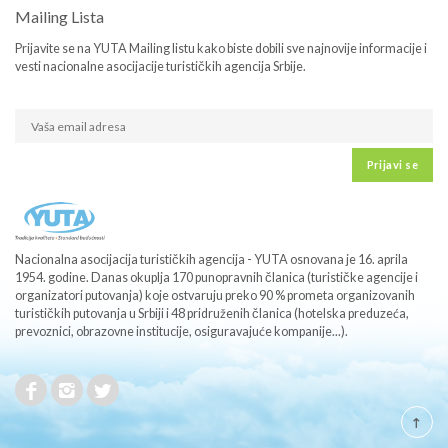
Mailing Lista
Prijavite se na YUTA Mailing listu kako biste dobili sve najnovije informacije i
vesti nacionalne asocijacije turističkih agencija Srbije.
Prijavi se
Nacionalna asocijacija turističkih agencija - YUTA osnovana je 16. aprila
1954. godine. Danas okuplja 170 punopravnih članica (turističke agencije i
organizatori putovanja) koje ostvaruju preko 90 % prometa organizovanih
turističkih putovanja u Srbiji i 48 pridruženih članica (hotelska preduzeća,
prevoznici, obrazovne institucije, osiguravajuće kompanije...).