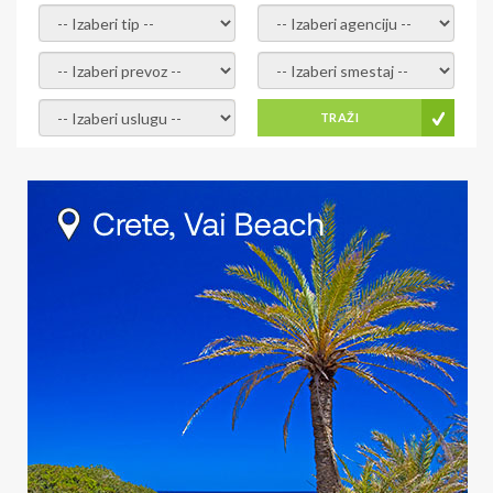
- izaberi tip -
- izaberi agenciju -
- izaberi prevoz -
- Izaberite smestaj -
- Izaberite uslugu -
TRAŽI