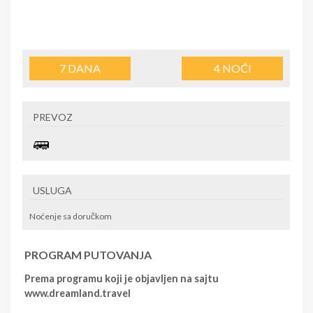
7
DANA
4
NOĆI
PREVOZ
USLUGA
Noćenje sa doručkom
PROGRAM PUTOVANJA
Prema programu koji je objavljen na sajtu
www.dreamland.travel