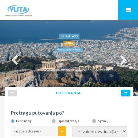
DREAM LAND
ATINA
ATINA NOVA GODINA AUTOBUSOM
PUTOVANJA
Pretraga putovanja po?
Destinaciji
Tipu putovanja
Agenciji
- izaberi drzavu -
- izaberi destinaciju -