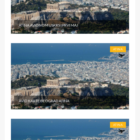
jednokrevetnu sobu– 145€; Fakultativne izlete
navedene u programu putovanja; Gradsku turističku
taksu - plaćanje na recepciji hotela Ostale nepomenute
usluge
ATINA AVIONOM USKRS I PRVI MAJ
ATINA
AVIO KARTE BEOGRAD ATINA
ATINA