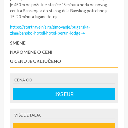
je 450 m od početne stanice i 5 minuta hoda od novog
centra Banskog, a do starog dela Banskog potrebno je
15-20 minuta lagane šetnje.
https://startravelnis.rs/zimovanje/bugarska-
zima/bansko-hoteli/hotel-perun-lodge-4
SMENE
NAPOMENE O CENI
U CENU JE UKLJUČENO
U CENU NIJE UKLJUČENO
CENA OD
195
EUR
VIŠE DETALJA