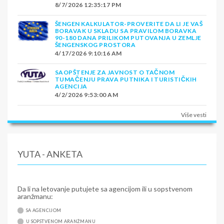
8/7/2026 12:35:17 PM
ŠENGEN KALKULATOR-PROVERITE DA LI JE VAŠ
BORAVAK U SKLADU SA PRAVILOM BORAVKA
90-180 DANA PRILIKOM PUTOVANJA U ZEMLJE
ŠENGENSKOG PROSTORA
4/17/2026 9:10:16 AM
SAOPŠTENJE ZA JAVNOST O TAČNOM
TUMAČENJU PRAVA PUTNIKA I TURISTIČKIH
AGENCIJA
4/2/2026 9:53:00 AM
Više vesti
YUTA - ANKETA
Da li na letovanje putujete sa agencijom ili u sopstvenom
aranžmanu:
SA AGENCIJOM
U SOPSTVENOM ARANŽMANU