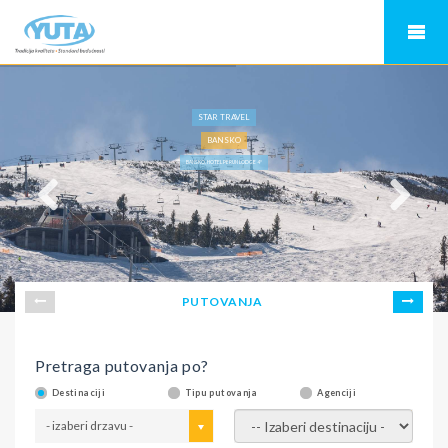
STAR TRAVEL
BANSKO
BANSKO, HOTEL PERUN LODGE 4*
PUTOVANJA
Pretraga putovanja po?
Destinaciji
Tipu putovanja
Agenciji
- izaberi drzavu -
- izaberi destinaciju -