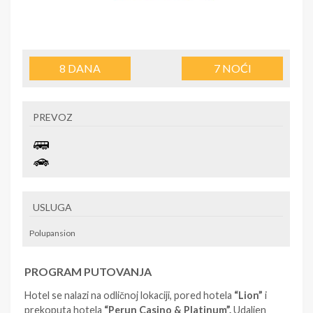
8
DANA
7
NOĆI
PREVOZ
USLUGA
Polupansion
PROGRAM PUTOVANJA
Hotel se nalazi na odličnoj lokaciji, pored hotela
“Lion”
i
prekoputa hotela
“Perun Casino & Platinum”.
Udaljen