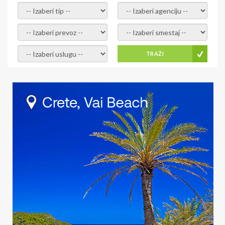
- izaberi tip -
- izaberi agenciju -
- izaberi prevoz -
- Izaberite smestaj -
- Izaberite uslugu -
TRAŽI