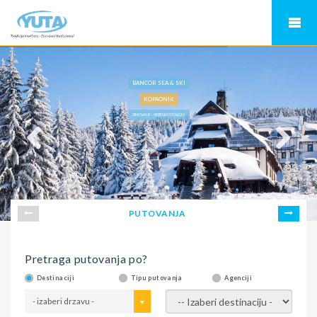
BANCOR SEA & SKI
KOPAONIK
ZIMOVANJE - NEBESKA STOLICA 1
PUTOVANJA
Pretraga putovanja po?
Destinaciji
Tipu putovanja
Agenciji
- izaberi drzavu -
- izaberi destinaciju -