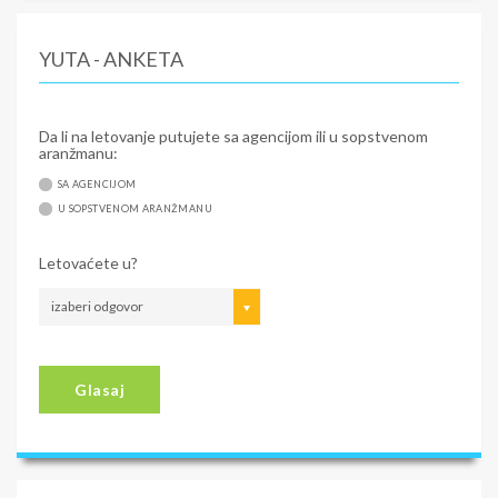
YUTA - ANKETA
Da li na letovanje putujete sa agencijom ili u sopstvenom
aranžmanu:
SA AGENCIJOM
U SOPSTVENOM ARANŽMANU
Letovaćete u?
izaberi odgovor
Glasaj