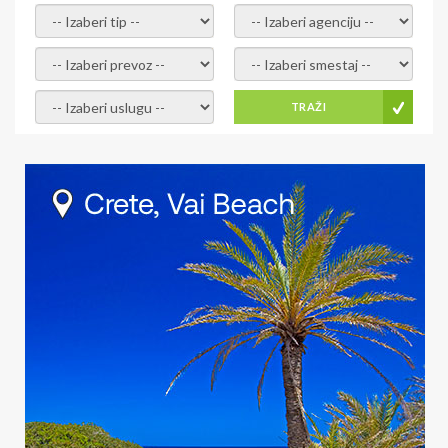
- izaberi tip -
- izaberi agenciju -
- izaberi prevoz -
- Izaberite smestaj -
- Izaberite uslugu -
TRAŽI