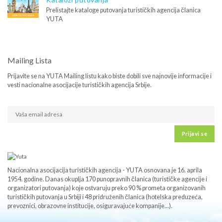
Prelistajte kataloge putovanja turističkih agencija članica
YUTA
Mailing Lista
Prijavite se na YUTA Mailing listu kako biste dobili sve najnovije informacije i
vesti nacionalne asocijacije turističkih agencija Srbije.
Prijavi se
Nacionalna asocijacija turističkih agencija - YUTA osnovana je 16. aprila
1954. godine. Danas okuplja 170 punopravnih članica (turističke agencije i
organizatori putovanja) koje ostvaruju preko 90 % prometa organizovanih
turističkih putovanja u Srbiji i 48 pridruženih članica (hotelska preduzeća,
prevoznici, obrazovne institucije, osiguravajuće kompanije...).