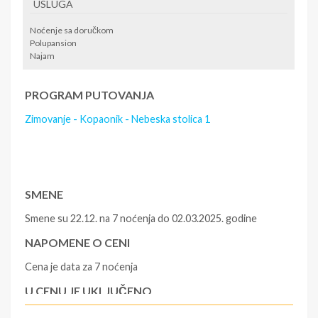
USLUGA
Noćenje sa doručkom
Polupansion
Najam
PROGRAM PUTOVANJA
Zimovanje - Kopaonik - Nebeska stolica 1
SMENE
Smene su 22.12. na 7 noćenja do 02.03.2025. godine
NAPOMENE O CENI
Cena je data za 7 noćenja
U CENU JE UKLJUČENO
Najam 2+2 std