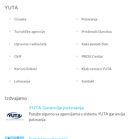
YUTA
O nama
Putovanja
Turističke agencije
Prednosti članstva
Upravna i radna tela
Kako postati član
OUP
PRESS Centar
Korisni linkovi
Klub seniora YUTA
Letovanje
Kontakt
Izdvajamo
YUTA Garancija putovanja
Putujte sigurno sa agencijama u sistemu YUTA garancija
putovanja
Katalozi putovanja