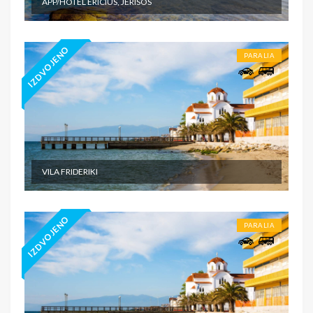
APP/HOTEL ERICIUS, JERISOS
IZDVOJENO
PARALIA
VILA FRIDERIKI
IZDVOJENO
PARALIA