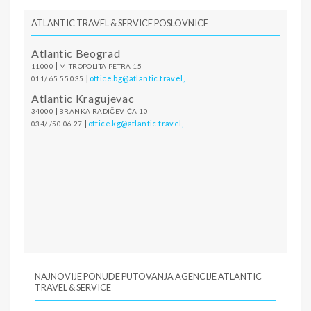
PIB:
101157969
ATLANTIC TRAVEL & SERVICE POSLOVNICE
Atlantic Beograd
|
11000
MITROPOLITA PETRA 15
|
office.bg@atlantic.travel,
011/ 65 55 035
Atlantic Kragujevac
|
34000
BRANKA RADIČEVIĆA 10
|
office.kg@atlantic.travel,
034/ /50 06 27
NAJNOVIJE PONUDE PUTOVANJA AGENCIJE ATLANTIC
TRAVEL & SERVICE