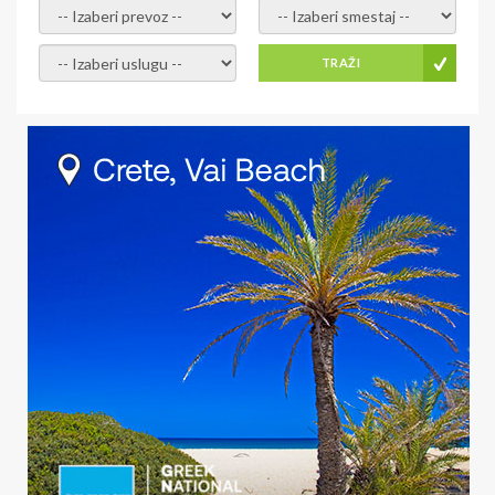
- izaberi prevoz -
- Izaberite smestaj -
- Izaberite uslugu -
TRAŽI