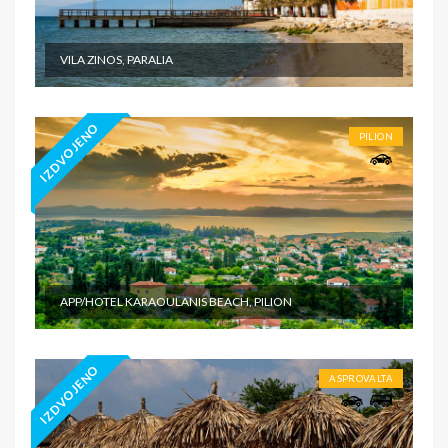
VILA ZINOS, PARALIA
IZDVOJENO
PILION
APP/HOTEL KARAOULANIS BEACH, PILION
IZDVOJENO
ASPROVALTA