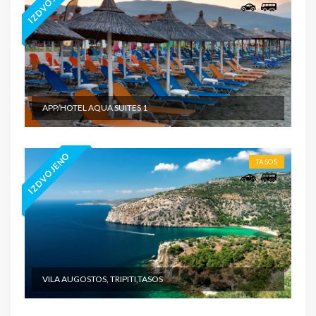
IZDVOJENO
APP/HOTEL AQUA SUITES 1
IZDVOJENO
TASOS
VILA AUGOSTOS, TRIPITI,TASOS