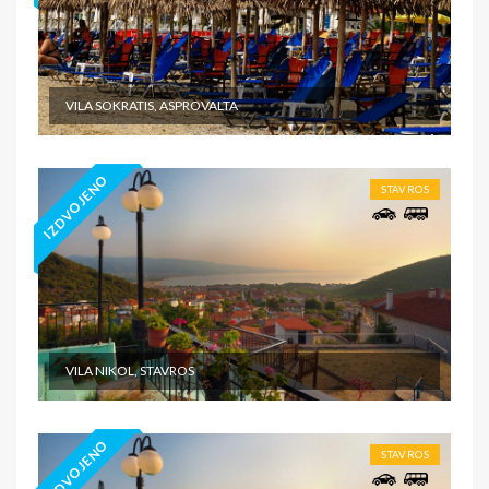
VILA SOKRATIS, ASPROVALTA
IZDVOJENO
STAVROS
VILA NIKOL, STAVROS
IZDVOJENO
STAVROS