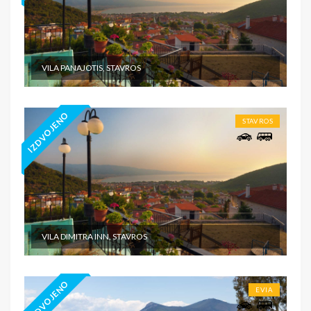
VILA PANAJOTIS, STAVROS
IZDVOJENO
STAVROS
VILA DIMITRA INN, STAVROS
IZDVOJENO
EVIA