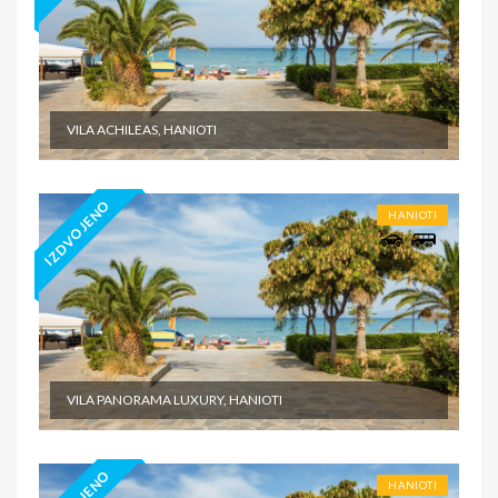
VILA ACHILEAS, HANIOTI
IZDVOJENO
HANIOTI
VILA PANORAMA LUXURY, HANIOTI
HANIOTI