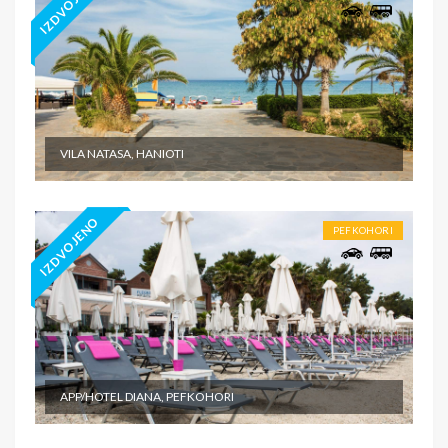
IZDVOJENO
VILA NATASA, HANIOTI
IZDVOJENO
PEFKOHORI
APP/HOTEL DIANA, PEFKOHORI