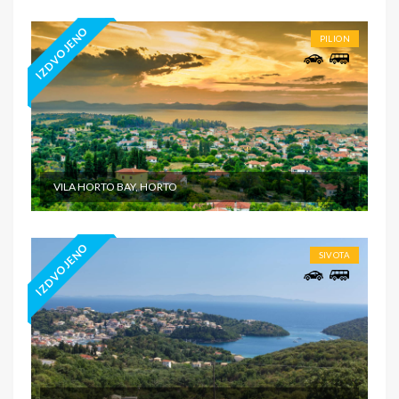
IZDVOJENO
PILION
VILA HORTO BAY, HORTO
IZDVOJENO
SIVOTA