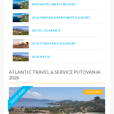
APP/HOTEL MARTI RESORT
VILA INSPIRA APARTMENTS LUXURY
HOTEL OCEANA 2*
VILA CONSTANTIN LUXURY
VILA AKTIS
ATLANTIC TRAVEL & SERVICE PUTOVANJA
2026
IZDVOJENO
AMULJANI