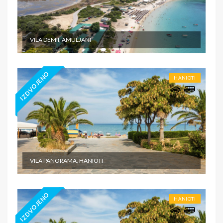
VILA DEMII, AMULJANI
IZDVOJENO
HANIOTI
VILA PANORAMA, HANIOTI
IZDVOJENO
HANIOTI