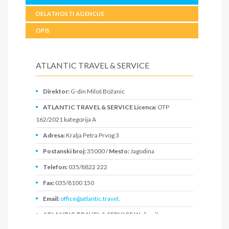
DELATNOSTI AGENCIJE
OPIS
ATLANTIC TRAVEL & SERVICE
Direktor:
G-din Miloš Božanic
ATLANTIC TRAVEL & SERVICE Licenca:
OTP
162/2021 kategorija A
Adresa:
Kralja Petra Prvog 3
Postanski broj:
35000 /
Mesto:
Jagodina
Telefon:
035/8822 222
Fax:
035/8100 150
Email:
office@atlantic.travel,
ATLANTIC TRAVEL & SERVICE Web sajt:
www.atlantic.travel