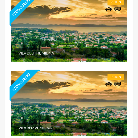
IZDVOJENO
PILION
VILA DELFINI, MILINA
IZDVOJENO
PILION
VILA REMVI, MILINA