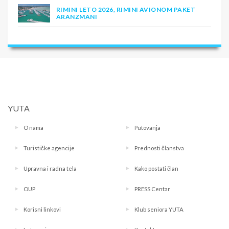
RIMINI LETO 2026, RIMINI AVIONOM PAKET
ARANZMANI
YUTA
O nama
Putovanja
Turističke agencije
Prednosti članstva
Upravna i radna tela
Kako postati član
OUP
PRESS Centar
Korisni linkovi
Klub seniora YUTA