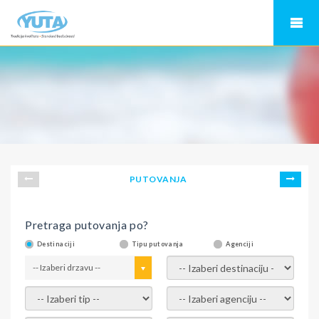
PUTOVANJA
Pretraga putovanja po?
Destinaciji
Tipu putovanja
Agenciji
-- Izaberi drzavu --
-- Izaberi destinaciju --
-- Izaberi tip --
-- Izaberi agenciju --