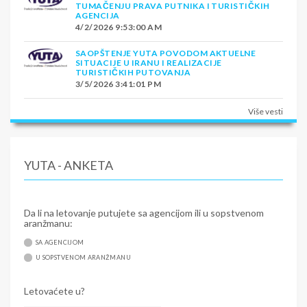
TUMAČENJU PRAVA PUTNIKA I TURISTIČKIH
AGENCIJA
4/2/2026 9:53:00 AM
SAOPŠTENJE YUTA POVODOM AKTUELNE
SITUACIJE U IRANU I REALIZACIJE
TURISTIČKIH PUTOVANJA
3/5/2026 3:41:01 PM
Više vesti
YUTA - ANKETA
Da li na letovanje putujete sa agencijom ili u sopstvenom
aranžmanu:
SA AGENCIJOM
U SOPSTVENOM ARANŽMANU
Letovaćete u?