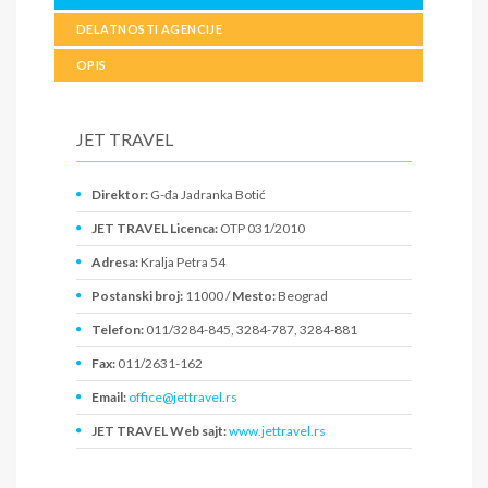
DELATNOSTI AGENCIJE
OPIS
JET TRAVEL
Direktor:
G-đa Jadranka Botić
JET TRAVEL Licenca:
OTP 031/2010
Adresa:
Kralja Petra 54
Postanski broj:
11000 /
Mesto:
Beograd
Telefon:
011/3284-845, 3284-787, 3284-881
Fax:
011/2631-162
Email:
office@jettravel.rs
JET TRAVEL Web sajt:
www.jettravel.rs
PIB:
100120489