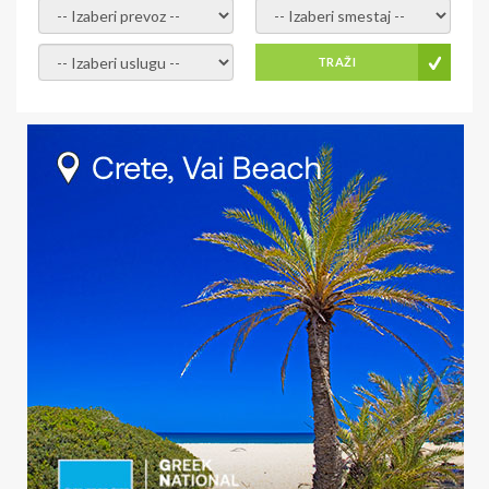
-- Izaberi prevoz --
-- Izaberi smestaj --
-- Izaberi uslugu --
TRAŽI