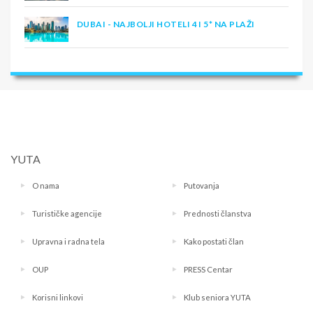
DUBAI - NAJBOLJI HOTELI 4 I 5* NA PLAŽI
YUTA
O nama
Putovanja
Turističke agencije
Prednosti članstva
Upravna i radna tela
Kako postati član
OUP
PRESS Centar
Korisni linkovi
Klub seniora YUTA