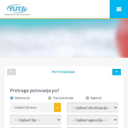
PUTOVANJA
Pretraga putovanja po?
Destinaciji
Tipu putovanja
Agenciji
- izaberi drzavu -
- izaberi destinaciju -
- izaberi tip -
- izaberi agenciju -