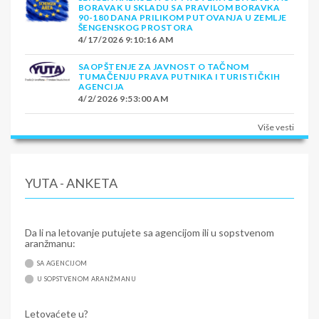
BORAVAK U SKLADU SA PRAVILOM BORAVKA
90-180 DANA PRILIKOM PUTOVANJA U ZEMLJE
ŠENGENSKOG PROSTORA
4/17/2026 9:10:16 AM
SAOPŠTENJE ZA JAVNOST O TAČNOM
TUMAČENJU PRAVA PUTNIKA I TURISTIČKIH
AGENCIJA
4/2/2026 9:53:00 AM
Više vesti
YUTA - ANKETA
Da li na letovanje putujete sa agencijom ili u sopstvenom
aranžmanu:
SA AGENCIJOM
U SOPSTVENOM ARANŽMANU
Letovaćete u?