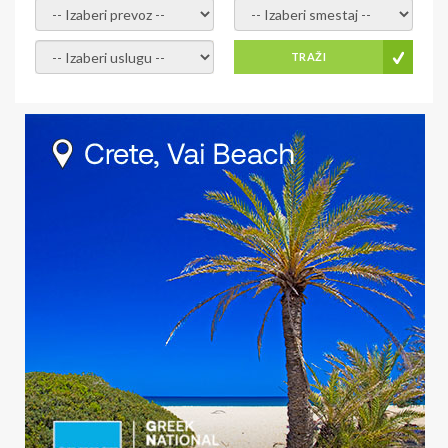
- izaberi prevoz -
- Izaberite smestaj -
- Izaberite uslugu -
TRAŽI