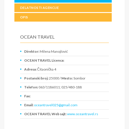
DELATNOSTI AGENCIJE
OPIS
OCEAN TRAVEL
Direktor:
Milena Manojlović
OCEAN TRAVEL Licenca:
Adresa:
Čitaonička 4
Postanski broj:
25000 /
Mesto:
Sombor
Telefon:
063/1186011; 025/480-188
Fax:
Email:
oceantravel025@gmail.com
OCEAN TRAVEL Web sajt:
www.oceantravel.rs
PIB:
108170638