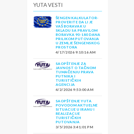
YUTA VESTI
ŠENGEN KALKULATOR-
PROVERITE DA LI JE
VAŠ BORAVAK U
SKLADU SA PRAVILOM
BORAVKA 90-180 DANA
PRILIKOM PUTOVANJA
U ZEMLJE ŠENGENSKOG
PROSTORA
4/17/2026 9:10:16 AM
SAOPŠTENJE ZA
JAVNOST O TAČNOM
TUMAČENJU PRAVA
PUTNIKA I
TURISTIČKIH
AGENCIJA
4/2/2026 9:53:00 AM
SAOPŠTENJE YUTA
POVODOM AKTUELNE
SITUACIJE U IRANU I
REALIZACIJE
TURISTIČKIH
PUTOVANJA
3/5/2026 3:41:01 PM