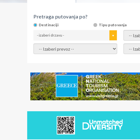
Pretraga putovanja po?
Destinaciji
Tipu putovanja
- izaberi drzavu -
- izaber
- izaberi prevoz -
- Izaber