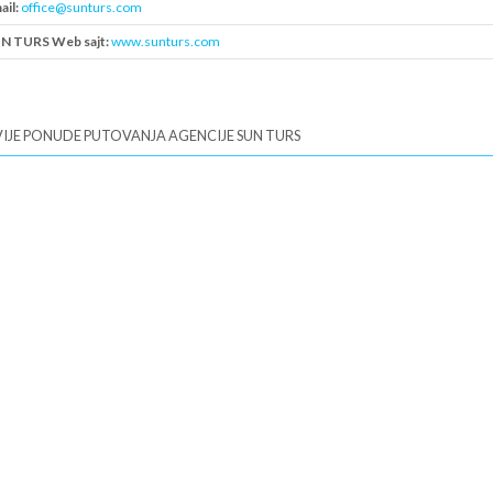
ail:
office@sunturs.com
N TURS Web sajt:
www.sunturs.com
B:
109893710
IJE PONUDE PUTOVANJA AGENCIJE SUN TURS