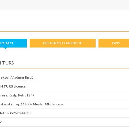
PODACI
DELATNOSTI AGENCIJE
OPIS
 TURS
rektor:
Vladimir Ristić
N TURS Licenca:
resa:
Kralja Petra I 247
stanski broj:
11400 /
Mesto:
Mladenovac
lefon:
062/8244835
x: