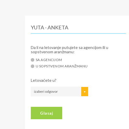
YUTA - ANKETA
Da li na letovanje putujete sa agencijom ili u
sopstvenom aranžmanu:
SA AGENCIJOM
U SOPSTVENOM ARANŽMANU
Letovaćete u?
izaberi odgovor
Glasaj