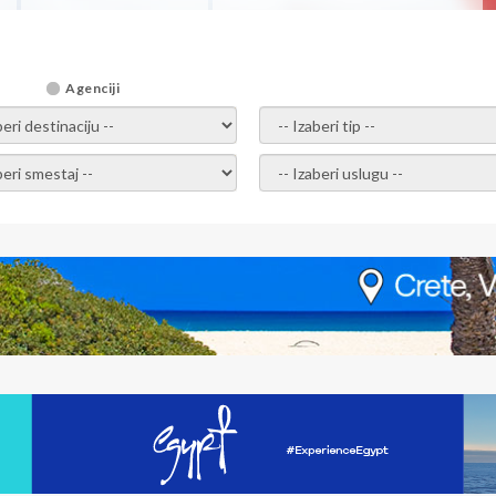
Agenciji
i destinaciju -
- izaberi tip -
ite smestaj -
- Izaberite uslugu -