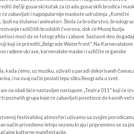
editi dečiji gusarski kutak za izradu gusarskih brodića i mask
 će zabavljati i najpopularnije maskote udruženja „Komični
ri, ljudi na štulama i animatori. Škola za brodarstvo, brodograd
zivanje različitih brodskih čvorova, dok će Muzej iluzija
setioci moći da se fotografišu i zabave. Sastavni deo događa
ciji koji će prirediti„Belgrade Waterfront“. Na Karnevalskom
čno rađene ukrase, karnevalske maske i različite organske
ila, kada ćemo, uz muziku, uživati u paradi dekorisanih čamaca
rina, i na ovaj način poslati lepu sliku Beograda u svet.
am na obali biće nastavljen nastupom „Teatra 011“ koji će izv
erti poznatih grupa koje će zabavljati posetioce do kasnih veče
nstvenoj festivalskoj atmosferi uživamo sa svojim porodicama
n način privedemo letnju sezonu kraju i pripremimo se za jes
načajne kulturne manifestacije.