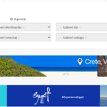
Agenciji
i destinaciju -
- izaberi tip -
ite smestaj -
- Izaberite uslugu -