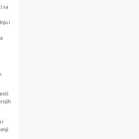
i sa
nju i
ja
,
esti
rnjih
 i
enji