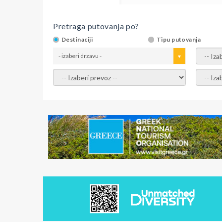
Pretraga putovanja po?
Destinaciji
Tipu putovanja
- izaberi drzavu -
- izaber
- izaberi prevoz -
- Izaber