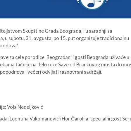
teljstvom Skupštine Grada Beograda, i u saradnji sa
 u subotu, 31. avgusta, po 15. put organizuje tradicionalnu
brodova“.
bave za cele porodice, Beograđani i gosti Beograda uživaće u
m rekama tačnije na delu reke Save od Brankovog mosta do mo
opodneva i večeri odvijati raznovrsni sadržaji.
je: Voja Nedeljković
a: Leontina Vukomanović i Hor Čarolija, specijalni gost Ser