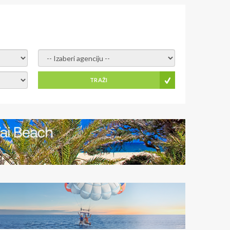
- izaberi agenciju -
TRAŽI