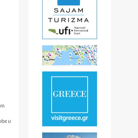
em
obe u