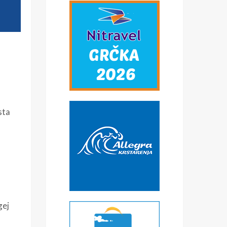
sta
gej