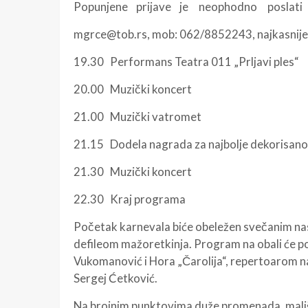
Popunjene prijave je neophodno poslati
mgrce@tob.rs, mob: 062/8852243, najkasnije
19.30 Performans Teatra 011 „Prljavi ples“
20.00 Muzički koncert
21.00 Muzički vatromet
21.15 Dodela nagrada za najbolje dekorisano 
21.30 Muzički koncert
22.30 Kraj programa
Početak karnevala biće obeležen svečanim nas
defileom mažoretkinja. Program na obali će p
Vukomanović i Hora „Čarolija“, repertoarom n
Sergej Ćetković.
Na brojnim punktovima duže promenada, mališan