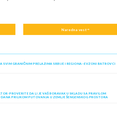
Naredna vest
A SVIM GRANIČNIM PRELAZIMA SRBIJE I REGIONA–EVZONI BATROVCI
TOR-PROVERITE DA LI JE VAŠ BORAVAK U SKLADU SA PRAVILOM
0 DANA PRILIKOM PUTOVANJA U ZEMLJE ŠENGENSKOG PROSTORA