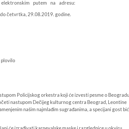
 elektronskim putem na adresu:
do četvrtka, 29.08.2019. godine.
plovilo
tupom Policijskog orkestra koji će izvesti pesme o Beogradu
očeti nastupom Dečijeg kulturnog centra Beograd, Leontine
amenjenim našim najmlađim sugrađanima, a specijani gost bi
i će izrađivati karnevalske maske i razglednice u okviru