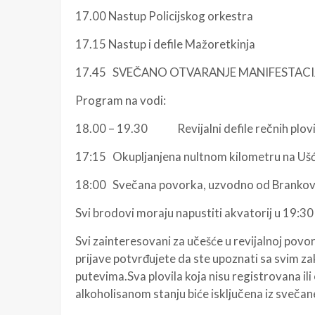
17.00 Nastup Policijskog orkestra
17.15 Nastup i defile Mažoretkinja
17.45 SVEČANO OTVARANJE MANIFESTACI
Program na vodi:
18.00 – 19.30 Revijalni defile rečnih plovi
17:15 Okupljanjena nultnom kilometru na Ušć
18:00 Svečana povorka, uzvodno od Brankov
Svi brodovi moraju napustiti akvatorij u 19:30
Svi zainteresovani za učešće u revijalnoj po
prijave potvrđujete da ste upoznati sa svim z
putevima.Sva plovila koja nisu registrovana il
alkoholisanom stanju biće isključena iz sveč