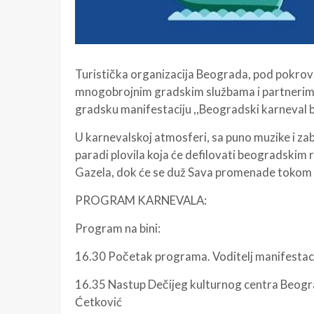
Turistička organizacija Beograda, pod pokrovi
mnogobrojnim gradskim službama i partnerima,
gradsku manifestaciju ,,Beogradski karneval 
U karnevalskoj atmosferi, sa puno muzike i za
paradi plovila koja će defilovati beogradski
Gazela, dok će se duž Sava promenade tokom p
PROGRAM KARNEVALA:
Program na bini:
16.30 Početak programa. Voditelj manifestaci
16.35 Nastup Dečijeg kulturnog centra Beograd
Ćetković