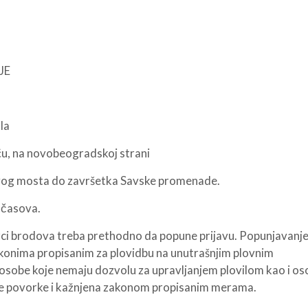
JE
la
u, na novobeogradskoj strani
og mosta do završetka Savske promenade.
 časova.
vorci brodova treba prethodno da popune prijavu. Popunjavanj
akonima propisanim za plovidbu na unutrašnjim plovnim
i osobe koje nemaju dozvolu za upravljanjem plovilom kao i os
ane povorke i kažnjena zakonom propisanim merama.