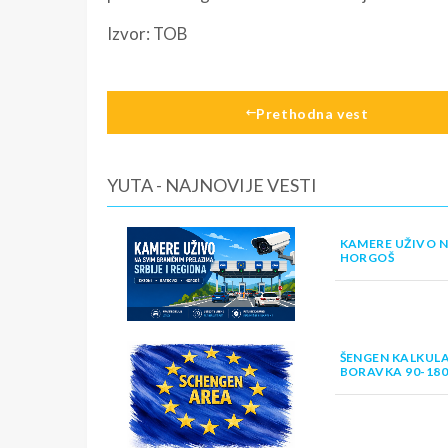
Izvor:
TOB
Prethodna vest
YUTA - NAJNOVIJE VESTI
KAMERE UŽIVO N
HORGOŠ
ŠENGEN KALKULA
BORAVKA 90-18