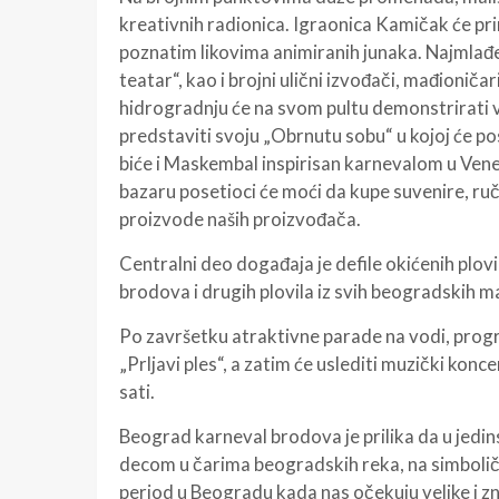
kreativnih radionica. Igraonica Kamičak će prir
poznatim likovima animiranih junaka. Najmlađe
teatar“, kao i brojni ulični izvođači, mađioniča
hidrogradnju će na svom pultu demonstrirati ve
predstaviti svoju „Obrnutu sobu“ u kojoj će po
biće i Maskembal inspirisan karnevalom u Vene
bazaru posetioci će moći da kupe suvenire, ru
proizvode naših proizvođača.
Centralni deo događaja je defile okićenih plov
brodova i drugih plovila iz svih beogradskih ma
Po završetku atraktivne parade na vodi, progr
„Prljavi ples“, a zatim će uslediti muzički konc
sati.
Beograd karneval brodova je prilika da u jedi
decom u čarima beogradskih reka, na simboliča
period u Beogradu kada nas očekuju velike i z