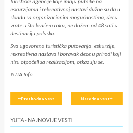
turističke agencije koje imaju putnike na
eskurzijama i rekreativnoj nastavi dužne su da u
skladu sa organizacionim mogućnostima, decu
vrate u što kraćem roku, ne dužem od 48 sati u
destinaciju polaska.
Sva ugovorena turistička putovanja, eskurzije,
rekreativna nastava i boravak dece u prirodi koji
nisu otpočeli sa realizacijom, otkazuju se.
YUTA Info
Prethodna vest
Naredna vest
YUTA - NAJNOVIJE VESTI