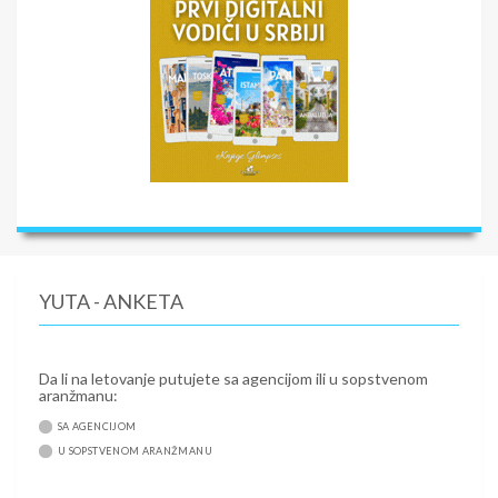
YUTA - ANKETA
Da li na letovanje putujete sa agencijom ili u sopstvenom
aranžmanu:
SA AGENCIJOM
U SOPSTVENOM ARANŽMANU