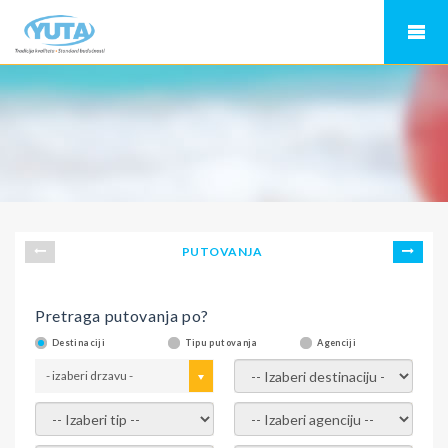
PUTOVANJA
Pretraga putovanja po?
Destinaciji
Tipu putovanja
Agenciji
- izaberi drzavu -
- izaberi destinaciju -
- izaberi tip -
- izaberi agenciju -