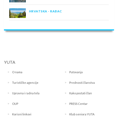
HRVATSKA - RABAC
YUTA
O nama
Putovanja
Turističke agencije
Prednosti članstva
Upravna i radna tela
Kako postati član
OUP
PRESS Centar
Korisni linkovi
Klub seniora YUTA