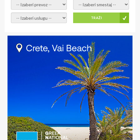
- izaberi prevoz -
- Izaberite smestaj -
- Izaberite uslugu -
TRAŽI