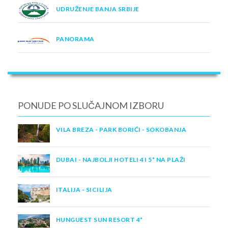
UDRUŽENJE BANJA SRBIJE
PANORAMA
PONUDE PO SLUČAJNOM IZBORU
VILA BREZA - PARK BORIĆI - SOKOBANJA
DUBAI - NAJBOLJI HOTELI 4 I 5* NA PLAŽI
ITALIJA - SICILIJA
HUNGUEST SUN RESORT 4*