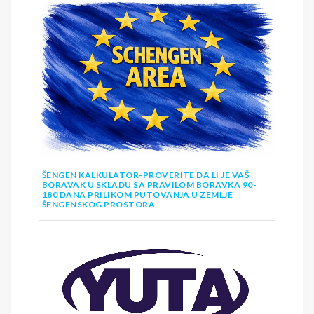
ŠENGEN KALKULATOR-PROVERITE DA LI JE VAŠ
BORAVAK U SKLADU SA PRAVILOM BORAVKA 90-
180 DANA PRILIKOM PUTOVANJA U ZEMLJE
ŠENGENSKOG PROSTORA