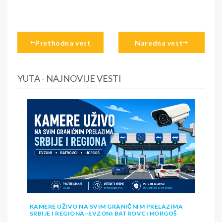
Prethodna vest
Naredna vest
YUTA - NAJNOVIJE VESTI
KAMERE UŽIVO NA SVIM GRANIČNIM PRELAZIMA
SRBIJE I REGIONA–EVZONI BATROVCI HORGOŠ