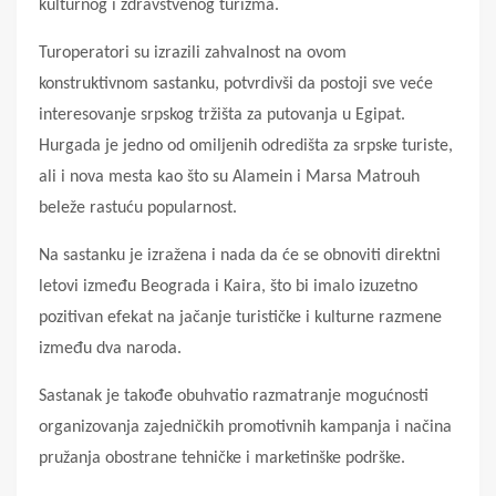
kulturnog i zdravstvenog turizma.
Turoperatori su izrazili zahvalnost na ovom
konstruktivnom sastanku, potvrdivši da postoji sve veće
interesovanje srpskog tržišta za putovanja u Egipat.
Hurgada je jedno od omiljenih odredišta za srpske turiste,
ali i nova mesta kao što su Alamein i Marsa Matrouh
beleže rastuću popularnost.
Na sastanku je izražena i nada da će se obnoviti direktni
letovi između Beograda i Kaira, što bi imalo izuzetno
pozitivan efekat na jačanje turističke i kulturne razmene
između dva naroda.
Sastanak je takođe obuhvatio razmatranje mogućnosti
organizovanja zajedničkih promotivnih kampanja i načina
pružanja obostrane tehničke i marketinške podrške.