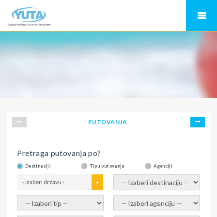
PUTOVANJA
Pretraga putovanja po?
Destinaciji
Tipu putovanja
Agenciji
- izaberi drzavu -
- izaberi destinaciju -
- izaberi tip -
- izaberi agenciju -