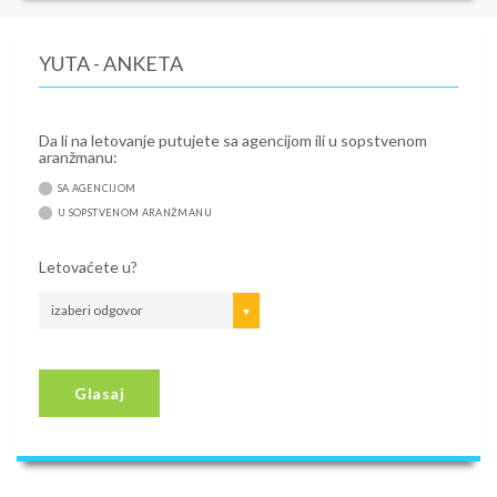
YUTA - ANKETA
Da li na letovanje putujete sa agencijom ili u sopstvenom
aranžmanu:
SA AGENCIJOM
U SOPSTVENOM ARANŽMANU
Letovaćete u?
izaberi odgovor
Glasaj