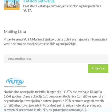
Katalozi putovanja
Prelistajte kataloge putovanja turističkih agencija članica
YUTA
Mailing Lista
Prijavite se na YUTA Mailing listu kako biste dobili sve najnovije informacije i
vesti nacionalne asocijacije turističkih agencija Srbije.
Prijavi se
Nacionalna asocijacija turističkih agencija - YUTA osnovana je 16. aprila
1954. godine. Danas okuplja 170 punopravnih članica (turističke agencije i
organizatori putovanja) koje ostvaruju preko 90 % prometa organizovanih
turističkih putovanja u Srbiji i 48 pridruženih članica (hotelska preduzeća,
prevoznici, obrazovne institucije, osiguravajuće kompanije...).