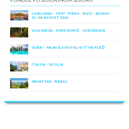
LJUBLJANA – TRST- PIRAN – BLED – BOHINJ
21.-24.AVGUST 2026
VILA BREZA - PARK BORIĆI - SOKOBANJA
DUBAI - NAJBOLJI HOTELI 4 I 5* NA PLAŽI
ITALIJA - SICILIJA
HRVATSKA - RABAC