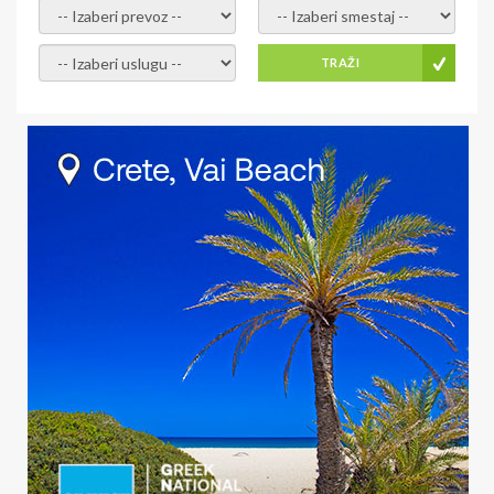
- izaberi prevoz -
- Izaberite smestaj -
- Izaberite uslugu -
TRAŽI