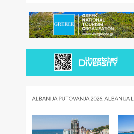
ALBANIJA PUTOVANJA 2026, ALBANIJA 
Drač
Ksamil
BROJ PONUDA:
BROJ PONUDA:
11
3