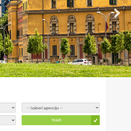
- izaberi agenciju -
TRAŽI