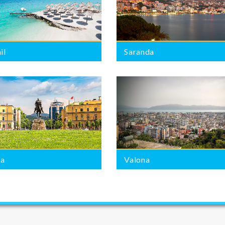
il
Saranda
Valona
BROJ PONUDA:
7
na
Valona