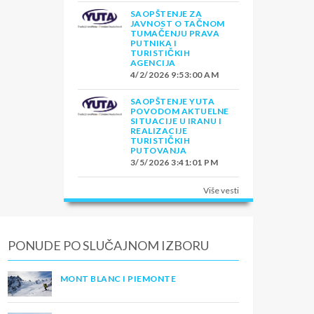
SAOPŠTENJE ZA
JAVNOST O TAČNOM
TUMAČENJU PRAVA
PUTNIKA I
TURISTIČKIH
AGENCIJA
4/2/2026 9:53:00 AM
SAOPŠTENJE YUTA
POVODOM AKTUELNE
SITUACIJE U IRANU I
REALIZACIJE
TURISTIČKIH
PUTOVANJA
3/5/2026 3:41:01 PM
Više vesti
PONUDE PO SLUČAJNOM IZBORU
MONT BLANC I PIEMONTE