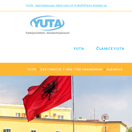
YUTA - NACIONALNA ASOCIJACIJA TURISTIČKIH AGENCIJA
YUTA
ČLANICE YUTA
YUTA
DESTINACIJE TURISTIČKI ARANZMANI
ALBANIJA