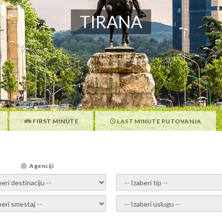
TIRANA
FIRST MINUTE
LAST MINUTE PUTOVANJA
Agenciji
i destinaciju -
- izaberi tip -
ite smestaj -
- Izaberite uslugu -