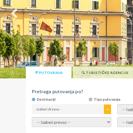
PUTOVANJA
TURISTIČKE AGENCIJE
Pretraga putovanja po?
Destinaciji
Tipu putovanja
- izaberi drzavu -
- izaber
- izaberi prevoz -
- Izaber