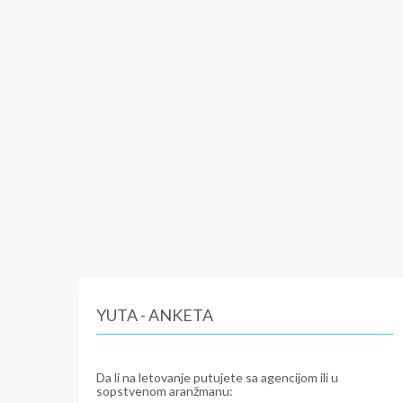
YUTA - ANKETA
Da li na letovanje putujete sa agencijom ili u
sopstvenom aranžmanu: