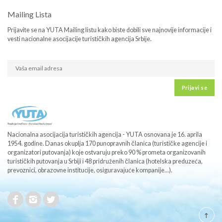
Mailing Lista
Prijavite se na YUTA Mailing listu kako biste dobili sve najnovije informacije i
vesti nacionalne asocijacije turističkih agencija Srbije.
Prijavi se
Nacionalna asocijacija turističkih agencija - YUTA osnovana je 16. aprila
1954. godine. Danas okuplja 170 punopravnih članica (turističke agencije i
organizatori putovanja) koje ostvaruju preko 90 % prometa organizovanih
turističkih putovanja u Srbiji i 48 pridruženih članica (hotelska preduzeća,
prevoznici, obrazovne institucije, osiguravajuće kompanije...).