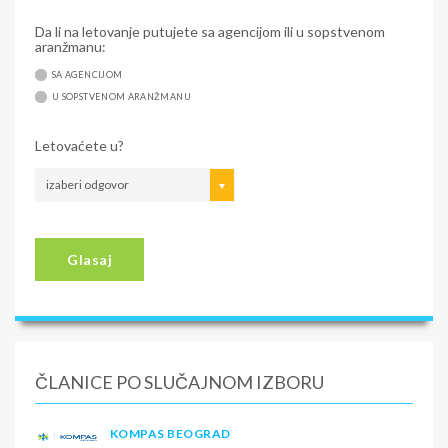
Da li na letovanje putujete sa agencijom ili u sopstvenom
aranžmanu:
SA AGENCIJOM
U SOPSTVENOM ARANŽMANU
Letovaćete u?
izaberi odgovor
Glasaj
ČLANICE PO SLUČAJNOM IZBORU
KOMPAS BEOGRAD