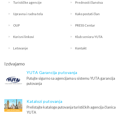
Turističke agencije
Prednosti članstva
Upravna i radna tela
Kako postati član
OUP
PRESS Centar
Korisni linkovi
Klub seniora YUTA
Letovanje
Kontakt
Izdvajamo
YUTA Garancija putovanja
Putujte sigurno sa agencijama u sistemu YUTA garancija
putovanja
Katalozi putovanja
Prelistajte kataloge putovanja turističkih agencija članica
YUTA