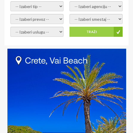
- izaberi tip -
- izaberi agenciju -
- izaberi prevoz -
- Izaberite smestaj -
- Izaberite uslugu -
TRAŽI