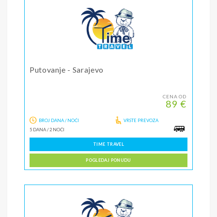
Putovanje - Sarajevo
CENA OD
89 €
BROJ DANA / NOĆI
VRSTE PREVOZA
5 DANA
/
2 NOĆI
TIME TRAVEL
POGLEDAJ PONUDU