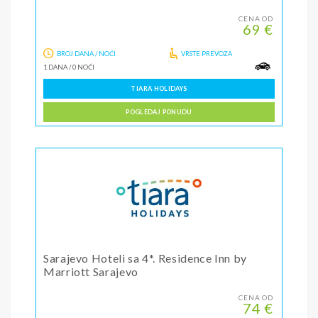
CENA OD
69 €
BROJ DANA / NOĆI
VRSTE PREVOZA
1 DANA
/
0 NOĆI
TIARA HOLIDAYS
POGLEDAJ PONUDU
Sarajevo Hoteli sa 4*. Residence Inn by
Marriott Sarajevo
CENA OD
74 €