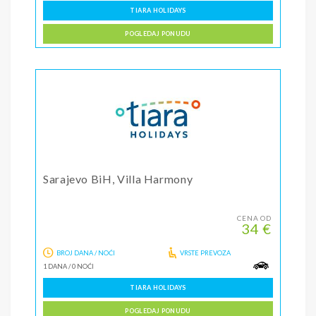
TIARA HOLIDAYS
POGLEDAJ PONUDU
Sarajevo BiH, Villa Harmony
CENA OD
34 €
BROJ DANA / NOĆI
VRSTE PREVOZA
1 DANA
/
0 NOĆI
TIARA HOLIDAYS
POGLEDAJ PONUDU