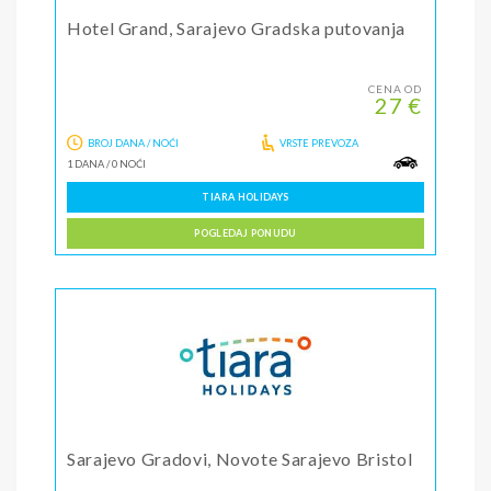
Hotel Grand, Sarajevo Gradska putovanja
CENA OD
27 €
BROJ DANA / NOĆI
VRSTE PREVOZA
1 DANA
/
0 NOĆI
TIARA HOLIDAYS
POGLEDAJ PONUDU
Sarajevo Gradovi, Novote Sarajevo Bristol