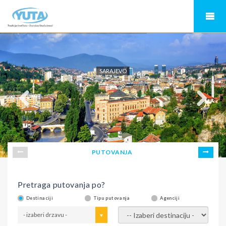
SARAJEVO
PUTOVANJA
Pretraga putovanja po?
Destinaciji
Tipu putovanja
Agenciji
- izaberi drzavu -
- izaberi destinaciju -