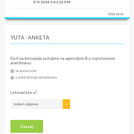
3/5/2026 3:41:01 PM
Više vesti
YUTA - ANKETA
Da li na letovanje putujete sa agencijom ili u sopstvenom
aranžmanu:
SA AGENCIJOM
U SOPSTVENOM ARANŽMANU
Letovaćete u?
izaberi odgovor
Glasaj