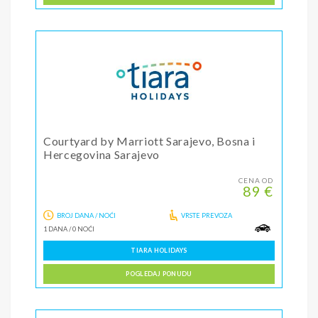
Courtyard by Marriott Sarajevo, Bosna i
Hercegovina Sarajevo
CENA OD
89 €
BROJ DANA / NOĆI
VRSTE PREVOZA
1 DANA
/
0 NOĆI
TIARA HOLIDAYS
POGLEDAJ PONUDU