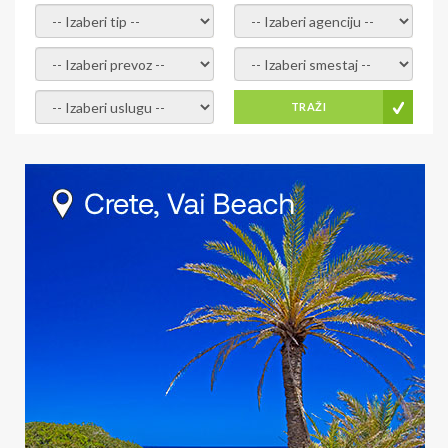
- izaberi tip -
- izaberi agenciju -
- izaberi prevoz -
- Izaberite smestaj -
- Izaberite uslugu -
TRAŽI