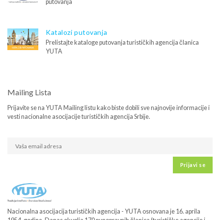
putovanja
Katalozi putovanja
Prelistajte kataloge putovanja turističkih agencija članica
YUTA
Mailing Lista
Prijavite se na YUTA Mailing listu kako biste dobili sve najnovije informacije i
vesti nacionalne asocijacije turističkih agencija Srbije.
Prijavi se
Nacionalna asocijacija turističkih agencija - YUTA osnovana je 16. aprila