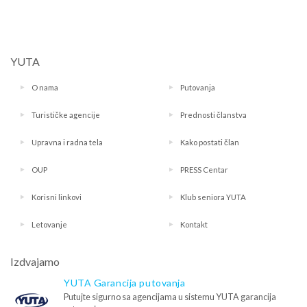
YUTA
O nama
Putovanja
Turističke agencije
Prednosti članstva
Upravna i radna tela
Kako postati član
OUP
PRESS Centar
Korisni linkovi
Klub seniora YUTA
Letovanje
Kontakt
Izdvajamo
YUTA Garancija putovanja
Putujte sigurno sa agencijama u sistemu YUTA garancija