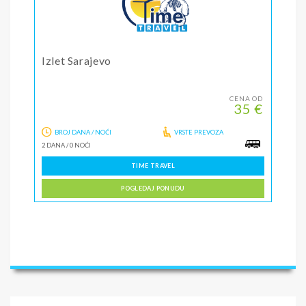
Izlet Sarajevo
CENA OD
35 €
BROJ DANA / NOĆI
VRSTE PREVOZA
2 DANA
/
0 NOĆI
TIME TRAVEL
POGLEDAJ PONUDU