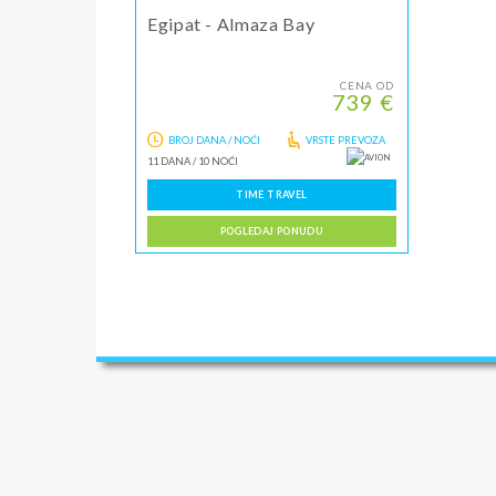
Egipat - Almaza Bay
CENA OD
739 €
BROJ DANA / NOĆI
VRSTE PREVOZA
11 DANA
/
10 NOĆI
TIME TRAVEL
POGLEDAJ PONUDU