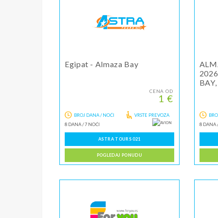
Egipat - Almaza Bay
ALM
202
BAY,
CENA OD
1 €
BROJ DANA / NOĆI
VRSTE PREVOZA
BRO
8 DANA
/
7 NOĆI
8 DANA
ASTRA TOURS 021
POGLEDAJ PONUDU