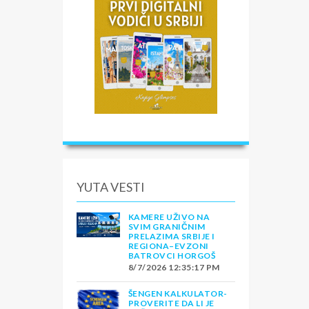
YUTA VESTI
KAMERE UŽIVO NA
SVIM GRANIČNIM
PRELAZIMA SRBIJE I
REGIONA–EVZONI
BATROVCI HORGOŠ
8/7/2026 12:35:17 PM
ŠENGEN KALKULATOR-
PROVERITE DA LI JE