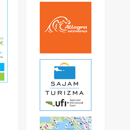
OD
 €
ZA