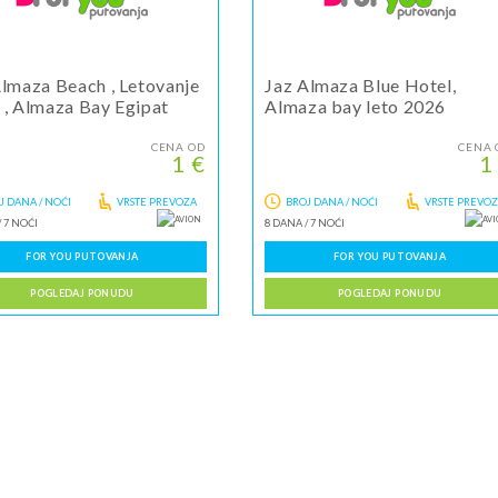
Almaza Beach , Letovanje
Jaz Almaza Blue Hotel,
 , Almaza Bay Egipat
Almaza bay leto 2026
CENA OD
CENA 
1 €
1
J DANA / NOĆI
VRSTE PREVOZA
BROJ DANA / NOĆI
VRSTE PREVO
/
7 NOĆI
8 DANA
/
7 NOĆI
FOR YOU PUTOVANJA
FOR YOU PUTOVANJA
POGLEDAJ PONUDU
POGLEDAJ PONUDU