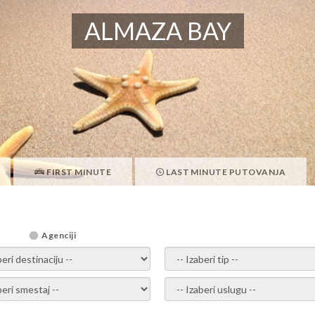
ALMAZA BAY
FIRST MINUTE
LAST MINUTE PUTOVANJA
Agenciji
i destinaciju -
- izaberi tip -
ite smestaj -
- Izaberite uslugu -