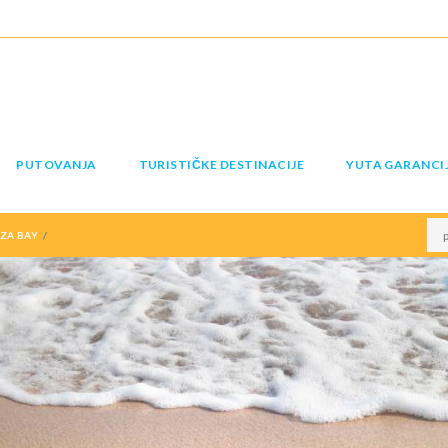
PUTOVANJA
TURISTIČKE DESTINACIJE
YUTA GARANCI
ZA BAY