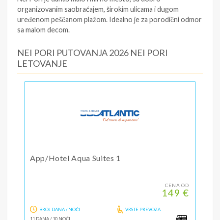
organizovanim saobraćajem, širokim ulicama i dugom
uređenom peščanom plažom. Idealno je za porodični odmor
sa malom decom.
NEI PORI PUTOVANJA 2026 NEI PORI
LETOVANJE
App/Hotel Aqua Suites 1
CENA OD
149 €
BROJ DANA / NOĆI
VRSTE PREVOZA
11 DANA
/
10 NOĆI