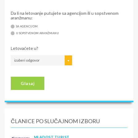
Da li na letovanje putujete sa agencijom ili u sopstvenom
aranžmanu:
SA AGENCIJOM
U SOPSTVENOM ARANŽMANU
Letovaćete u?
izaberi odgovor
Glasaj
ČLANICE PO SLUČAJNOM IZBORU
MLADOST TURIST