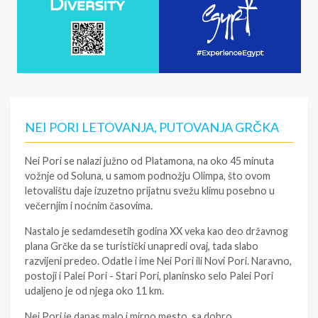
NEI PORI LETOVANJA, PUTOVANJA GRČKA
Nei Pori se nalazi južno od Platamona, na oko 45 minuta
vožnje od Soluna, u samom podnožju Olimpa, što ovom
letovalištu daje izuzetno prijatnu svežu klimu posebno u
večernjim i noćnim časovima.
Nastalo je sedamdesetih godina XX veka kao deo državnog
plana Grčke da se turistički unapredi ovaj, tada slabo
razvijeni predeo. Odatle i ime Nei Pori ili Novi Pori. Naravno,
postoji i Palei Pori - Stari Pori, planinsko selo Palei Pori
udaljeno je od njega oko 11 km.
Nei Pori je danas malo i mirno mesto, sa dobro