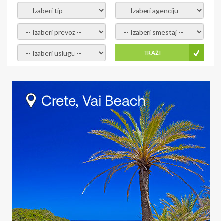
- izaberi tip -
- izaberi agenciju -
- izaberi prevoz -
- Izaberite smestaj -
- Izaberite uslugu -
TRAŽI