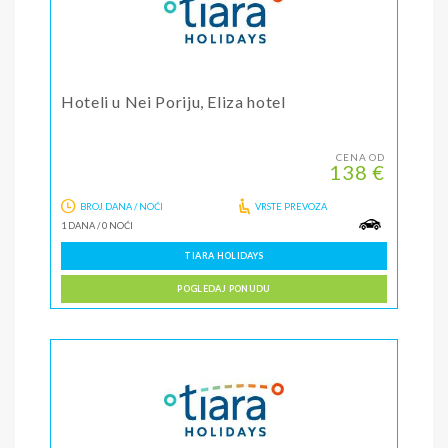
Hoteli u Nei Poriju, Eliza hotel
CENA OD
138 €
BROJ DANA / NOĆI
VRSTE PREVOZA
1 DANA
/
0 NOĆI
TIARA HOLIDAYS
POGLEDAJ PONUDU