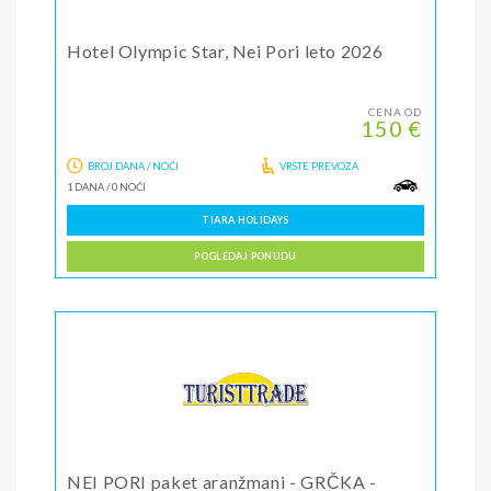
Hotel Olympic Star, Nei Pori leto 2026
CENA OD
150 €
BROJ DANA / NOĆI
VRSTE PREVOZA
1 DANA
/
0 NOĆI
TIARA HOLIDAYS
POGLEDAJ PONUDU
NEI PORI paket aranžmani - GRČKA -