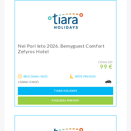
Nei Pori leto 2026, Bemyguest Comfort
Zefyros Hotel
CENA OD
99 €
BROJ DANA / NOĆI
VRSTE PREVOZA
1 DANA
/
0 NOĆI
TIARA HOLIDAYS
POGLEDAJ PONUDU