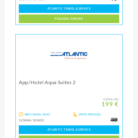
ATLANTIC TRAVEL & SERVICE
POGLEDAJ PONUDU
App/Hotel Aqua Suites 2
CENA OD
199 €
BROJ DANA / NOĆI
VRSTE PREVOZA
11 DANA
/
10 NOĆI
ATLANTIC TRAVEL & SERVICE