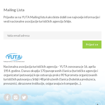
Mailing Lista
Prijavite se na YUTA Mailing listu kako biste dobili sve najnovije informacije i
vesti nacionalne asocijacije turističkih agencija Srbije.
Prijavi se
Nacionalna asocijacija turističkih agencija - YUTA osnovana je 16. aprila
1954. godine. Danas okuplja 170 punopravnih članica (turističke agencije i
organizatori putovanja) koje ostvaruju preko 90 % prometa organizovanih
turističkih putovanja u Srbiji i 48 pridruženih članica (hotelska preduzeća,
prevoznici, obrazovne institucije, osiguravajuće kompanije...).