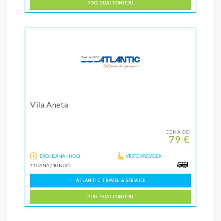
POGLEDAJ PONUDU
Vila Aneta
CENA OD
79 €
BROJ DANA / NOĆI
VRSTE PREVOZA
11 DANA
/
10 NOĆI
ATLANTIC TRAVEL & SERVICE
POGLEDAJ PONUDU