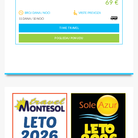
69 €
BROJ DANA / NOĆI
VRSTE PREVOZA
11 DANA
/
10 NOĆI
TIME TRAVEL
POGLEDAJ PONUDU