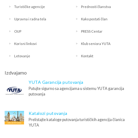
Turističke agencije
Prednosti članstva
Upravna i radna tela
Kako postati član
OUP
PRESS Centar
Korisni linkovi
Klub seniora YUTA
Letovanje
Kontakt
Izdvajamo
YUTA Garancija putovanja
Putujte sigurno sa agencijama u sistemu YUTA garancija
putovanja
Katalozi putovanja
Prelistajte kataloge putovanja turističkih agencija članica
YUTA