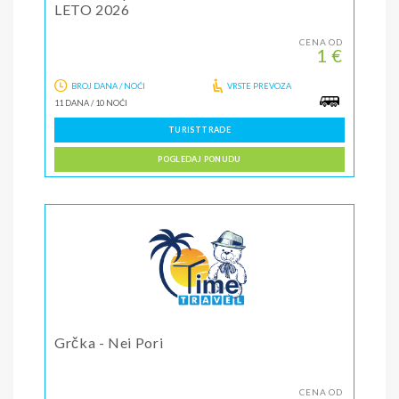
LETO 2026
CENA OD
1 €
BROJ DANA / NOĆI
VRSTE PREVOZA
11 DANA
/
10 NOĆI
TURISTTRADE
POGLEDAJ PONUDU
Grčka - Nei Pori
CENA OD