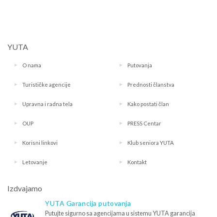
YUTA
O nama
Putovanja
Turističke agencije
Prednosti članstva
Upravna i radna tela
Kako postati član
OUP
PRESS Centar
Korisni linkovi
Klub seniora YUTA
Letovanje
Kontakt
Izdvajamo
YUTA Garancija putovanja
Putujte sigurno sa agencijama u sistemu YUTA garancija