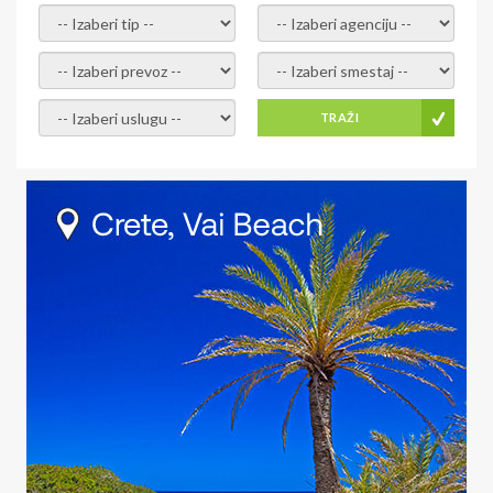
- izaberi tip -
- izaberi agenciju -
- izaberi prevoz -
- Izaberite smestaj -
- Izaberite uslugu -
TRAŽI