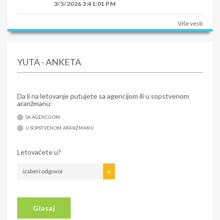
3/5/2026 3:41:01 PM
Više vesti
YUTA - ANKETA
Da li na letovanje putujete sa agencijom ili u sopstvenom
aranžmanu:
SA AGENCIJOM
U SOPSTVENOM ARANŽMANU
Letovaćete u?
izaberi odgovor
Glasaj