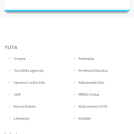
YUTA
O nama
Putovanja
Turističke agencije
Prednosti članstva
Upravna i radna tela
Kako postati član
OUP
PRESS Centar
Korisni linkovi
Klub seniora YUTA
Letovanje
Kontakt