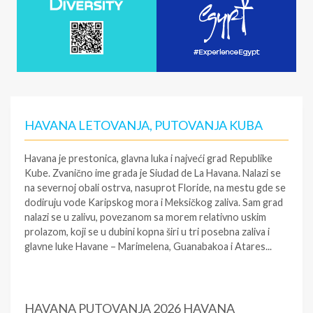
HAVANA LETOVANJA, PUTOVANJA KUBA
Havana je prestonica, glavna luka i najveći grad Republike
Kube. Zvanično ime grada je Siudad de La Havana. Nalazi se
na severnoj obali ostrva, nasuprot Floride, na mestu gde se
dodiruju vode Karipskog mora i Meksičkog zaliva. Sam grad
nalazi se u zalivu, povezanom sa morem relativno uskim
prolazom, koji se u dubini kopna širi u tri posebna zaliva i
glavne luke Havane – Marimelena, Guanabakoa i Atares...
HAVANA PUTOVANJA 2026 HAVANA