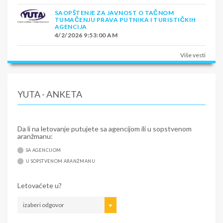
SAOPŠTENJE ZA JAVNOST O TAČNOM
TUMAČENJU PRAVA PUTNIKA I TURISTIČKIH
AGENCIJA
4/2/2026 9:53:00 AM
Više vesti
YUTA - ANKETA
Da li na letovanje putujete sa agencijom ili u sopstvenom
aranžmanu:
SA AGENCIJOM
U SOPSTVENOM ARANŽMANU
Letovaćete u?
izaberi odgovor