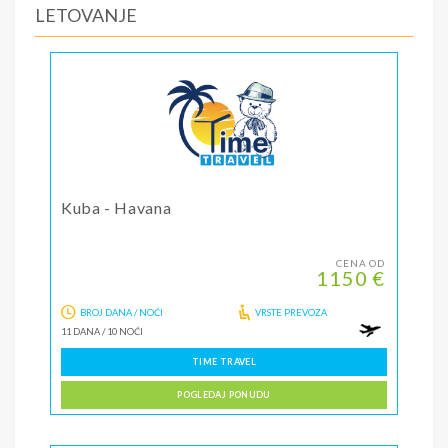
LETOVANJE
Kuba - Havana
CENA OD
1150 €
BROJ DANA / NOĆI
VRSTE PREVOZA
11 DANA
/
10 NOĆI
TIME TRAVEL
POGLEDAJ PONUDU