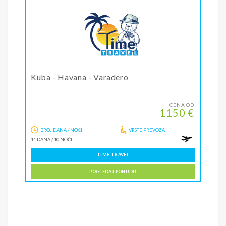
Kuba - Havana - Varadero
CENA OD
1150 €
BROJ DANA / NOĆI
VRSTE PREVOZA
11 DANA
/
10 NOĆI
TIME TRAVEL
POGLEDAJ PONUDU