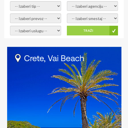
- izaberi tip -
- izaberi agenciju -
- izaberi prevoz -
- Izaberite smestaj -
- Izaberite uslugu -
TRAŽI