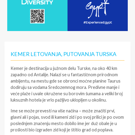
KEMER LETOVANJA, PUTOVANJA TURSKA
Kemer je destinacija u južnom delu Turske, na oko 40 km
zapadno od Antalije. Nalazi se u fantastičnom prirodnom
ambijentu, na mestu gde se obronci moćne planine Taurus
dodiruju sa vodama Sredozemnog mora. Predivne manje i
veće plaže i uvale okružene su borovim šumama a veliki broj
luksuznih hotela je vrlo pažljivo uklopljen u okolinu.
Ime se može prevesti na više načina – može značiti prvi,
glavni ali i pojas, svod ili kameni zid i po svoj prilici je po ovom
poslednjem značenju mesto dobilo ime jer duž obale je u
prošlosti bio izgrađen zid koji je štitio grad od poplava.