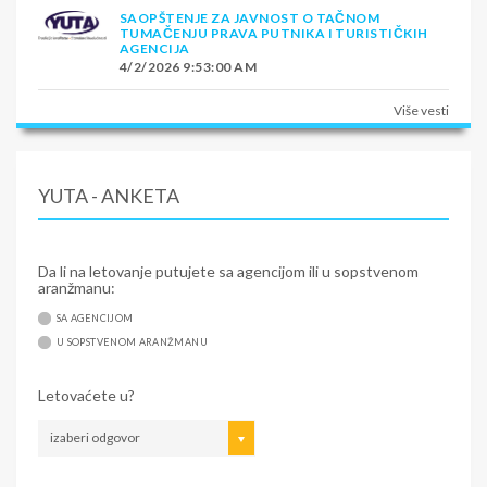
SAOPŠTENJE ZA JAVNOST O TAČNOM
TUMAČENJU PRAVA PUTNIKA I TURISTIČKIH
AGENCIJA
4/2/2026 9:53:00 AM
Više vesti
YUTA - ANKETA
Da li na letovanje putujete sa agencijom ili u sopstvenom
aranžmanu:
SA AGENCIJOM
U SOPSTVENOM ARANŽMANU
Letovaćete u?
izaberi odgovor