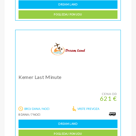
DREAM LAND
POGLEDAJ PONUDU
Kemer Last Minute
CENA OD
621 €
BROJ DANA / NOĆI
VRSTE PREVOZA
8 DANA
/
7 NOĆI
DREAM LAND
POGLEDAJ PONUDU