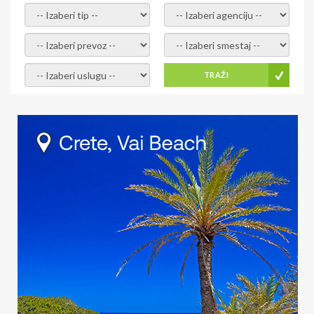
- izaberi tip -
- izaberi agenciju -
- izaberi prevoz -
- Izaberite smestaj -
- Izaberite uslugu -
TRAŽI