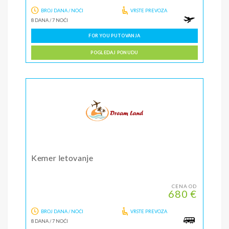
BROJ DANA / NOĆI
VRSTE PREVOZA
8 DANA
/
7 NOĆI
FOR YOU PUTOVANJA
POGLEDAJ PONUDU
Kemer letovanje
CENA OD
680 €
BROJ DANA / NOĆI
VRSTE PREVOZA
8 DANA
/
7 NOĆI