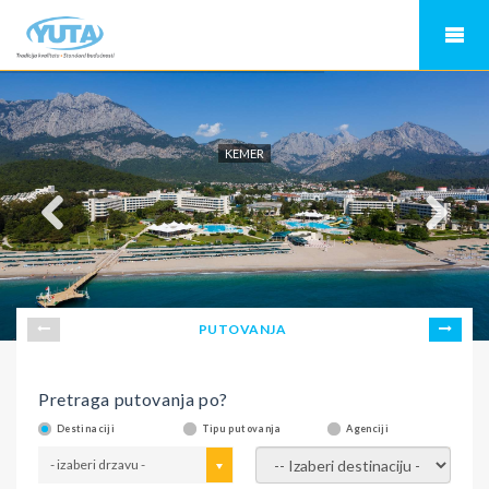
KEMER
PUTOVANJA
Pretraga putovanja po?
Destinaciji
Tipu putovanja
Agenciji
- izaberi drzavu -
- izaberi destinaciju -