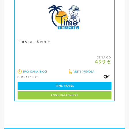
Turska - Kemer
CENA OD
499 €
BROJ DANA / NOĆI
VRSTE PREVOZA
8 DANA
/
7 NOĆI
TIME TRAVEL
POGLEDAJ PONUDU