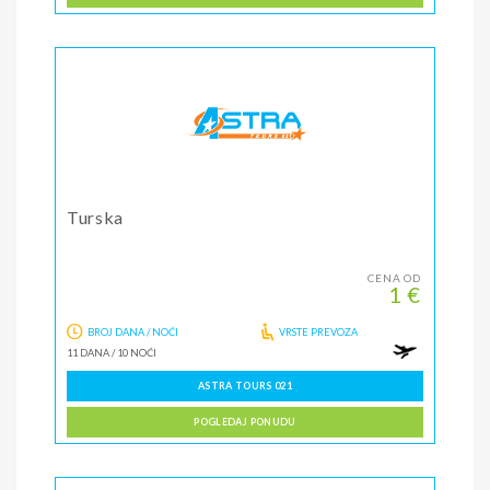
Turska
CENA OD
1 €
BROJ DANA / NOĆI
VRSTE PREVOZA
11 DANA
/
10 NOĆI
ASTRA TOURS 021
POGLEDAJ PONUDU