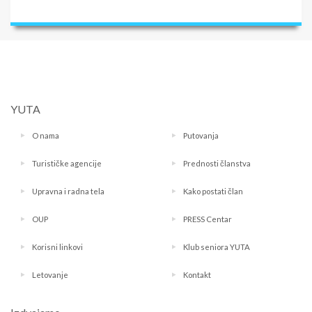
YUTA
O nama
Putovanja
Turističke agencije
Prednosti članstva
Upravna i radna tela
Kako postati član
OUP
PRESS Centar
Korisni linkovi
Klub seniora YUTA
Letovanje
Kontakt