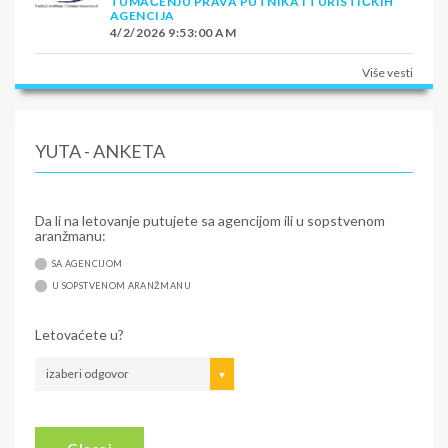
TUMAČENJU PRAVA PUTNIKA I TURISTIČKIH
AGENCIJA
4/2/2026 9:53:00 AM
Više vesti
YUTA - ANKETA
Da li na letovanje putujete sa agencijom ili u sopstvenom
aranžmanu:
SA AGENCIJOM
U SOPSTVENOM ARANŽMANU
Letovaćete u?
izaberi odgovor