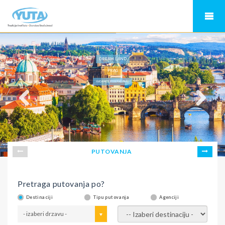
DREAM LAND
PRAG
AVIO KARTE BEOGRAD PRAG
PUTOVANJA
Pretraga putovanja po?
Destinaciji
Tipu putovanja
Agenciji
- izaberi drzavu -
- izaberi destinaciju -