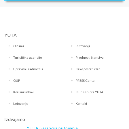
YUTA
O nama
Putovanja
Turističke agencije
Prednosti članstva
Upravna i radna tela
Kako postati član
OUP
PRESS Centar
Korisni linkovi
Klub seniora YUTA
Letovanje
Kontakt
Izdvajamo
YUTA Garancija putovanja