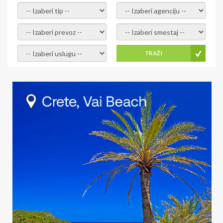
- izaberi tip -
- izaberi agenciju -
- izaberi prevoz -
- Izaberite smestaj -
- Izaberite uslugu -
TRAŽI