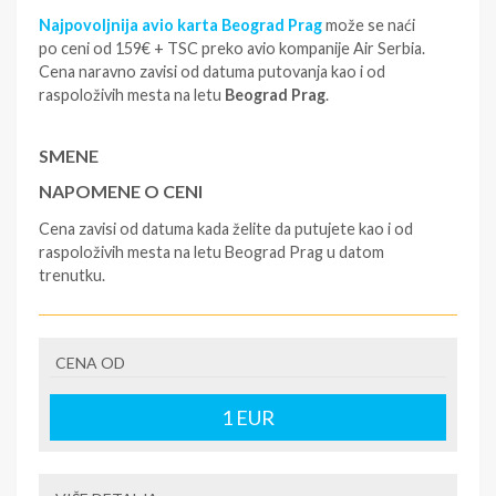
Najpovoljnija avio karta Beograd Prag
može se naći
po ceni od 159€ + TSC preko avio kompanije Air Serbia.
Cena naravno zavisi od datuma putovanja kao i od
raspoloživih mesta na letu
Beograd Prag
.
SMENE
NAPOMENE O CENI
Cena zavisi od datuma kada želite da putujete kao i od
raspoloživih mesta na letu Beograd Prag u datom
trenutku.
U CENU JE UKLJUČENO
avio karta sa taksama
CENA OD
U CENU NIJE UKLJUČENO
1
EUR