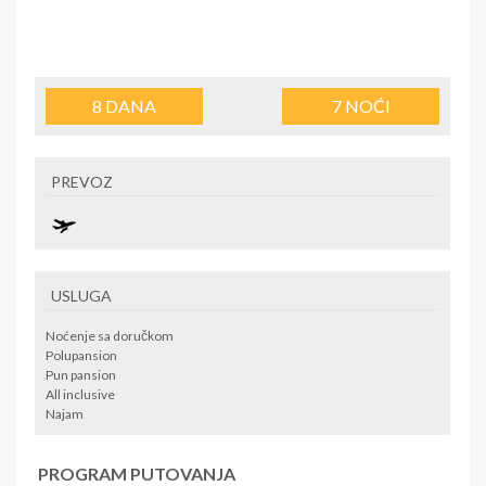
8
DANA
7
NOĆI
PREVOZ
USLUGA
Noćenje sa doručkom
Polupansion
Pun pansion
All inclusive
Najam
PROGRAM PUTOVANJA