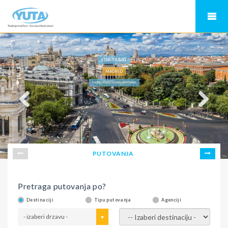
STAR TRAVEL
MADRID
MADRID 4 NOĆI / 5 DANA - PUTOVANJE
PUTOVANJA
Pretraga putovanja po?
Destinaciji
Tipu putovanja
Agenciji
- izaberi drzavu -
- izaberi destinaciju -