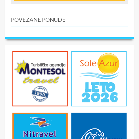
Alkazar i pauza za individualni obilazak i šetnju. Povratak
u Madrid. Noćenje.
POVEZANE PONUDE
4. dan (utorak, 3. maj) MADRID
Doručak. Slobodno
vreme za individualne aktivnosti ili fakultativni izlet u
Toledo, srednjovekovnu prestonicu Španije, udaljenu
70km od Madrida. Prema legendi, osnovali su ga jevrejski
kolonisti 540 god. p.n.e., koji su mu i ime dali. Burna i
zanimljiva istorija, narodi koji su ga osvajali (Rimljani,
Vizigoti, Mavari…) ostavili su trag u sveukupnom razvoju
grada. Neke od značajnijih crkava, sinagoga i džamija,
sagrađene su upravo ovde. Španska prestonica je ostao
sve do 1561. godine, kada je slavu i značaj preuzeo
Madrid. Toledo je poznat i kao grad u kom je živeo i
stvarao čuveni slikar, vajar, arhitekta i književnik El Greko
(poreklom Grk sa Krita), krajem XVI i početkom XVII
veka…Povratak u Madrid. Noćenje.
5. dan (sreda, 4. maj) MADRID – BEOGRAD
Doručak.
Slobodno vreme. Transfer na aerodrom. Direktan let za
Beograd na liniji JU 575 u 21.00h. Dolazak u Beograd u
23.55h.