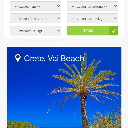
- izaberi tip -
- izaberi agenciju -
- izaberi prevoz -
- Izaberite smestaj -
- Izaberite uslugu -
TRAŽI