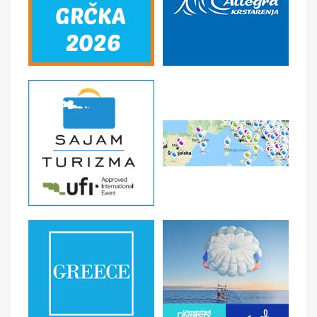
SMENE
NAPOMENE O CENI
U CENU JE UKLJUČENO
U CENU NIJE UKLJUČENO