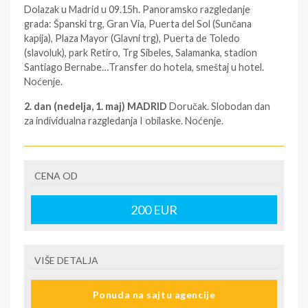
Dolazak u Madrid u 09.15h. Panoramsko razgledanje
grada: Španski trg, Gran Via, Puerta del Sol (Sunčana
kapija), Plaza Mayor (Glavni trg), Puerta de Toledo
(slavoluk), park Retiro, Trg Sibeles, Salamanka, stadion
Santiago Bernabe…Transfer do hotela, smeštaj u hotel.
Noćenje.
2. dan (nedelja, 1. maj) MADRID
Doručak. Slobodan dan
za individualna razgledanja I obilaske. Noćenje.
3. dan (ponedeljak, 2. maj) MADRID
Doručak.
Slobodno vreme za individualne aktivnosti ili fakultativni
izlet za Segoviju, grad koji se nalazi u regiji Kastilja i Leon,
CENA OD
udaljen oko 180 km od Madrida. Glavna obeležja grada su
najbolje očuvani rimski akvadukt, katedrala i dvorac, zbog
200
EUR
kojih je Segovija uvršćena na listu svetske kulturne
baštine pod zastitom Unesko-a. Karakteristična
panorama ovog grada čije su zgrade izgrađene od
VIŠE DETALJA
terakote i krečnjaka, smeštena je na brda Kastilje koja
okružuje Sijera de Guadarama. Obilazak starog dela
grada: Plasa Major, panorama Katedrale, Trg Sv. Martina,
Ponuda na sajtu agencije
plemićka četvrt sa palatama i crkvama. Obilazak dvorca