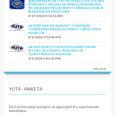
ŠENGEN KALKULATOR-PROVERITE DA LI JE VAŠ
BORAVAK U SKLADU SA PRAVILOM BORAVKA
90-180 DANA PRILIKOM PUTOVANJA U ZEMLJE
ŠENGENSKOG PROSTORA
4/17/2026 9:10:16 AM
SAOPŠTENJE ZA JAVNOST O TAČNOM
TUMAČENJU PRAVA PUTNIKA I TURISTIČKIH
AGENCIJA
4/2/2026 9:53:00 AM
SAOPŠTENJE YUTA POVODOM AKTUELNE
SITUACIJE U IRANU I REALIZACIJE
TURISTIČKIH PUTOVANJA
3/5/2026 3:41:01 PM
Više vesti
YUTA - ANKETA
Da li na letovanje putujete sa agencijom ili u sopstvenom
aranžmanu: