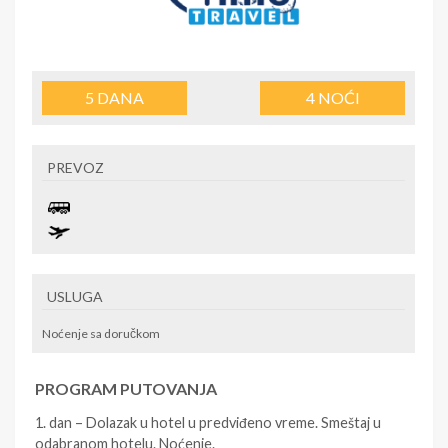
5
DANA
4
NOĆI
PREVOZ
USLUGA
Noćenje sa doručkom
PROGRAM PUTOVANJA
1. dan – Dolazak u hotel u predviđeno vreme. Smeštaj u
odabranom hotelu. Noćenje.