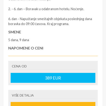
2. - 6. dan – Boravak u odabranom hotelu. Noćenje.
6. dan - Napuštanje smeštajnih objekata poslednjeg dana
boravka do 09:00 časova. Kraj programa.
SMENE
5 dana, 9 dana
NAPOMENE O CENI
First minute popusti
U CENU JE UKLJUČENO
CENA OD
- Smeštaj u hotel na bazi noćenja sa doručkom prema
programu putovanja.
389
EUR
U CENU NIJE UKLJUČENO
- Boravišnu taksu Takse su podložne promenama i
VIŠE DETALJA
plaćaju se na licu mesta. - Zdravstveno osiguranje
putnika sa pokrićem Covid-19 (moguće je pribaviti ga u