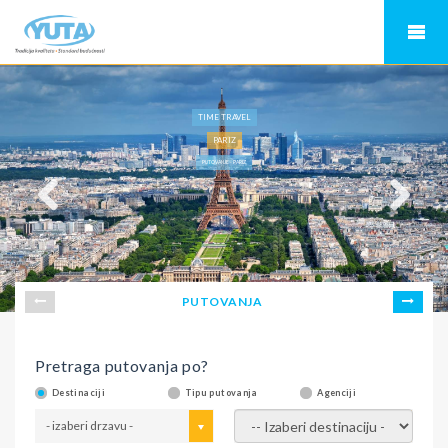
TIME TRAVEL
PARIZ
PUTOVANJE - PARIZ
PUTOVANJA
Pretraga putovanja po?
Destinaciji
Tipu putovanja
Agenciji
- izaberi drzavu -
- izaberi destinaciju -