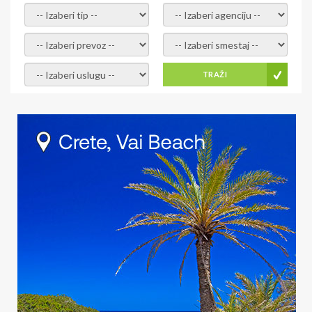
- izaberi tip -
- izaberi agenciju -
- izaberi prevoz -
- Izaberite smestaj -
- Izaberite uslugu -
TRAŽI