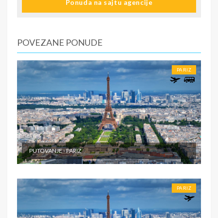
Ponuda na sajtu agencije
agenciji). - Fakultativni izleti - Individualni troškovi
putnika.
POVEZANE PONUDE
PARIZ
PUTOVANJE - PARIZ
PARIZ