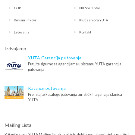
OUP
PRESS Centar
Korisni linkovi
Klub seniora YUTA
Letovanje
Kontakt
Izdvajamo
YUTA Garancija putovanja
Putujte sigurno sa agencijama u sistemu YUTA garancija
putovanja
Katalozi putovanja
Prelistajte kataloge putovanja turističkih agencija članica
YUTA
Mailing Lista
Prijavite se na YUTA Mailing listu kako biste dobili sve najnovije informacije i