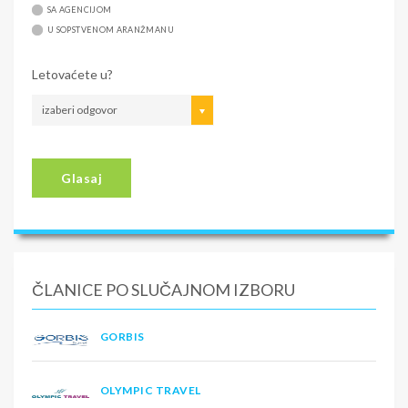
SA AGENCIJOM
U SOPSTVENOM ARANŽMANU
Letovaćete u?
izaberi odgovor
Glasaj
ČLANICE PO SLUČAJNOM IZBORU
GORBIS
OLYMPIC TRAVEL