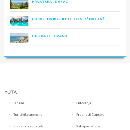
HRVATSKA - RABAC
DUBAI - NAJBOLJI HOTELI 4 I 5* NA PLAŽI
DJERBA LETOVANJE
YUTA
O nama
Putovanja
Turističke agencije
Prednosti članstva
Upravna i radna tela
Kako postati član