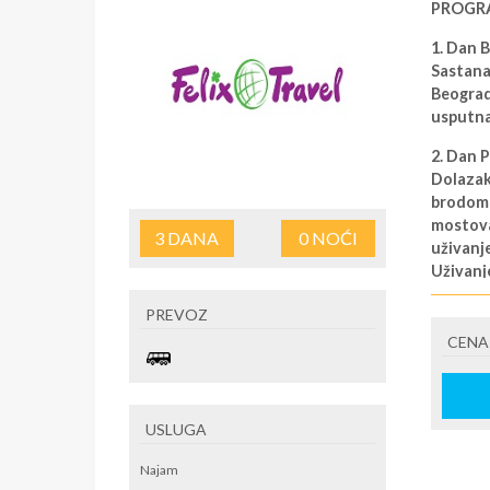
PROGR
1. Dan
Sastana
Beograda
usputna
2. Dan 
Dolazak
brodom 
mostova
3
DANA
0
NOĆI
uživanje
Uživanje
karneva
PREVOZ
3. Dan
CENA
Dolazak
SMENE
USLUGA
14.02. –
NAPOM
Najam