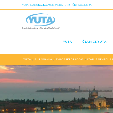
YUTA - NACIONALNA ASOCIJACIJA TURISTIČKIH AGENCIJA
YUTA
ČLANICE YUTA
YUTA
PUTOVANJA
EVROPSKI GRADOVI
ITALIJA VENECIJA 