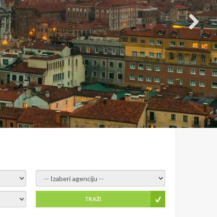
- izaberi agenciju -
TRAŽI