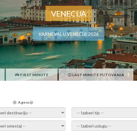
VENECIJA
KARNEVAL U VENECIJI 2026
FIRST MINUTE
LAST MINUTE PUTOVANJA
Agenciji
i destinaciju -
- izaberi tip -
ite smestaj -
- Izaberite uslugu -