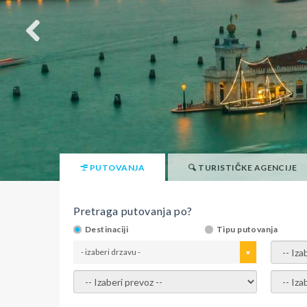
PUTOVANJA
TURISTIČKE AGENCIJE
Pretraga putovanja po?
Destinaciji
Tipu putovanja
- izaberi drzavu -
- izaber
- izaberi prevoz -
- Izaber