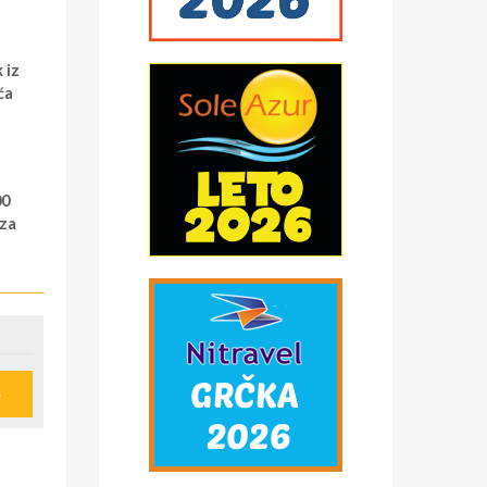
 iz
ća
00
za
e