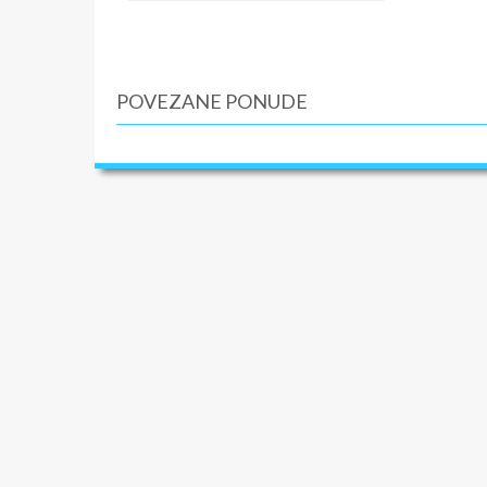
U CEN
ARANŽMA
dabldeke
usluga p
POVEZANE PONUDE
Usluge v
U CEN
ARANŽMA
Individu
karta za
12 godi