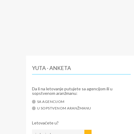
YUTA - ANKETA
Da li na letovanje putujete sa agencijom ili u
sopstvenom aranžmanu:
SA AGENCIJOM
U SOPSTVENOM ARANŽMANU
Letovaćete u?