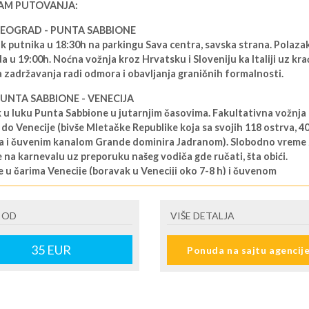
AM PUTOVANJA:
 BEOGRAD - PUNTA SABBIONE
k putnika u 18:30h na parkingu Sava centra, savska strana. Polazak
 u 19:00h. Noćna vožnja kroz Hrvatsku i Sloveniju ka Italiji uz kra
 zadržavanja radi odmora i obavljanja graničnih formalnosti.
PUNTA SABBIONE - VENECIJA
 u luku Punta Sabbione u jutarnjim časovima. Fakultativna vožnja
do Venecije (bivše Mletačke Republike koja sa svojih 118 ostrva, 4
 i čuvenim kanalom Grande dominira Jadranom). Slobodno vreme 
 na karnevalu uz preporuku našeg vodiča gde ručati, šta obići.
 u čarima Venecije (boravak u Veneciji oko 7-8 h) i čuvenom
lu. Polazak za Beograd u predvečernjim časovima.
 BEOGRAD
 OD
VIŠE DETALJA
 u Beograd u jutarnjim časovima.
35
EUR
Ponuda na sajtu agencij
 16.02.2026
ENE O CENI