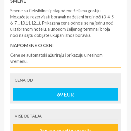
SMENE
Smene su fleksibilne i prilagođene željama gostiju.
Moguće je rezervisati boravak na željeni broj noći (3, 4, 5,
6, 7,...10,11,12…). Prikazana cena odnosi se na jednu noć
u izabranom hotelu, a unosom željenog termina i broja
noći na sajtu dobijate ukupan iznos boravka.
NAPOMENE O CENI
Cene se automatski ažuriraju i prikazuju u realnom
vremenu.
U CENU JE UKLJUČENO
CENA OD
- rezervisane i potvrđene usluge u izabranoj smeštajnoj
jedinici prema opisu - korišćenje hotelskih sadržaja
prema opisu - uslugu rezervacije - organizaciju
69
EUR
putovanja
U CENU NIJE UKLJUČENO
VIŠE DETALJA
- boravišne takse na destinaciji, plaćaju se na recepciji
hotela/apartmana - prevoz do i sa destinacije -putno
Ponuda na sajtu agencije