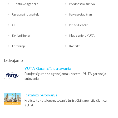
Turističke agencije
Prednosti članstva
Upravna i radna tela
Kako postati član
OUP
PRESS Centar
Korisni linkovi
Klub seniora YUTA
Letovanje
Kontakt
Izdvajamo
YUTA Garancija putovanja
Putujte sigurno sa agencijama u sistemu YUTA garancija
putovanja
Katalozi putovanja
Prelistajte kataloge putovanja turističkih agencija članica
YUTA