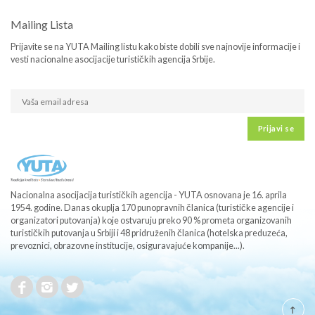
Mailing Lista
Prijavite se na YUTA Mailing listu kako biste dobili sve najnovije informacije i
vesti nacionalne asocijacije turističkih agencija Srbije.
Prijavi se
Nacionalna asocijacija turističkih agencija - YUTA osnovana je 16. aprila
1954. godine. Danas okuplja 170 punopravnih članica (turističke agencije i
organizatori putovanja) koje ostvaruju preko 90 % prometa organizovanih
turističkih putovanja u Srbiji i 48 pridruženih članica (hotelska preduzeća,
prevoznici, obrazovne institucije, osiguravajuće kompanije...).