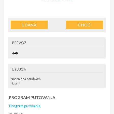
1
DANA
0
NOĆI
PREVOZ
USLUGA
Noćenje sa doručkom
Najam
PROGRAM PUTOVANJA
Program putovanja