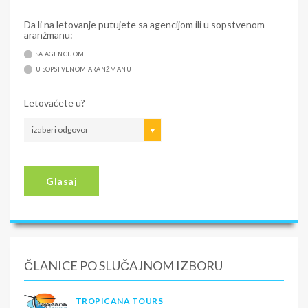
Da li na letovanje putujete sa agencijom ili u sopstvenom
aranžmanu:
SA AGENCIJOM
U SOPSTVENOM ARANŽMANU
Letovaćete u?
izaberi odgovor
Glasaj
ČLANICE PO SLUČAJNOM IZBORU
TROPICANA TOURS