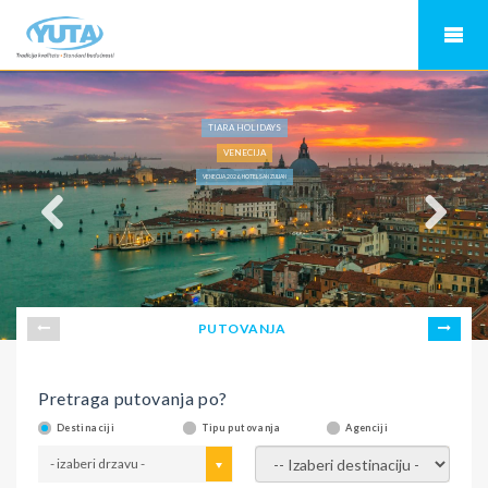
TIARA HOLIDAYS
VENECIJA
VENECIJA 2026, HOTEL SAN ZULIAN
PUTOVANJA
Pretraga putovanja po?
Destinaciji
Tipu putovanja
Agenciji
- izaberi drzavu -
- izaberi destinaciju -