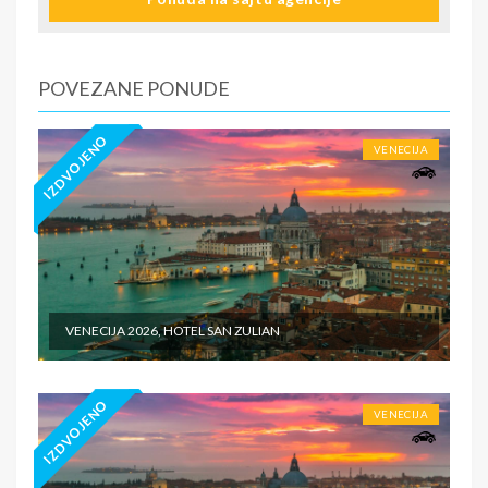
zdravstveno osiguranje. Preporuka turističke agencije
Tiara Holidaysje da putnik poseduje navedeno
osiguranje - usluge za koje je predviđena doplata na licu
mesta (parking, baby cot…) - individualne troškove
POVEZANE PONUDE
IZDVOJENO
VENECIJA
VENECIJA 2026, HOTEL SAN ZULIAN
IZDVOJENO
VENECIJA