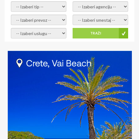
- izaberi tip -
- izaberi agenciju -
- izaberi prevoz -
- Izaberite smestaj -
- Izaberite uslugu -
TRAŽI