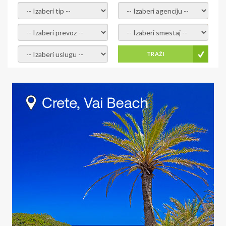
- izaberi tip -
- izaberi agenciju -
- izaberi prevoz -
- Izaberite smestaj -
- Izaberite uslugu -
TRAŽI