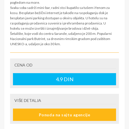
pogledom na more.
Svaka soba sadrži mini-bar, radni sto i kupatilo sa tušem i fenom za
kosu. Besplatan bežični internet je takođe na raspolaganju dok je
besplatan javni parking dostupan u okviru objekta. U hotelu su na
raspolaganju prodavnica suvenira i prehrambena prodavnica. U
hotelu se može izvršiti i iznajmljivanje brodova i džet-skija.
Šetalište, koje vodi do centra Sarande, udaljeno je 200 m. Popularni
Nacionalni park Butrint, sa drevnim rimskim gradom pod zaštitom
UNESKO-a, udaljen je oko 30 km.
SMENE
14.06. 21.06. 28.06. 05.07. 12.07. 19.07. 26.07. 02.08.
CENA OD
09.08. 16.08. 23.08. 30.08. 06.09. 13.09.
4.9
DIN
NAPOMENE O CENI
Cena zavisi od termina, broja osoba, broja noćenja, vrste
smeštaja, vrste prevoza i mesta polaska u tom slučaju
VIŠE DETALJA
U CENU JE UKLJUČENO
Smeštaj na bazi odabrane usluge ishrane
Ponuda na sajtu agencije
U CENU NIJE UKLJUČENO