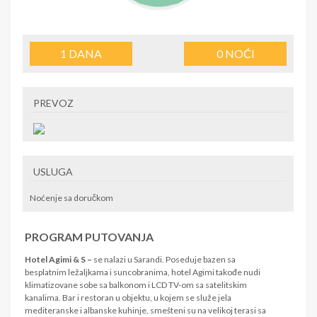
1
DANA
0
NOĆI
PREVOZ
USLUGA
Noćenje sa doručkom
PROGRAM PUTOVANJA
Hotel Agimi & S –
se nalazi u Sarandi. Poseduje bazen sa
besplatnim ležaljkama i suncobranima, hotel Agimi takođe nudi
klimatizovane sobe sa balkonom i LCD TV-om sa satelitskim
kanalima. Bar i restoran u objektu, u kojem se služe jela
mediteranske i albanske kuhinje, smešteni su na velikoj terasi sa