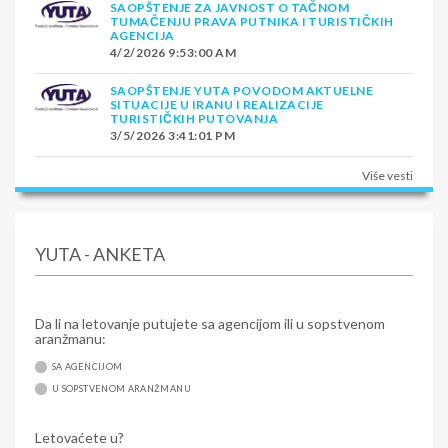
SAOPŠTENJE ZA JAVNOST O TAČNOM
TUMAČENJU PRAVA PUTNIKA I TURISTIČKIH
AGENCIJA
4/2/2026 9:53:00 AM
SAOPŠTENJE YUTA POVODOM AKTUELNE
SITUACIJE U IRANU I REALIZACIJE
TURISTIČKIH PUTOVANJA
3/5/2026 3:41:01 PM
Više vesti
YUTA - ANKETA
Da li na letovanje putujete sa agencijom ili u sopstvenom
aranžmanu:
SA AGENCIJOM
U SOPSTVENOM ARANŽMANU
Letovaćete u?