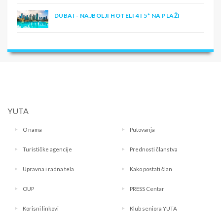
DUBAI - NAJBOLJI HOTELI 4 I 5* NA PLAŽI
YUTA
O nama
Putovanja
Turističke agencije
Prednosti članstva
Upravna i radna tela
Kako postati član
OUP
PRESS Centar
Korisni linkovi
Klub seniora YUTA