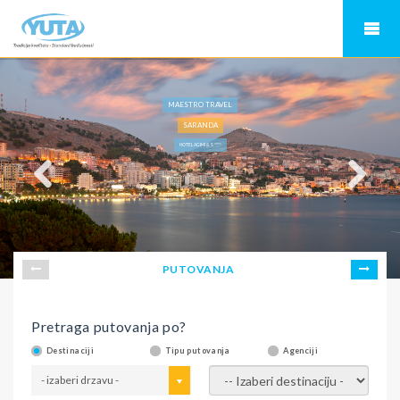
MAESTRO TRAVEL
SARANDA
HOTEL AGIMI & S ****
PUTOVANJA
Pretraga putovanja po?
Destinaciji
Tipu putovanja
Agenciji
- izaberi drzavu -
- izaberi destinaciju -