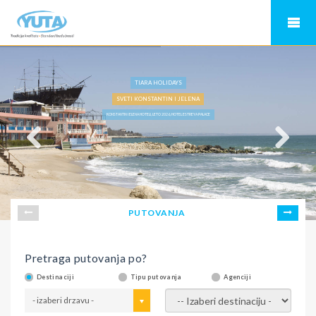
TIARA HOLIDAYS
SVETI KONSTANTIN I JELENA
KONSTANTIN I ELENA HOTELI, LETO 2026, HOTEL ESTREYA PALACE
PUTOVANJA
Pretraga putovanja po?
Destinaciji
Tipu putovanja
Agenciji
- izaberi drzavu -
- izaberi destinaciju -