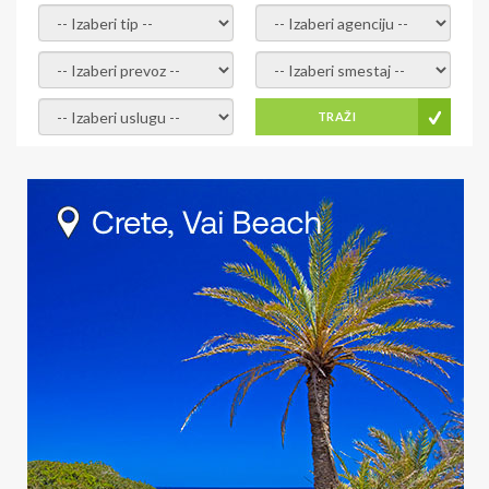
- izaberi tip -
- izaberi agenciju -
- izaberi prevoz -
- Izaberite smestaj -
- Izaberite uslugu -
TRAŽI