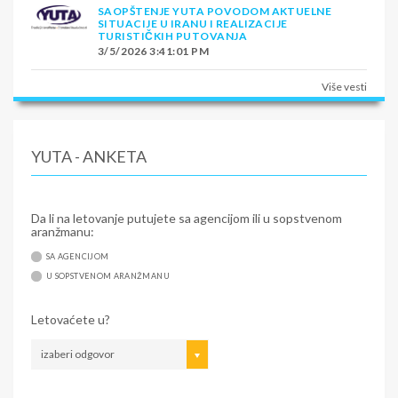
SAOPŠTENJE YUTA POVODOM AKTUELNE
SITUACIJE U IRANU I REALIZACIJE
TURISTIČKIH PUTOVANJA
3/5/2026 3:41:01 PM
Više vesti
YUTA - ANKETA
Da li na letovanje putujete sa agencijom ili u sopstvenom
aranžmanu:
SA AGENCIJOM
U SOPSTVENOM ARANŽMANU
Letovaćete u?
izaberi odgovor