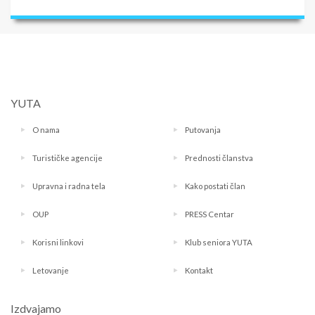
YUTA
O nama
Putovanja
Turističke agencije
Prednosti članstva
Upravna i radna tela
Kako postati član
OUP
PRESS Centar
Korisni linkovi
Klub seniora YUTA
Letovanje
Kontakt
Izdvajamo