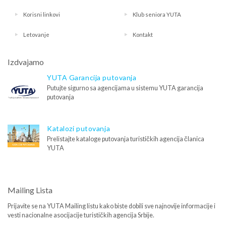
Korisni linkovi
Klub seniora YUTA
Letovanje
Kontakt
Izdvajamo
YUTA Garancija putovanja
Putujte sigurno sa agencijama u sistemu YUTA garancija
putovanja
Katalozi putovanja
Prelistajte kataloge putovanja turističkih agencija članica
YUTA
Mailing Lista
Prijavite se na YUTA Mailing listu kako biste dobili sve najnovije informacije i
vesti nacionalne asocijacije turističkih agencija Srbije.