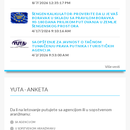
8/7/2026 12:35:17 PM
ŠENGEN KALKULATOR-PROVERITE DA LI JE VAŠ
BORAVAK U SKLADU SA PRAVILOM BORAVKA
90-180 DANA PRILIKOM PUTOVANJA U ZEMLJE
ŠENGENSKOG PROSTORA
4/17/2026 9:10:16 AM
SAOPŠTENJE ZA JAVNOST O TAČNOM
TUMAČENJU PRAVA PUTNIKA I TURISTIČKIH
AGENCIJA
4/2/2026 9:53:00 AM
Više vesti
YUTA - ANKETA
Da li na letovanje putujete sa agencijom ili u sopstvenom
aranžmanu:
SA AGENCIJOM
U SOPSTVENOM ARANŽMANU