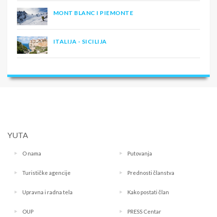
MONT BLANC I PIEMONTE
ITALIJA - SICILIJA
YUTA
O nama
Putovanja
Turističke agencije
Prednosti članstva
Upravna i radna tela
Kako postati član
OUP
PRESS Centar