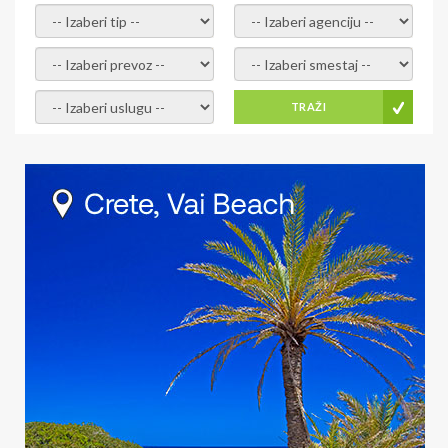
- izaberi tip -
- izaberi agenciju -
- izaberi prevoz -
- Izaberite smestaj -
- Izaberite uslugu -
TRAŽI