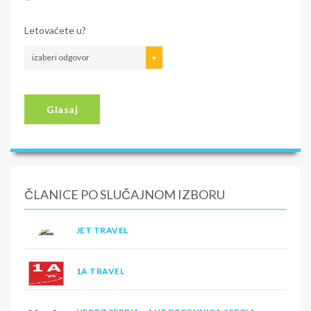
Letovaćete u?
izaberi odgovor
Glasaj
ČLANICE PO SLUČAJNOM IZBORU
JET TRAVEL
1A TRAVEL