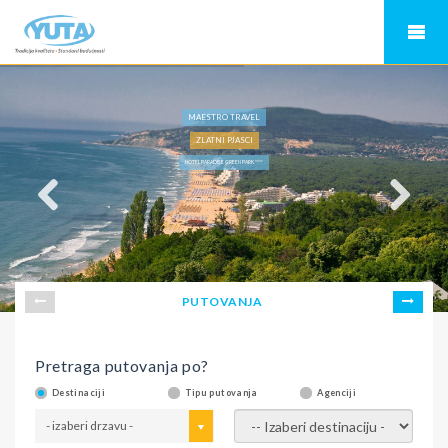
MAESTRO TRAVEL
ZLATNI PJASCI
HOTEL PARADISE GREEN PARK ****
PUTOVANJA
Pretraga putovanja po?
Destinaciji
Tipu putovanja
Agenciji
- izaberi drzavu -
- izaberi destinaciju -