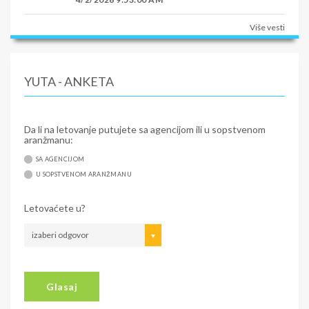
Više vesti
YUTA - ANKETA
Da li na letovanje putujete sa agencijom ili u sopstvenom
aranžmanu:
SA AGENCIJOM
U SOPSTVENOM ARANŽMANU
Letovaćete u?
izaberi odgovor
Glasaj