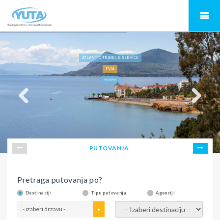
ATLANTIC TRAVEL & SERVICE
EVIA
VILA DIANA
PUTOVANJA
Pretraga putovanja po?
Destinaciji
Tipu putovanja
Agenciji
- izaberi drzavu -
- izaberi destinaciju -