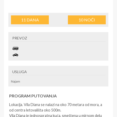
11
DANA
10
NOĆI
PREVOZ
USLUGA
Najam
PROGRAM PUTOVANJA
Lokacija. Vila Diana se nalazi na oko 70 metara od mora, a
od centra letovališta oko 500m.
Vila Diana je jednospratna kuća, smeštena u mirnom delu