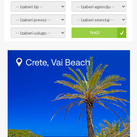
- izaberi tip -
- izaberi agenciju -
- izaberi prevoz -
- Izaberite smestaj -
- Izaberite uslugu -
TRAŽI