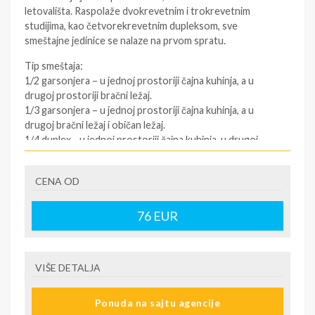
letovališta. Raspolaže dvokrevetnim i trokrevetnim
studijima, kao četvorekrevetnim dupleksom, sve
smeštajne jedinice se nalaze na prvom spratu.
Tip smeštaja:
1/2 garsonjera – u jednoj prostoriji čajna kuhinja, a u
drugoj prostoriji bračni ležaj.
1/3 garsonjera – u jednoj prostoriji čajna kuhinja, a u
drugoj bračni ležaj i običan ležaj.
1/4 duplex - u jednoj prostoriji čajna kuhinja, u drugoj
prostoriji dva obična ležaja i u trećoj prostoriji jedan
bračni ležaj.
CENA OD
U pojedinim slučajevima moguća su odstupanja mera
ležaja od našeg standarda.
76
EUR
Grčki standard za normalni ležaj je 185cm-200cm sa 75-
90cm, a bračni ležaj (dve osobe) 185–200cm sa 120–
155cm.
VIŠE DETALJA
Korišćenje klima uređaja, WI-FI interneta i peškira -
BESPLATNO.
Ponuda na sajtu agencije