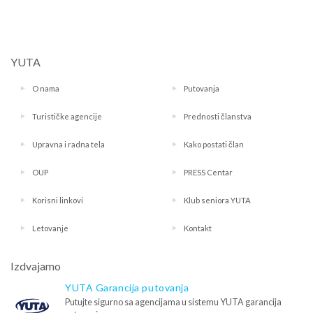
YUTA
O nama
Putovanja
Turističke agencije
Prednosti članstva
Upravna i radna tela
Kako postati član
OUP
PRESS Centar
Korisni linkovi
Klub seniora YUTA
Letovanje
Kontakt
Izdvajamo
YUTA Garancija putovanja
Putujte sigurno sa agencijama u sistemu YUTA garancija