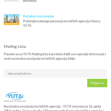
putovanja
Katalozi putovanja
Prelistajte kataloge putovanja turističkih agencija članica
YUTA
Mailing Lista
Prijavite se na YUTA Mailing listu kako biste dobili sve najnovije informacije i
vesti nacionalne asocijacije turističkih agencija Srbije.
Prijavi se
Nacionalna asocijacija turističkih agencija - YUTA osnovana je 16. aprila
1954. godine. Danas okuplja 170 punopravnih članica (turističke agencije i