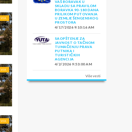
VAŠ BORAVAK U
SKLADU SA PRAVILOM
BORAVKA 90-180 DANA
PRILIKOM PUTOVANJA
U ZEMLJE ŠENGENSKOG
EVIA
PROSTORA
4/17/2026 9:10:16 AM
SAOPŠTENJE ZA
JAVNOST O TAČNOM
L
TUMAČENJU PRAVA
PUTNIKA I
TURISTIČKIH
AGENCIJA
4/2/2026 9:53:00 AM
EVIA
Više vesti
A
EVIA