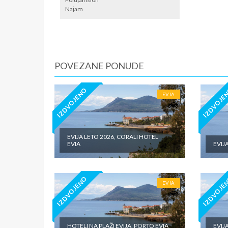
Najam
iznosi 1
dnevno p
agencije
Covid 19
fakultat
plaćaju u
POVEZANE PONUDE
IZDVOJENO
IZDVOJE
EVIA
EVIJA LETO 2026, CORALI HOTEL
EVIA
EVIJ
IZDVOJENO
IZDVOJE
EVIA
HOTELI NA PLAŽI EVIJA, PORTO EVIA
EVIJ