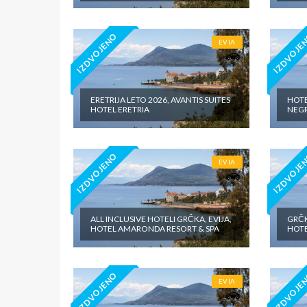
IZDVOJENO
IZDVOJE
EVIA
ERETRIJA LETO 2026, AVANTIS SUITES
HOTEL
HOTEL ERETRIA
NEG
IZDVOJENO
IZDVOJE
EVIA
ALL INCLUSIVE HOTELI GRČKA, EVIJA,
GRČK
HOTEL AMARONDA RESORT & SPA
HOTE
IZDVOJENO
IZDVOJE
EVIA