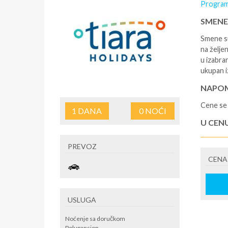
Program
SMENE
Smene su
na željen
u izabra
ukupan i
NAPOM
Cene se 
1
DANA
0
NOĆI
U CEN
- rezerv
PREVOZ
korišćen
CENA
putovan
U CEN
- boravi
USLUGA
se na re
/ apartm
Noćenje sa doručkom
po noćen
Polupansion