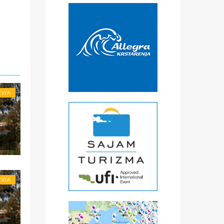
€
čke
a
) -
ise
EVIA
EVIA