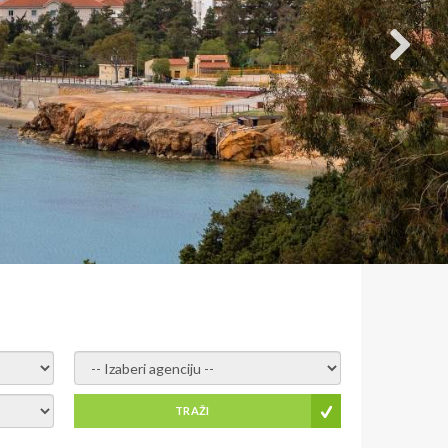
- izaberi agenciju -
TRAŽI