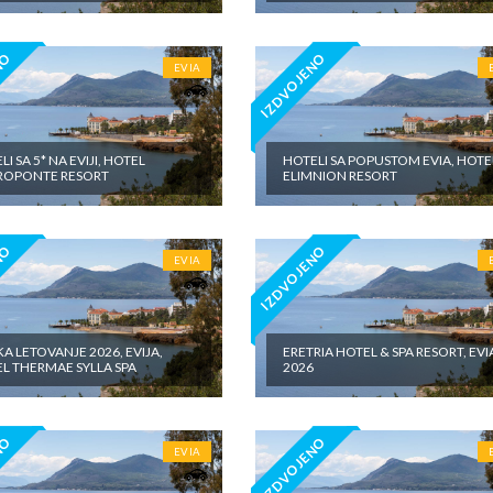
NO
IZDVOJENO
EVIA
I SA 5* NA EVIJI, HOTEL
HOTELI SA POPUSTOM EVIA, HOTE
ROPONTE RESORT
ELIMNION RESORT
NO
IZDVOJENO
EVIA
A LETOVANJE 2026, EVIJA,
ERETRIA HOTEL & SPA RESORT, EVI
L THERMAE SYLLA SPA
2026
NO
IZDVOJENO
EVIA