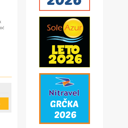
k
noć
e
u
ije
obi,
*