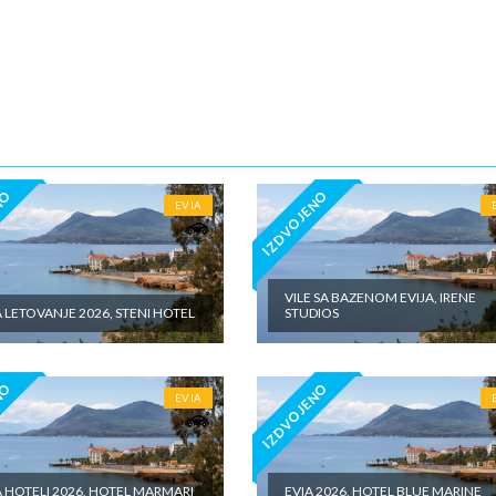
5€ dnevno po sobi, po noćenju za samostalan boravak u vilama iznosi 15
o sobi, po noćenju - putno zdravstveno osiguranje. Preporuka turisti
 Tiara Holidaysje da putnik poseduje navedeno osiguranje, uz pokriće z
 - usluge za koje je predviđena doplata na licumesta (parking, baby cot…
ivne izlete po cenovniku našeg inopartnera na konkretnoj destinaciji koj
 valuti domicilne zemlje na licu mesta. - individualne troškove
NO
IZDVOJENO
EVIA
VILE SA BAZENOM EVIJA, IRENE
A LETOVANJE 2026, STENI HOTEL
STUDIOS
NO
IZDVOJENO
EVIA
A HOTELI 2026, HOTEL MARMARI
EVIA 2026, HOTEL BLUE MARINE