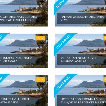
NO
IZDVOJENO
OLJI HOTELI NA EVIJI, HOTEL
PALMARIVA BEACH HOTEL, EVIJA
N BEACH EVIA ISLAND
2026
NO
IZDVOJENO
EVIA
LJNI APARTMANI NA EVIJI,
VILE SA BAZENOM NA EVIJI,
L MIRAMARE
AMANDOLA VILLAS
NO
IZDVOJENO
EVIA
T MINUTE EVIJA, HOTEL
HOTELI SA POGLEDOM NA MORE,
ATTA SEA SIDE
EVIJA, XENIA RESIDENCES & SUITE