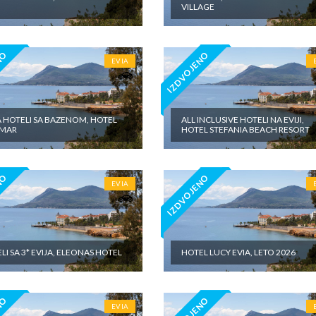
VILLAGE
NO
IZDVOJENO
EVIA
A HOTELI SA BAZENOM, HOTEL
ALL INCLUSIVE HOTELI NA EVIJI,
AMAR
HOTEL STEFANIA BEACH RESORT
NO
IZDVOJENO
EVIA
LI SA 3* EVIJA, ELEONAS HOTEL
HOTEL LUCY EVIA, LETO 2026
EVIA