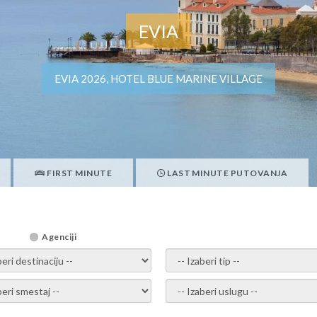
EVIA
EVIA 2026, HOTEL BLUE MARINE VILLAGE
FIRST MINUTE
LAST MINUTE PUTOVANJA
Agenciji
i destinaciju -
- izaberi tip -
ite smestaj -
- Izaberite uslugu -