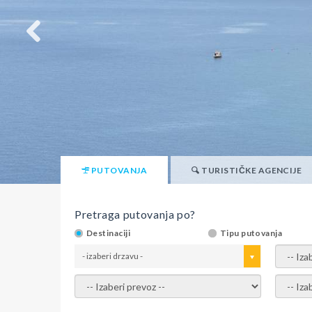
PUTOVANJA
TURISTIČKE AGENCIJE
Pretraga putovanja po?
Destinaciji
Tipu putovanja
- izaberi drzavu -
- izaber
- izaberi prevoz -
- Izaber