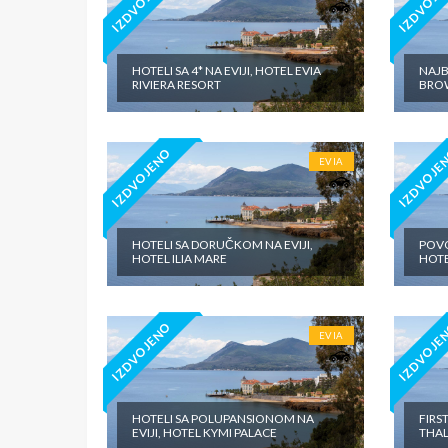
IZDVOJENO
IZDVOJE
HOTELI SA 4* NA EVIJI, HOTEL EVIA
NAJB
RIVIERA RESORT
BROW
IZDVOJENO
IZDVOJE
EVIA
HOTELI SA DORUČKOM NA EVIJI,
POVO
HOTEL ILIA MARE
HOTE
IZDVOJENO
IZDVOJE
EVIA
HOTELI SA POLUPANSIONOM NA
FIRS
EVIJI, HOTEL KYMI PALACE
THAL