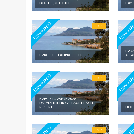
BOUTIQUE HOTEL
BAY
IZDVOJENO
IZDVOJE
EVIA
EVIJ
EVIA LETO. PALIRIA HOTEL
ALT
IZDVOJENO
IZDVOJE
EVIA
EVIA LETOVANJE 2026,
PARAMITHENIO VILLAGE BEACH
RESORT
HOTE
EVIA